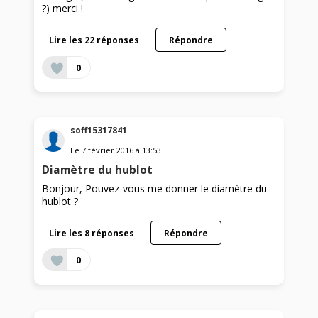
?) merci !
Lire les 22 réponses
Répondre
0
soff15317841
Le
7 février 2016
à
13:53
Diamètre du hublot
Bonjour, Pouvez-vous me donner le diamètre du
hublot ?
Lire les 8 réponses
Répondre
0