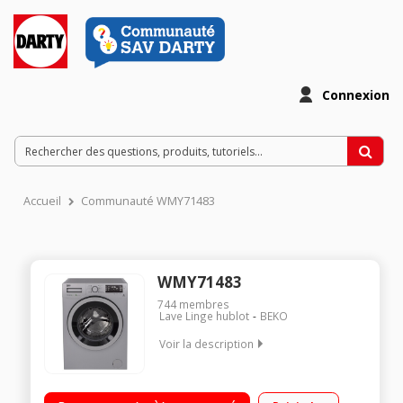
Connexion
Accueil
Communauté WMY71483
WMY71483
744
membres
Lave Linge hublot
BEKO
Voir la description
Capacité 7 kg (tambour 50 L) - Classe A+++ Essorage variable
jusqu'à 1400 tours/min Départ différé jusqu'à 24 h (affichage