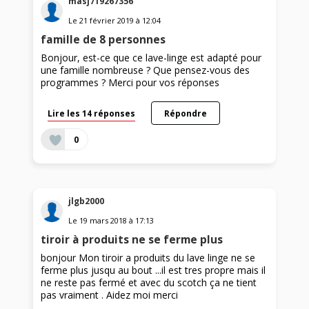
masj719267356
Le
21 février 2019
à
12:04
famille de 8 personnes
Bonjour, est-ce que ce lave-linge est adapté pour
une famille nombreuse ? Que pensez-vous des
programmes ? Merci pour vos réponses
Lire les 14 réponses
Répondre
0
jlgb2000
Le
19 mars 2018
à
17:13
tiroir à produits ne se ferme plus
bonjour Mon tiroir a produits du lave linge ne se
ferme plus jusqu au bout ...il est tres propre mais il
ne reste pas fermé et avec du scotch ça ne tient
pas vraiment . Aidez moi merci