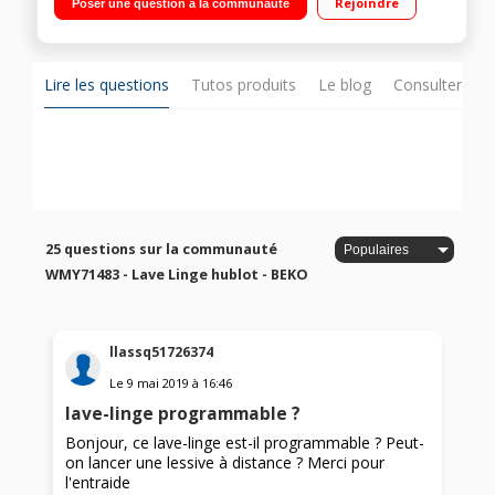
Rejoindre
Poser une question à la communauté
du temps restant) Moteur à induction - Afficheur digital
Lire les questions
Tutos produits
Le blog
Consulter sur
25 questions sur la communauté
WMY71483 - Lave Linge hublot - BEKO
llassq51726374
Le
9 mai 2019
à
16:46
lave-linge programmable ?
Bonjour, ce lave-linge est-il programmable ? Peut-
on lancer une lessive à distance ? Merci pour
l'entraide