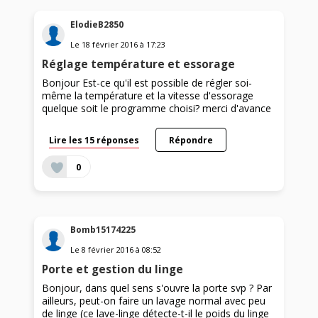
ElodieB2850
Le
18 février 2016
à
17:23
Réglage température et essorage
Bonjour Est-ce qu'il est possible de régler soi-
même la température et la vitesse d'essorage
quelque soit le programme choisi? merci d'avance
Lire les 15 réponses
Répondre
0
Bomb15174225
Le
8 février 2016
à
08:52
Porte et gestion du linge
Bonjour, dans quel sens s'ouvre la porte svp ? Par
ailleurs, peut-on faire un lavage normal avec peu
de linge (ce lave-linge détecte-t-il le poids du linge