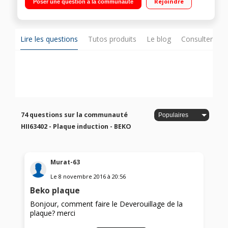
Rejoindre
Poser une question à la communauté
minuteurs
Lire les questions
Tutos produits
Le blog
Consulter sur
74 questions sur la communauté
HII63402 - Plaque induction - BEKO
Murat-63
Le
8 novembre 2016
à
20:56
Beko plaque
Bonjour, comment faire le Deverouillage de la
plaque? merci