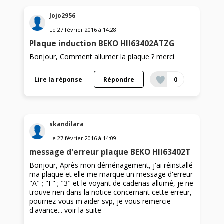
Jojo2956
Le
27 février 2016
à
14:28
Plaque induction BEKO HII63402ATZG
Bonjour, Comment allumer la plaque ? merci
Lire la réponse
Répondre
0
skandilara
Le
27 février 2016
à
14:09
message d'erreur plaque BEKO HII63402T
Bonjour, Après mon déménagement, j'ai réinstallé
ma plaque et elle me marque un message d'erreur
"A" ; "F" ; "3" et le voyant de cadenas allumé, je ne
trouve rien dans la notice concernant cette erreur,
pourriez-vous m'aider svp, je vous remercie
d'avance...
voir la suite