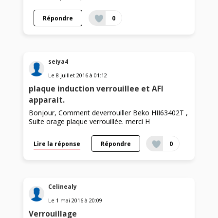
Répondre
0
seiya4
Le
8 juillet 2016
à
01:12
plaque induction verrouillee et AFI
apparait.
Bonjour, Comment deverrouiller Beko HII63402T ,
Suite orage plaque verrouillée. merci H
Lire la réponse
Répondre
0
Celinealy
Le
1 mai 2016
à
20:09
Verrouillage