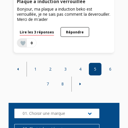
Plaque a induction verrouillée
Bonjour, ma plaque a induction beko est
verrouillée, je ne sais pas comment la deverouiller.
Merci de m'aider
Lire les 3 réponses
Répondre
0
1
2
3
4
5
6
7
8
01. Choisir une marque