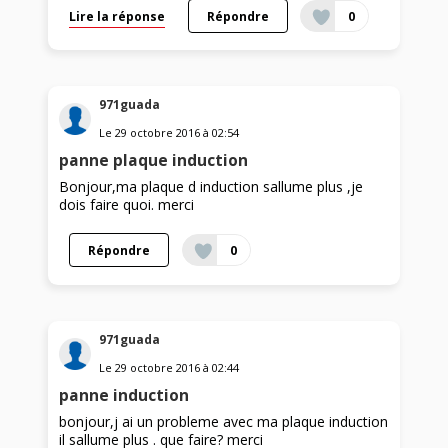
Lire la réponse
Répondre
0
971guada
Le
29 octobre 2016
à
02:54
panne plaque induction
Bonjour,ma plaque d induction sallume plus ,je
dois faire quoi. merci
Répondre
0
971guada
Le
29 octobre 2016
à
02:44
panne induction
bonjour,j ai un probleme avec ma plaque induction
il sallume plus . que faire? merci