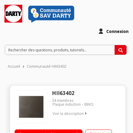
Connexion
Accueil
Communauté HII63402
HII63402
34
membres
Plaque induction
BEKO
Voir la description
3 foyers induction dont 1 double zone de 28 cm Puissance du
foyer principal : 3600 W 9 niveaux de puissance 3 boosters - 3