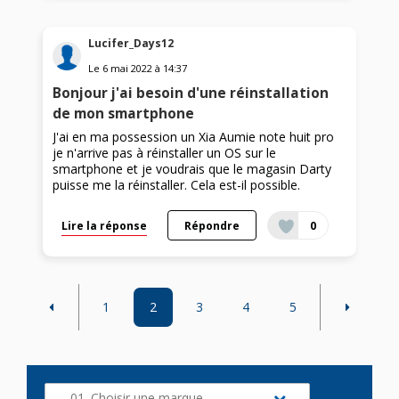
Lucifer_Days12
Le
6 mai 2022
à
14:37
Bonjour j'ai besoin d'une réinstallation
de mon smartphone
J'ai en ma possession un Xia Aumie note huit pro
je n'arrive pas à réinstaller un OS sur le
smartphone et je voudrais que le magasin Darty
puisse me la réinstaller. Cela est-il possible.
Lire la réponse
Répondre
0
1
2
3
4
5
01. Choisir une marque