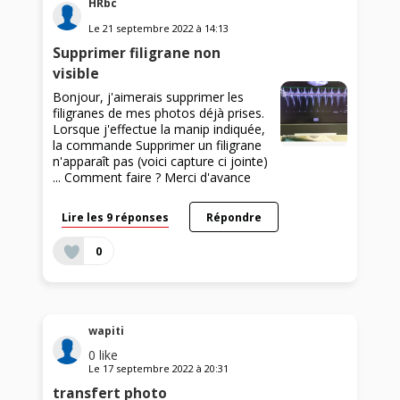
HRbc
Le
21 septembre 2022
à
14:13
Supprimer filigrane non
visible
Bonjour, j'aimerais supprimer les
filigranes de mes photos déjà prises.
Lorsque j'effectue la manip indiquée,
la commande Supprimer un filigrane
n'apparaît pas (voici capture ci jointe)
... Comment faire ? Merci d'avance
Lire les 9 réponses
Répondre
0
wapiti
0
like
Le
17 septembre 2022
à
20:31
transfert photo