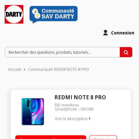
Connexion
Accueil
Communauté REDMI NOTE 8 PRO
REDMI NOTE 8 PRO
581
membres
Smartphone
XIAOMI
Voir la description
"Android 9 6.53"", FHD+ (2340 × 1080) Processeur : MediaTek
Helio G90T - Arm Cortex-A55, Arm Cortex-A76 Ultra haute