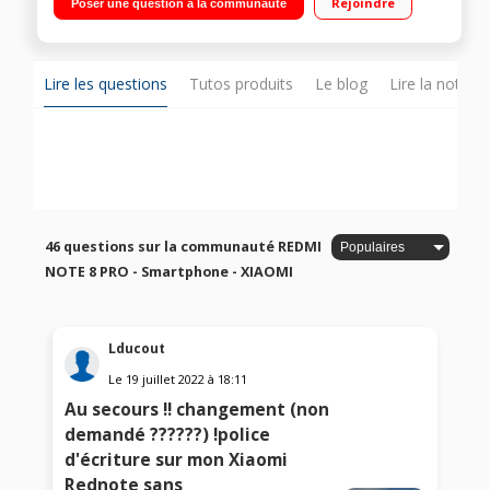
Rejoindre
Poser une question à la communauté
résolution appareil photo 64 MP"
Lire les questions
Tutos produits
Le blog
Lire la notice
46 questions sur la communauté REDMI
NOTE 8 PRO - Smartphone - XIAOMI
Lducout
Le
19 juillet 2022
à
18:11
Au secours !! changement (non
demandé ??????) !police
d'écriture sur mon Xiaomi
Rednote sans