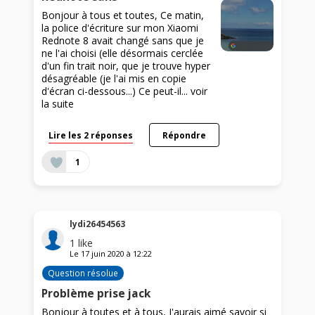
Bonjour à tous et toutes, Ce matin,
la police d'écriture sur mon Xiaomi
Rednote 8 avait changé sans que je
ne l'ai choisi (elle désormais cerclée
d'un fin trait noir, que je trouve hyper
désagréable (je l'ai mis en copie
d'écran ci-dessous...) Ce peut-il...
voir
la suite
Lire les 2 réponses
Répondre
1
lydi26454563
1
like
Le
17 juin 2020
à
12:22
Question résolue
Problème prise jack
Bonjour à toutes et à tous, J'aurais aimé savoir si