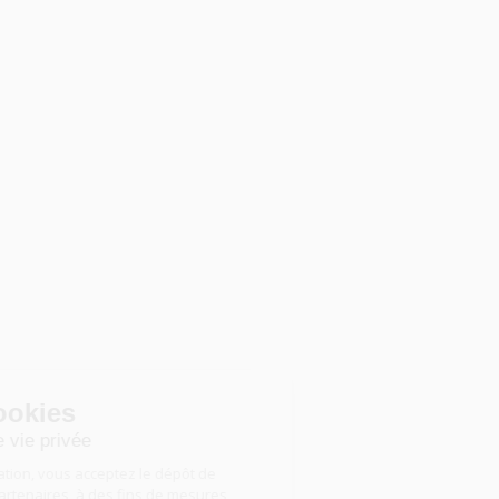
Gestion des cookies
Nous respectons votre vie privée
En poursuivant votre navigation, vous acceptez le dépôt de
cookies, par nous ou nos partenaires, à des fins de mesures