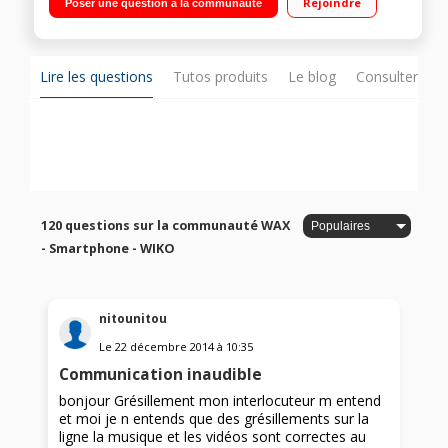
Rejoindre
Poser une question à la communauté
Photo 8 mégapixels - Vidéo HD 720p
Lire les questions
Tutos produits
Le blog
Consulter sur
120 questions sur la communauté WAX
- Smartphone - WIKO
nitounitou
Le
22 décembre 2014
à
10:35
Communication inaudible
bonjour Grésillement mon interlocuteur m entend
et moi je n entends que des grésillements sur la
ligne la musique et les vidéos sont correctes au