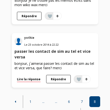
Bonjour je ne trouve pas les memos ecrits dans
mon wiko wax merci
Répondre
0
yothie
Le
23 octobre 2014
à
22:22
passer les contact de sim au tel et vice
versa
bonjour, j`aimerai passer les contact de sim au tel
et vice versa, que faire? merci
Lire la réponse
Répondre
0
1
...
...
6
7
8