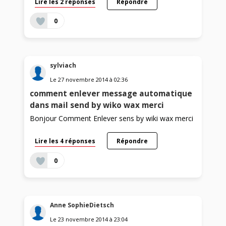
Lire les 2 réponses
Répondre
0
sylviach
Le
27 novembre 2014
à
02:36
comment enlever message automatique
dans mail send by wiko wax merci
Bonjour Comment Enlever sens by wiki wax merci
Lire les 4 réponses
Répondre
0
Anne SophieDietsch
Le
23 novembre 2014
à
23:04