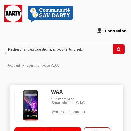
Connexion
Accueil
Communauté WAX
WAX
527
membres
Smartphone
WIKO
Voir la description
Mobile sous Android 4.3 Jelly Bean - 4G Ecran tactile HD de 4,7"
(11,9 cm) Processeur Quad-Core Nvidia Tegra 4i à 1,7 GHz