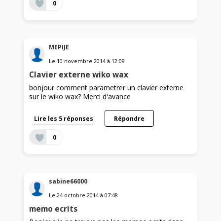
0
MEPIJE
Le
10 novembre 2014
à
12:09
Clavier externe wiko wax
bonjour comment parametrer un clavier externe
sur le wiko wax? Merci d'avance
Lire les 5 réponses
Répondre
0
sabine66000
Le
24 octobre 2014
à
07:48
memo ecrits