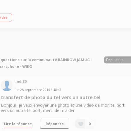
n tactile 12,7cm (5'') - IPS 1280x720 pixels Processeur Quad-Core à 1,1 GHz 
ndre
 questions sur la communauté RAINBOW JAM 4G -
martphone - WIKO
indi30
Le
25 septembre 2016
à
18:41
transfert de photo du tel vers un autre tel
Bonjour, je veux envoyer une photo et une video de mon tel port
vers un autre tel port, merci de m'aider
Lire la réponse
Répondre
0