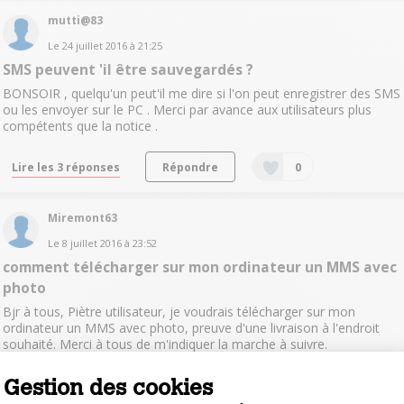
mutti@83
Le
24 juillet 2016
à
21:25
SMS peuvent 'il être sauvegardés ?
BONSOIR , quelqu'un peut'il me dire si l'on peut enregistrer des SMS
ou les envoyer sur le PC . Merci par avance aux utilisateurs plus
compétents que la notice .
Lire les 3 réponses
Répondre
0
Miremont63
Le
8 juillet 2016
à
23:52
comment télécharger sur mon ordinateur un MMS avec
photo
Bjr à tous, Piètre utilisateur, je voudrais télécharger sur mon
ordinateur un MMS avec photo, preuve d'une livraison à l'endroit
souhaité. Merci à tous de m'indiquer la marche à suivre.
Miremont63
Gestion des cookies
Lire la réponse
Répondre
0