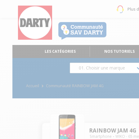
Plus 
LES CATÉGORIES
NOS TUTORIELS
01. Choisir une marque
Accueil
Communauté RAINBOW JAM 4G
RAINBOW JAM 4G
Smartphone
WIKO
-
65
me