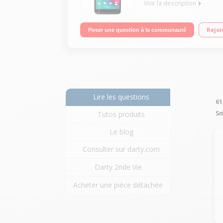
Voir la description
Mobile sous Android 5.1 Lollipop - Réseau 4G Écra
Rejoi
Poser une question à la communauté
HD 720p
Lire les questions
61
S
Tutos produits
Le blog
Consulter sur darty.com
Darty 2nde Vie
Acheter une pièce détachée