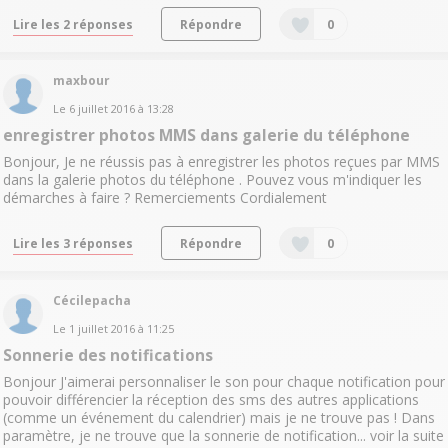
Lire les 2 réponses
Répondre
0
maxbour
Le
6 juillet 2016
à
13:28
enregistrer photos MMS dans galerie du téléphone
Bonjour, Je ne réussis pas à enregistrer les photos reçues par MMS
dans la galerie photos du téléphone . Pouvez vous m'indiquer les
démarches à faire ? Remerciements Cordialement
Lire les 3 réponses
Répondre
0
Cécilepacha
Le
1 juillet 2016
à
11:25
Sonnerie des notifications
Bonjour J'aimerai personnaliser le son pour chaque notification pour
pouvoir différencier la réception des sms des autres applications
(comme un événement du calendrier) mais je ne trouve pas ! Dans
paramètre, je ne trouve que la sonnerie de notification...
voir la suite