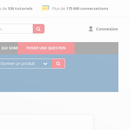
s de
530 tutoriels
Plus de
175 000 conversations
Connexion
QUI SOMMES-NOUS
POSER UNE QUESTION
ctionner un produit