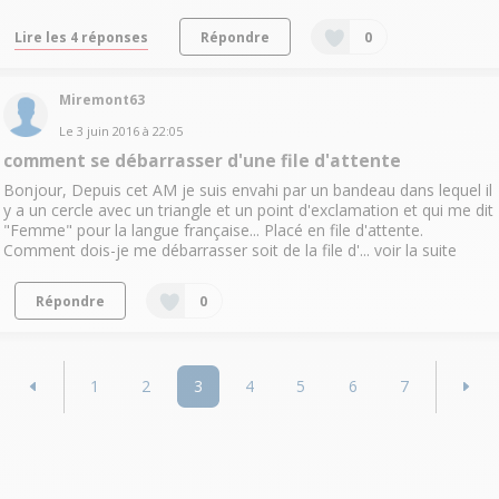
Lire les 4 réponses
Répondre
0
Miremont63
Le
3 juin 2016
à
22:05
comment se débarrasser d'une file d'attente
Bonjour, Depuis cet AM je suis envahi par un bandeau dans lequel il
y a un cercle avec un triangle et un point d'exclamation et qui me dit
"Femme" pour la langue française... Placé en file d'attente.
Comment dois-je me débarrasser soit de la file d'...
voir la suite
Répondre
0
1
2
3
4
5
6
7