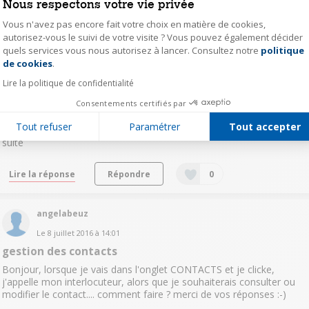
Nous respectons votre vie privée
Vous n'avez pas encore fait votre choix en matière de cookies,
autorisez-vous le suivi de votre visite ? Vous pouvez également décider
andgall
quels services vous nous autorisez à lancer. Consultez notre
politique
Axeptio consent
Le
8 juillet 2016
à
18:59
de cookies
.
Connexion internet
Lire la politique de confidentialité
Bonjour Le smartphone ne se connecte pas à internet par le réseau
Consentements certifiés par
4G ou 3G mais fonctionne correctement sous WIFI . Existe-t-il un
réglage à effectuer sur le smartphone ou dois-je conclure que le
Tout refuser
Paramétrer
Tout accepter
smartphone est défaillant ? NB ; Par expérience, là où u...
voir la
suite
Lire la réponse
Répondre
0
angelabeuz
Le
8 juillet 2016
à
14:01
gestion des contacts
Bonjour, lorsque je vais dans l'onglet CONTACTS et je clicke,
j'appelle mon interlocuteur, alors que je souhaiterais consulter ou
modifier le contact.... comment faire ? merci de vos réponses :-)