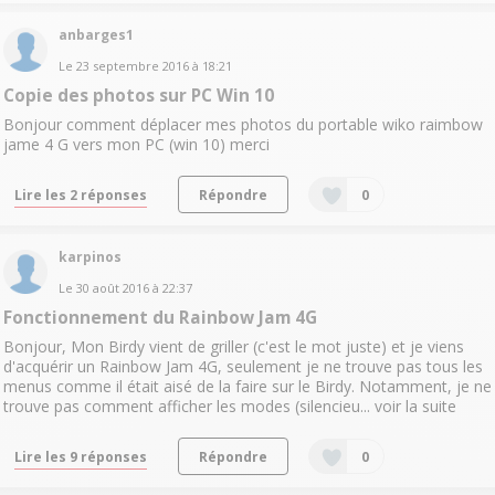
anbarges1
Le
23 septembre 2016
à
18:21
Copie des photos sur PC Win 10
Bonjour comment déplacer mes photos du portable wiko raimbow
jame 4 G vers mon PC (win 10) merci
Lire les 2 réponses
Répondre
0
karpinos
Le
30 août 2016
à
22:37
Fonctionnement du Rainbow Jam 4G
Bonjour, Mon Birdy vient de griller (c'est le mot juste) et je viens
d'acquérir un Rainbow Jam 4G, seulement je ne trouve pas tous les
menus comme il était aisé de la faire sur le Birdy. Notamment, je ne
trouve pas comment afficher les modes (silencieu...
voir la suite
Lire les 9 réponses
Répondre
0