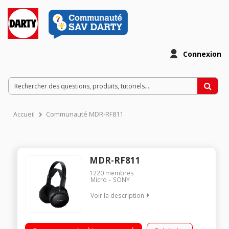
Connexion
Accueil
Communauté MDR-RF811
MDR-RF811
1220
membres
Micro
SONY
Voir la description
Casque sans fil pour télévision Portée 100m Grande
autonomie Contrôle du volume sur le casque