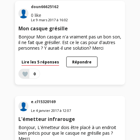
doun66625162
0
like
Le
9 mars 2017
à
16:02
Mon casque grésille
Bonjour Mon casque n'a vraiment pas un bon son,
il ne fait que grésiller. Est ce le cas pour d'autres
personnes ? Y aurait-il une solution? Merci
Lire les 5 réponses
Répondre
0
e.cl15320169
Le
4 janvier 2017
à
12:07
L'émetteur infrarouge
Bonjour, L'émetteur dois être placé à un endroit
bien précis pour que le casque ne grésille pas ?
Merci