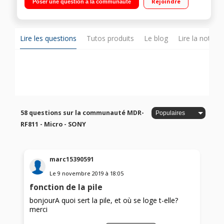
Rejoindre
Poser une question à la communauté
Lire les questions
Tutos produits
Le blog
Lire la notice
58 questions sur la communauté MDR-
RF811 - Micro - SONY
marc15390591
Le
9 novembre 2019
à
18:05
fonction de la pile
bonjourA quoi sert la pile, et où se loge t-elle?
merci