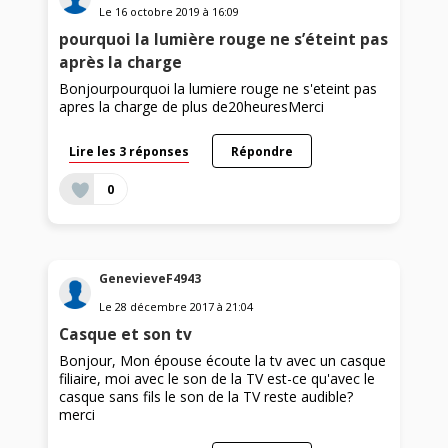
Le
16 octobre 2019
à
16:09
pourquoi la lumière rouge ne s’éteint pas
après la charge
Bonjourpourquoi la lumiere rouge ne s'eteint pas
apres la charge de plus de20heuresMerci
Lire les 3 réponses
Répondre
0
GenevieveF4943
Le
28 décembre 2017
à
21:04
Casque et son tv
Bonjour, Mon épouse écoute la tv avec un casque
filiaire, moi avec le son de la TV est-ce qu'avec le
casque sans fils le son de la TV reste audible?
merci