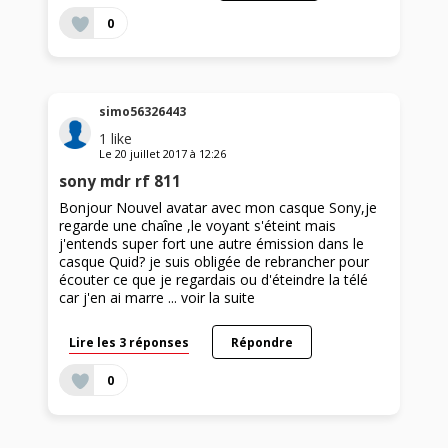
0
simo56326443
1
like
Le
20 juillet 2017
à
12:26
sony mdr rf 811
Bonjour Nouvel avatar avec mon casque Sony,je
regarde une chaîne ,le voyant s'éteint mais
j'entends super fort une autre émission dans le
casque Quid? je suis obligée de rebrancher pour
écouter ce que je regardais ou d'éteindre la télé
car j'en ai marre ...
voir la suite
Lire les 3 réponses
Répondre
0