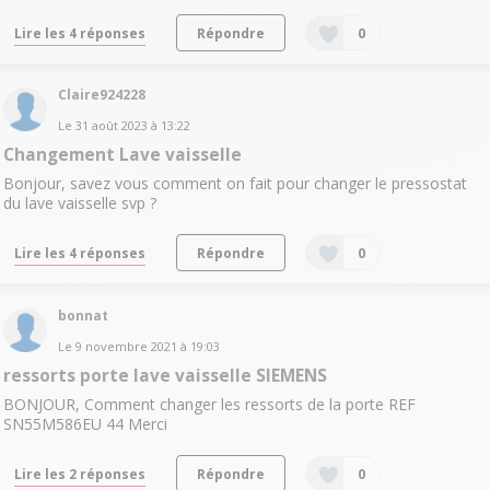
Lire les 4 réponses
Répondre
0
Claire924228
Le
31 août 2023
à
13:22
Changement Lave vaisselle
Bonjour, savez vous comment on fait pour changer le pressostat
du lave vaisselle svp ?
Lire les 4 réponses
Répondre
0
bonnat
Le
9 novembre 2021
à
19:03
ressorts porte lave vaisselle SIEMENS
BONJOUR, Comment changer les ressorts de la porte REF
SN55M586EU 44 Merci
Lire les 2 réponses
Répondre
0