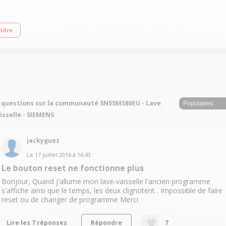
 l / an / 14 couverts - Niveau sonore : 42 dB / Tiroir à couverts
ndre
 questions sur la communauté SN55M586EU - Lave
isselle - SIEMENS
jackyguez
Le
17 juillet 2016
à
16:43
Le bouton reset ne fonctionne plus
Bonjour, Quand j'allume mon lave-vaisselle l'ancien programme
s'affiche ainsi que le temps, les deux clignotent . Impossible de faire
reset ou de changer de programme Merci
Lire les 7 réponses
Répondre
7