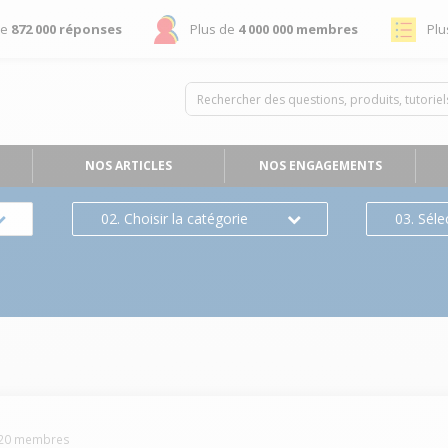
de
872 000 réponses
Plus de
4 000 000 membres
Plu
NOS ARTICLES
NOS ENGAGEMENTS
02. Choisir la catégorie
03. Séle
20
membres