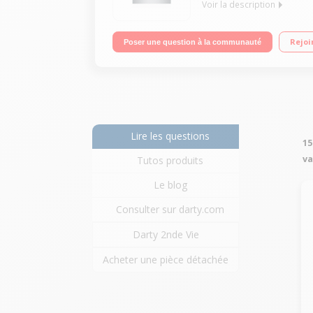
Voir la description
Classe énergétique A++ / Consommation d'eau : 2660
Rejoi
Poser une question à la communauté
Lire les questions
15
va
Tutos produits
Le blog
Consulter sur darty.com
Darty 2nde Vie
Acheter une pièce détachée