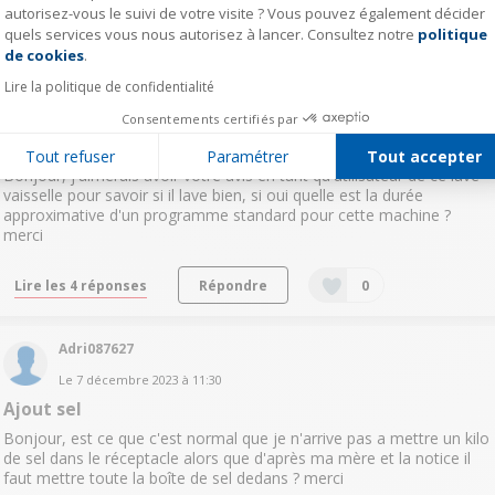
autorisez-vous le suivi de votre visite ? Vous pouvez également décider
Lire les 7 réponses
Répondre
1
quels services vous nous autorisez à lancer. Consultez notre
politique
Axeptio consent
de cookies
.
Pompom75468
Lire la politique de confidentialité
Le
8 janvier 2024
à
09:49
Consentements certifiés par
Avis lave vaisselle
Tout refuser
Paramétrer
Tout accepter
Bonjour, j'aimerais avoir votre avis en tant qu'utilisateur de ce lave
vaisselle pour savoir si il lave bien, si oui quelle est la durée
approximative d'un programme standard pour cette machine ?
merci
Lire les 4 réponses
Répondre
0
Adri087627
Le
7 décembre 2023
à
11:30
Ajout sel
Bonjour, est ce que c'est normal que je n'arrive pas a mettre un kilo
de sel dans le réceptacle alors que d'après ma mère et la notice il
faut mettre toute la boîte de sel dedans ? merci