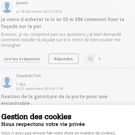
jeamir
Le
18 décembre 2015
à
19:51
je viens d acheter le lv sn 55 m 586 comment fixer la
façade sur la por
Bonsoir, je ne comprend pas vos questions j'ai bien demandé
comment installer la façade sur le lv merci de bien vouloir me
rensegner
Lire les 4 réponses
Répondre
1
ClaudeD7124
1
like
Le
21 septembre 2015
à
11:39
fixation de la garniture de la porte pour une
encastrable .
bonjour je ne comprends pas l'explication sur le plan, je n'arrive pas
Gestion des cookies
à fixer ma contre porte en bois . Sur un ancien modèle c'était
impeccable mais point sur celui-ci. Merci de me donner une autre
Nous respectons votre vie privée
explication svp. Merci Claude
Vous n'avez pas encore fait votre choix en matière de cookies,