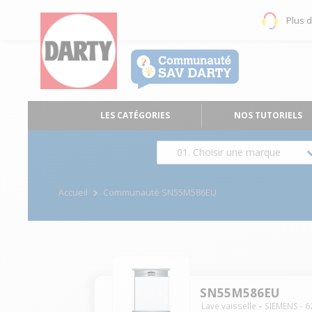
Plus 
LES CATÉGORIES
NOS TUTORIELS
01. Choisir une marque
Accueil
Communauté SN55M586EU
SN55M586EU
Lave vaisselle
SIEMENS
-
6