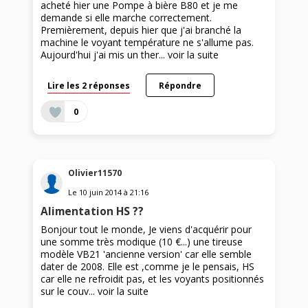
acheté hier une Pompe à bière B80 et je me
demande si elle marche correctement.
Premièrement, depuis hier que j'ai branché la
machine le voyant température ne s'allume pas.
Aujourd'hui j'ai mis un ther...
voir la suite
Lire les 2 réponses
Répondre
0
Olivier11570
Le
10 juin 2014
à
21:16
Alimentation HS ??
Bonjour tout le monde, Je viens d'acquérir pour
une somme très modique (10 €...) une tireuse
modèle VB21 'ancienne version' car elle semble
dater de 2008. Elle est ,comme je le pensais, HS
car elle ne refroidit pas, et les voyants positionnés
sur le couv...
voir la suite