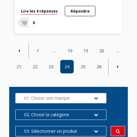
Lire les 4 réponses
Répondre
0
1
...
10
15
20
...
21
22
23
24
25
26
01. Choisir une marque
02. Choisir la catégorie
03. Sélectionner un produit