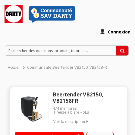
Connexion
Accueil
Communauté Beertender VB2150, VB2158FR
Beertender VB2150,
VB2158FR
474
membres
Tireuse à bière
SEB
Voir la description
Bière à pression / Contrôle électronique de la température /
Sécurité enfant / Puissance 70 Watts