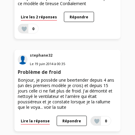
ce modèle de tireuse Cordialement
Lire les 2 réponses
Répondre
0
stephane32
Le
19 juin 2014
à
00:35
Problème de froid
Bonjour, je possède une beertender depuis 4 ans
(un des premiers modèle je crois) et depuis 15
jours celle ci ne fait plus de froid. J'ai démonté et
nettoyé le ventilateur et l'arrière qui était
poussiéreux et je constate lorsque je la rallume
que le voya...
voir la suite
Lire la réponse
Répondre
0