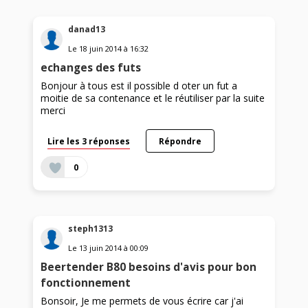
danad13
Le
18 juin 2014
à
16:32
echanges des futs
Bonjour à tous est il possible d oter un fut a
moitie de sa contenance et le réutiliser par la suite
merci
Lire les 3 réponses
Répondre
0
steph1313
Le
13 juin 2014
à
00:09
Beertender B80 besoins d'avis pour bon
fonctionnement
Bonsoir, Je me permets de vous écrire car j'ai