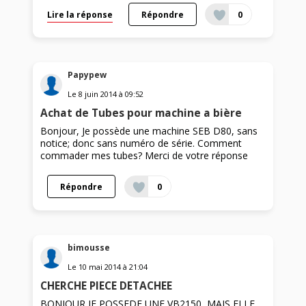
Lire la réponse
Répondre
0
Papypew
Le
8 juin 2014
à
09:52
Achat de Tubes pour machine a bière
Bonjour, Je possède une machine SEB D80, sans
notice; donc sans numéro de série. Comment
commader mes tubes? Merci de votre réponse
Répondre
0
bimousse
Le
10 mai 2014
à
21:04
CHERCHE PIECE DETACHEE
BONJOUR JE POSSEDE UNE VB2150, MAIS ELLE