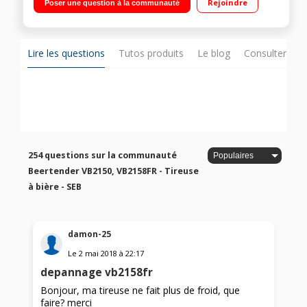
Rejoindre
Poser une question à la communauté
Lire les questions
Tutos produits
Le blog
Consulter sur
254 questions sur la communauté
Beertender VB2150, VB2158FR - Tireuse
à bière - SEB
damon-25
Le
2 mai 2018
à
22:17
depannage vb2158fr
Bonjour, ma tireuse ne fait plus de froid, que
faire? merci