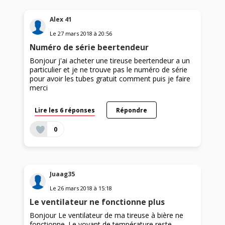
Alex 41
Le
27 mars 2018
à
20:56
Numéro de série beertendeur
Bonjour j'ai acheter une tireuse beertendeur a un
particulier et je ne trouve pas le numéro de série
pour avoir les tubes gratuit comment puis je faire
merci
Lire les 6 réponses
Répondre
0
Juaag35
Le
26 mars 2018
à
15:18
Le ventilateur ne fonctionne plus
Bonjour Le ventilateur de ma tireuse à bière ne
fonctionne. Le voyant de température reste