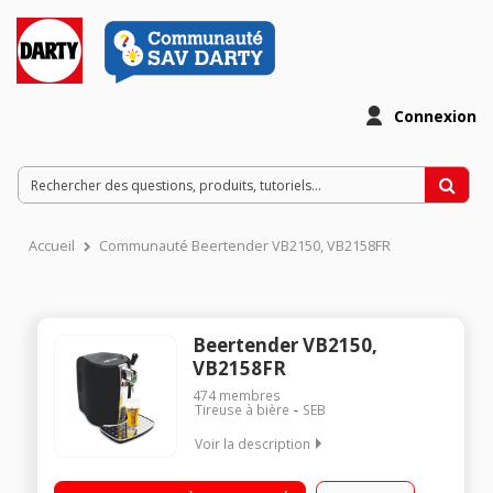
Connexion
Accueil
Communauté Beertender VB2150, VB2158FR
Beertender VB2150,
VB2158FR
474
membres
Tireuse à bière
SEB
Voir la description
Bière à pression / Contrôle électronique de la température /
Sécurité enfant / Puissance 70 Watts