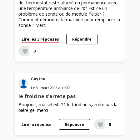
de thermostat reste allumé en permanence avec
une température ambiante de 20° Est-ce un
problème de sonde ou de module Peltier ?
Comment démonter la machine pour remplacer la
sonde ? Merci
Lire les 3 réponses
Répondre
0
Guytou
Le
31 mars 2018
à
11:07
le froid ne s'arrete pas
Bonjour , ma seb vb 21 le friod ne s,arrete pas la
biére gel merci
Lire la réponse
Répondre
0