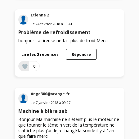
Etienne 2
Le
24 février 2018
à
19:41
Problème de refroidissement
bonjour La tireuse ne fait plus de froid Merci
Lire les 2 réponses
Répondre
0
Ango300@orange.fr
Le
7 janvier 2018
à
09:27
Machine à bière seb
Bonjour Ma machine ne s'éteint plus le moteur ne
que tourner le témoin vert de la température ne
s'affiche plus j'ai déjà changé la sonde il y à 1an
que faire merci