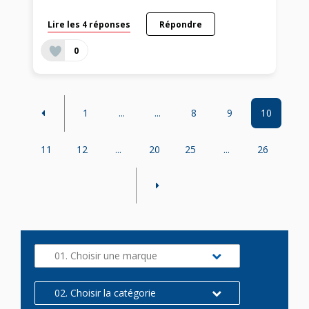
Lire les 4 réponses
Répondre
0
1
...
...
8
9
10
11
12
...
20
25
...
26
01. Choisir une marque
02. Choisir la catégorie