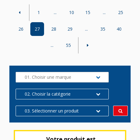
1
...
10
15
...
25
26
27
28
29
...
35
40
...
55
01. Choisir une marque
02. Choisir la catégorie
03. Sélectionner un produit
Votre produit est