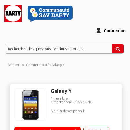
Connexion
Accueil
Communauté Galaxy Y
Galaxy Y
1
membre
Smartphone
SAMSUNG
Voir la description
Mobile sous Android 2.3 - Réseau 3G+ Ecran tactile 3" (7,62
cm) Appareil photo 2 Mpixels / Vidéo Radio FM, lecteur MP3