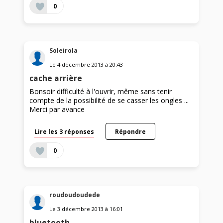
0
Soleirola
Le
4 décembre 2013
à
20:43
cache arrière
Bonsoir difficulté à l'ouvrir, même sans tenir
compte de la possibilité de se casser les ongles ...
Merci par avance
Lire les 3 réponses
Répondre
0
roudoudoudede
Le
3 décembre 2013
à
16:01
bluetooth