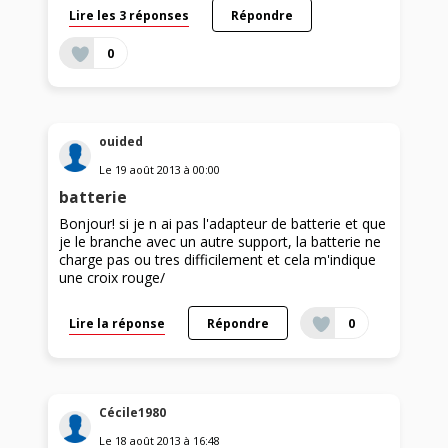
Lire les 3 réponses
Répondre
0
ouided
Le
19 août 2013
à
00:00
batterie
Bonjour! si je n ai pas l'adapteur de batterie et que
je le branche avec un autre support, la batterie ne
charge pas ou tres difficilement et cela m'indique
une croix rouge/
Lire la réponse
Répondre
0
Cécile1980
Le
18 août 2013
à
16:48