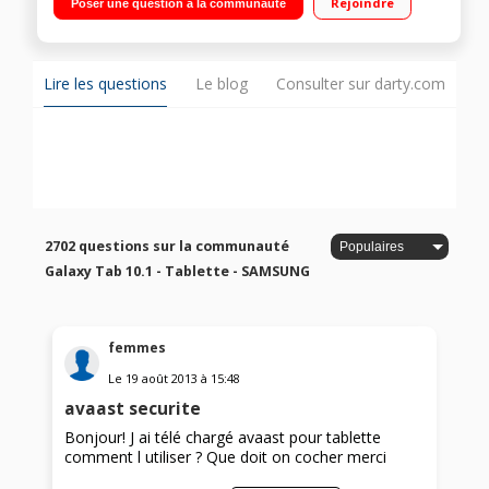
Rejoindre
Poser une question à la communauté
extensible via slot micro SD Android 6.0 Marshmallow - Carte
mémoire Samsung Evo Plus 64 Go + adaptateur inclus
Lire les questions
Le blog
Consulter sur darty.com
2702 questions sur la communauté
Galaxy Tab 10.1 - Tablette - SAMSUNG
femmes
Le
19 août 2013
à
15:48
avaast securite
Bonjour! J ai télé chargé avaast pour tablette
comment l utiliser ? Que doit on cocher merci