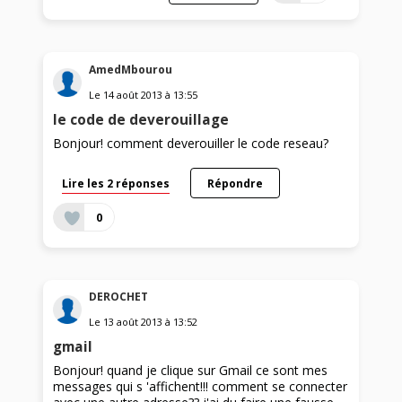
AmedMbourou
Le
14 août 2013
à
13:55
le code de deverouillage
Bonjour! comment deverouiller le code reseau?
Lire les 2 réponses
Répondre
0
DEROCHET
Le
13 août 2013
à
13:52
gmail
Bonjour! quand je clique sur Gmail ce sont mes
messages qui s 'affichent!!! comment se connecter