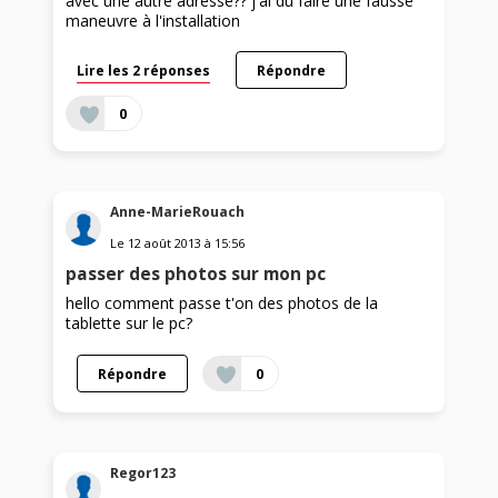
avec une autre adresse?? j'ai du faire une fausse
maneuvre à l'installation
Lire les 2 réponses
Répondre
0
Anne-MarieRouach
Le
12 août 2013
à
15:56
passer des photos sur mon pc
hello comment passe t'on des photos de la
tablette sur le pc?
Répondre
0
Regor123