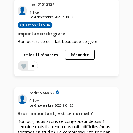
mal.31512124
1
like
Le
4 décembre 2023
à
18:02
Question résolue
importance de givre
Bonjourest ce qu'il fait beaucoup de givre
Lire les 11 réponses
Répondre
0
rodr15744629
0
like
Le
6 novembre 2023
à
01:20
Bruit important, est ce normal ?
Bonjour, nous avons ce congélateur depuis 1
semaine mais il a rendu nos nuits difficiles (nous
sommes en studio). Le compresseur tourne par