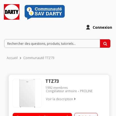
Connexion
Accueil
Communauté TTZ73
TTZ73
1992
membres
Congélateur armoire
PROLINE
Voir la description
Volume 60 L - Dimensions (HxLxP) : 84.5x47.5x44.5 cm - Classe
F - 41db Congélateur à Froid statique Autonomie 9 h -