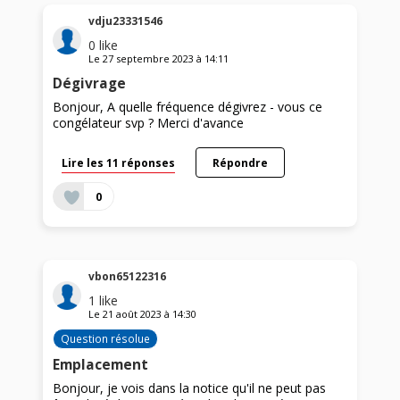
vdju23331546
0
like
Le
27 septembre 2023
à
14:11
Dégivrage
Bonjour, A quelle fréquence dégivrez - vous ce
congélateur svp ? Merci d'avance
Lire les 11 réponses
Répondre
0
vbon65122316
1
like
Le
21 août 2023
à
14:30
Question résolue
Emplacement
Bonjour, je vois dans la notice qu'il ne peut pas