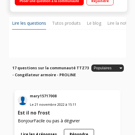
Rejoindre
Poser une question à la communauté
Puissance de congélation 6 kg/24h 3 tiroirs transparents dont
2 abattants clapet
Lire les questions
Tutos produits
Le blog
Lire la notice
17 questions sur la communauté TTZ73
- Congélateur armoire - PROLINE
mary15717008
Le
21 novembre 2022
à
15:11
Est il no frost
BonjourFacile ou pas à dégivrer
Lire les 4 réponses
Répondre