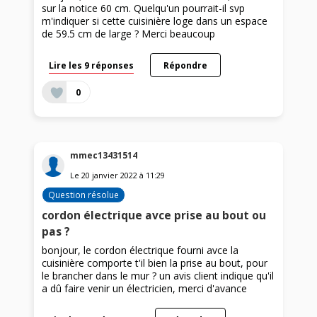
sur la notice 60 cm. Quelqu'un pourrait-il svp
m'indiquer si cette cuisinière loge dans un espace
de 59.5 cm de large ? Merci beaucoup
Lire les 9 réponses
Répondre
0
mmec13431514
Le
20 janvier 2022
à
11:29
Question résolue
cordon électrique avce prise au bout ou
pas ?
bonjour, le cordon électrique fourni avce la
cuisinière comporte t'il bien la prise au bout, pour
le brancher dans le mur ? un avis client indique qu'il
a dû faire venir un électricien, merci d'avance