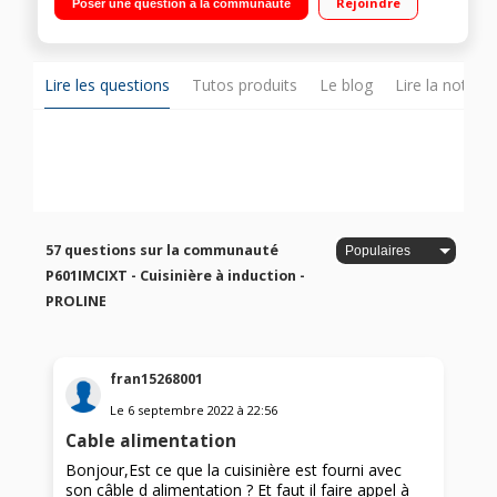
Rejoindre
Poser une question à la communauté
Nettoyage catalyse Four cuisson par air brassé
Lire les questions
Tutos produits
Le blog
Lire la notice
57 questions sur la communauté
P601IMCIXT - Cuisinière à induction -
PROLINE
fran15268001
Le
6 septembre 2022
à
22:56
Cable alimentation
Bonjour,Est ce que la cuisinière est fourni avec
son câble d alimentation ? Et faut il faire appel à