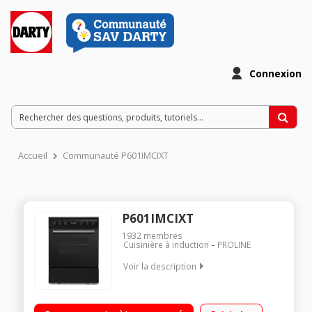
Connexion
Accueil
Communauté P601IMCIXT
P601IMCIXT
1932
membres
Cuisinière à induction
PROLINE
Voir la description
Largeur 60 cm - Table de cuisson induction 4 foyers jusqu'à
2000 W - Puissance totale 3000 Watts Capacité du four 70L -