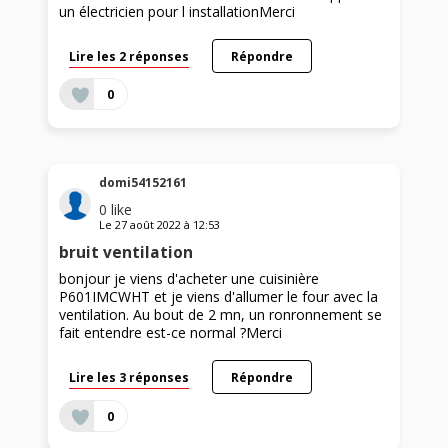
un électricien pour l installationMerci
Lire les 2 réponses
Répondre
0
domi54152161
0
like
Le
27 août 2022
à
12:53
bruit ventilation
bonjour je viens d'acheter une cuisinière
P601IMCWHT et je viens d'allumer le four avec la
ventilation. Au bout de 2 mn, un ronronnement se
fait entendre est-ce normal ?Merci
Lire les 3 réponses
Répondre
0