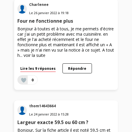
Charlenee
Le
26 janvier 2022
à
19:18
Four ne fonctionne plus
Bonjour à toutes et à tous, Je me permets d'écrire
car j'ai un petit problème avec ma cuisinière. en
effet je l'ai acheté récemment et le four ne
fonctionne plus et maintenant il est affiché un « A
» mais je n'ai rien vu sur la notice à ce sujet. A tout
h...
voir la suite
Lire les 9 réponses
Répondre
0
thom14643664
Le
24 janvier 2022
à
15:28
Largeur exacte 59.5 ou 60 cm ?
Bonjour, Sur la fiche article il est noté 59,5 cm et