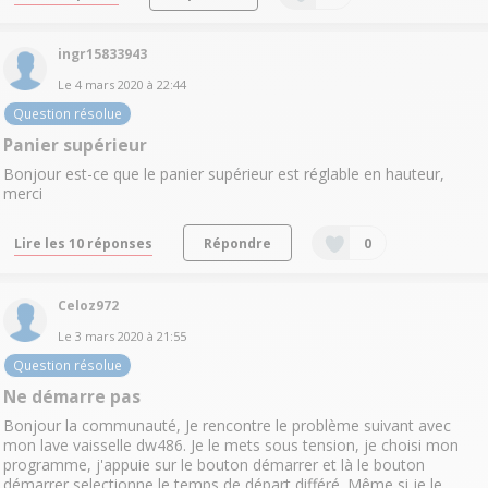
ingr15833943
Le
4 mars 2020
à
22:44
Question résolue
Panier supérieur
Bonjour est-ce que le panier supérieur est réglable en hauteur,
merci
Lire les 10 réponses
Répondre
0
Celoz972
Le
3 mars 2020
à
21:55
Question résolue
Ne démarre pas
Bonjour la communauté, Je rencontre le problème suivant avec
mon lave vaisselle dw486. Je le mets sous tension, je choisi mon
programme, j'appuie sur le bouton démarrer et là le bouton
démarrer selectionne le temps de départ différé. Même si je le