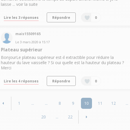
laisse ...
voir la suite
Lire les 3 réponses
Répondre
0
mais15509165
Le
3 mars 2020
à
15:17
Plateau supérieur
BonjourLe plateau supérieur est-il extractible pour réduire la
hauteur du lave vaisselle ? Si oui quelle est la hauteur du plateau ?
Merci
Lire les 4 réponses
Répondre
0
1
...
...
8
9
10
11
12
...
20
...
22