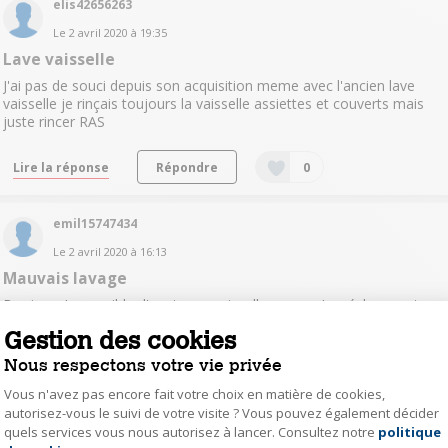
elis42656263
Le
2 avril 2020
à
19:35
Lave vaisselle
J'ai pas de souci depuis son acquisition meme avec l'ancien lave
vaisselle je rinçais toujours la vaisselle assiettes et couverts mais
juste rincer RAS
Lire la réponse
Répondre
0
emil15747434
Le
2 avril 2020
à
16:13
Mauvais lavage
Bonjour, Impossible d'avoir une vaisselle propre. Le séchage est
inneficace et meme en programme intense le lave vaisselle ne
Gestion des cookies
chauffe quasiment pas. Nous nettoyons le filtre tous les jours et
cela n empêche pas la crasse de rester sur la vaisselle. Que po...
voir
Nous respectons votre vie privée
la suite
Vous n'avez pas encore fait votre choix en matière de cookies,
autorisez-vous le suivi de votre visite ? Vous pouvez également décider
Lire les 10 réponses
Répondre
0
quels services vous nous autorisez à lancer. Consultez notre
politique
Axeptio consent