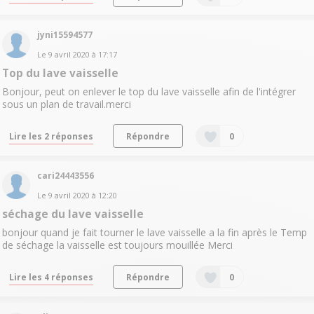
jyni15594577
Le
9 avril 2020
à
17:17
Top du lave vaisselle
Bonjour, peut on enlever le top du lave vaisselle afin de l'intégrer
sous un plan de travail.merci
Lire les 2 réponses
Répondre
0
cari24443556
Le
9 avril 2020
à
12:20
séchage du lave vaisselle
bonjour quand je fait tourner le lave vaisselle a la fin après le Temp
de séchage la vaisselle est toujours mouillée Merci
Lire les 4 réponses
Répondre
0