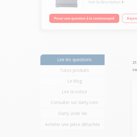
Voir la description
Largeur 60 cm (12 couverts) - 48 dB Consommation
Rejoi
Poser une question à la communauté
Lire les questions
21
va
Tutos produits
Le blog
Lire la notice
Consulter sur darty.com
Darty 2nde Vie
Acheter une pièce détachée