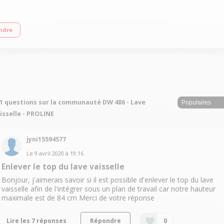
 d'eau 11 L/cycle - Classe A++ Départ différé 3/6/9 heures Programme rapide
ndre
1 questions sur la communauté DW 486 - Lave
isselle - PROLINE
jyni15594577
Le
9 avril 2020
à
19:16
Enlever le top du lave vaisselle
Bonjour, j'aimerais savoir si il est possible d'enlever le top du lave
vaisselle afin de l'intégrer sous un plan de travail car notre hauteur
maximale est de 84 cm Merci de votre réponse
Lire les 7 réponses
Répondre
0