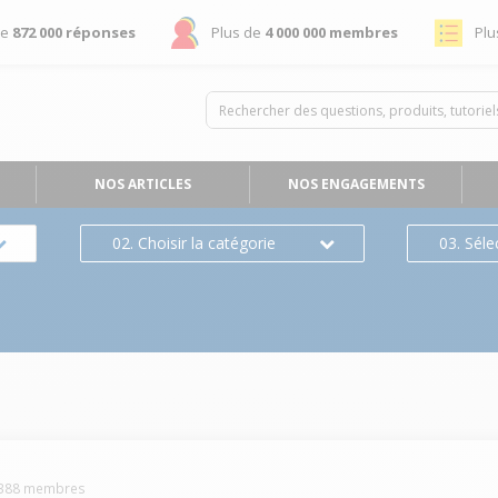
de
872 000 réponses
Plus de
4 000 000 membres
Plu
NOS ARTICLES
NOS ENGAGEMENTS
02. Choisir la catégorie
03. Séle
388
membres