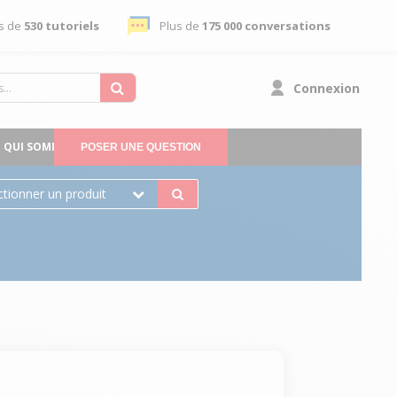
s de
530 tutoriels
Plus de
175 000 conversations
Connexion
QUI SOMMES-NOUS
POSER UNE QUESTION
ctionner un produit