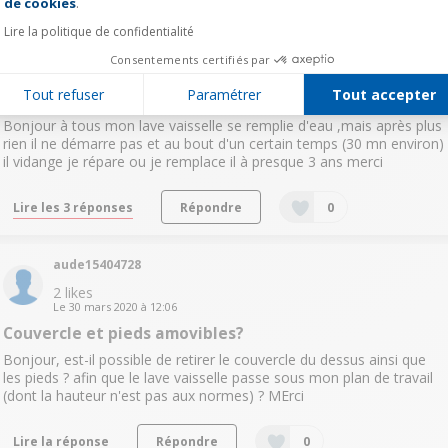
de cookies
.
phil43525324
Lire la politique de confidentialité
1
like
Consentements certifiés par
Le
2 avril 2020
à
12:13
Tout refuser
Paramétrer
Tout accepter
panne lave vaisselle
Bonjour à tous mon lave vaisselle se remplie d'eau ,mais après plus
rien il ne démarre pas et au bout d'un certain temps (30 mn environ)
il vidange je répare ou je remplace il à presque 3 ans merci
Lire les 3 réponses
Répondre
0
aude15404728
2
likes
Le
30 mars 2020
à
12:06
Couvercle et pieds amovibles?
Bonjour, est-il possible de retirer le couvercle du dessus ainsi que
les pieds ? afin que le lave vaisselle passe sous mon plan de travail
(dont la hauteur n'est pas aux normes) ? MErci
Lire la réponse
Répondre
0