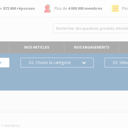
de
872 000 réponses
Plus de
4 000 000 membres
Plu
NOS ARTICLES
NOS ENGAGEMENTS
02. Choisir la catégorie
03. Séle
-
7
membres