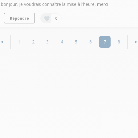
bonjour, je voudrais connaître la mise à l'heure, merci
Répondre
0
1
2
3
4
5
6
7
8