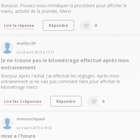
Bonjour, Pouvez-vous m'indiquer la procédure pour afficher le
menu, activité de la journée, Merci
Lire la réponse
Répondre
0
maëlys29
Le
23 avril 2015
à
15:11
Je ne trouve pas le kilométrage effectué après mon
entrainement
Bonjour Après l'achat j'ai effectué les réglages. Après mon
entrainement je ne sais pas comment faire pour afficher le
kilométrage merci
Lire les 2 réponses
Répondre
0
mononclepaul
Le
3 avril 2015
à
19:32
mise a l'heure