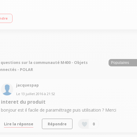
Smart / Indication du temps et de la vitesse instantanée et moyenne / Suivi de l
ndre
res en utilisation sportive (GPS activé)
 questions sur la communauté M400 - Objets
nnectés - POLAR
jacquespap
Le
13 juillet 2016
à
21:52
interet du produit
bonjour est il facile de paramétrage puis utilisation ? Merci
Lire la réponse
Répondre
0