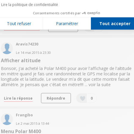
polarm400 bloqué
Lire la politique de confidentialité
Bonjour l'ecran affiche de presser sur ok pour faire un "reset" du
M400 .. et rien ne se passe merci
Consentements certifiés par
Tout refuser
Paramétrer
Tout accepter
Lire les 3 réponses
Répondre
0
Aravis74230
Le
14 mai 2015
à
23:30
Afficher altitude
Bonsoir, j'ai acheté la Polar M400 pour avoir l'affichage de l'altitude
en mètre quand je fais une randonnéenet le GPS me localise par la
longitude et la latitude. Le vendeur m'a dit que cette montre faisait
altimètre. Je pensais que c'était en mètre!!!! ...
voir la suite
Lire la réponse
Répondre
0
Frangibo
Le
2 mai 2015
à
13:44
Menu Polar M400