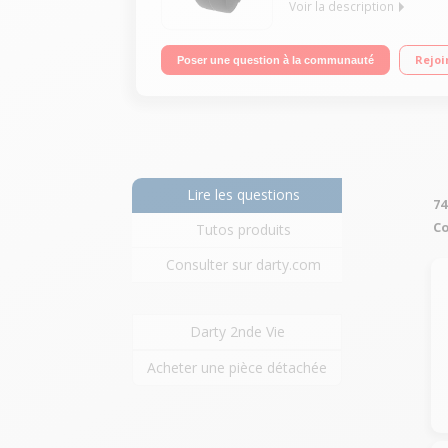
Voir la description
Montre GPS - Ecran large rétroéclairé - Bluetooth 
Rejoi
Poser une question à la communauté
Cardiofréquencemètre intégré / Autonomie de 8 heu
Lire les questions
74
Co
Tutos produits
Consulter sur darty.com
Darty 2nde Vie
Acheter une pièce détachée