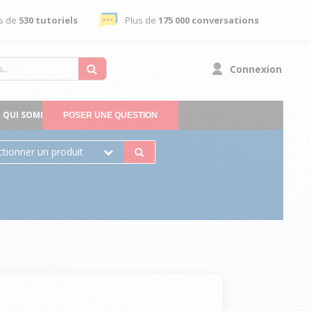
s de
530 tutoriels
Plus de
175 000 conversations
Connexion
QUI SOMMES-NOUS
POSER UNE QUESTION
ctionner un produit