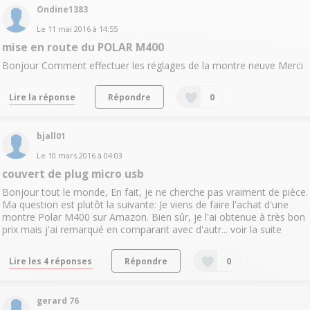
Ondine1383
Le
11 mai 2016
à
14:55
mise en route du POLAR M400
Bonjour Comment effectuer les réglages de la montre neuve Merci
Lire la réponse
Répondre
0
bjall01
Le
10 mars 2016
à
04:03
couvert de plug micro usb
Bonjour tout le monde, En fait, je ne cherche pas vraiment de pièce.
Ma question est plutôt la suivante: Je viens de faire l'achat d'une
montre Polar M400 sur Amazon. Bien sûr, je l'ai obtenue à très bon
prix mais j'ai remarqué en comparant avec d'autr...
voir la suite
Lire les 4 réponses
Répondre
0
gerard 76