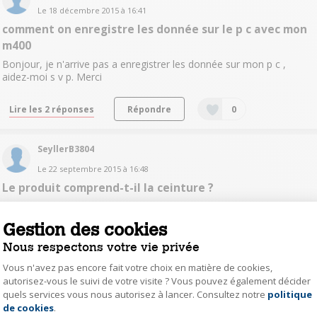
Le
18 décembre 2015
à
16:41
comment on enregistre les donnée sur le p c avec mon
m400
Bonjour, je n'arrive pas a enregistrer les donnée sur mon p c ,
aidez-moi s v p. Merci
Lire les 2 réponses
Répondre
0
SeyllerB3804
Le
22 septembre 2015
à
16:48
Le produit comprend-t-il la ceinture ?
bonjour Le produit comprend-t-il la ceinture ? Merci
Gestion des cookies
Lire les 3 réponses
Répondre
0
Nous respectons votre vie privée
Vous n'avez pas encore fait votre choix en matière de cookies,
muriel0764
autorisez-vous le suivi de votre visite ? Vous pouvez également décider
quels services vous nous autorisez à lancer. Consultez notre
politique
Axeptio consent
Le
17 juin 2015
à
21:25
de cookies
.