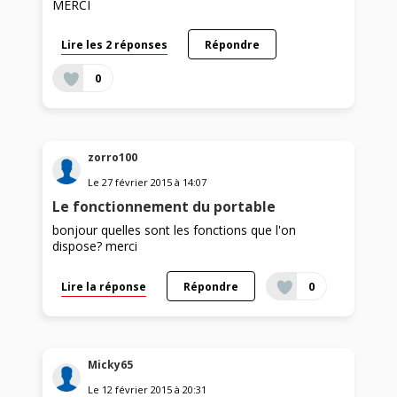
MERCI
Lire les 2 réponses
Répondre
0
zorro100
Le
27 février 2015
à
14:07
Le fonctionnement du portable
bonjour quelles sont les fonctions que l'on
dispose? merci
Lire la réponse
Répondre
0
Micky65
Le
12 février 2015
à
20:31