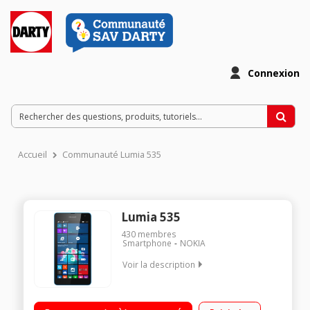
Connexion
Accueil
Communauté Lumia 535
Lumia 535
430
membres
Smartphone
NOKIA
Voir la description
Mobile sous Windows Phone 8.1 - Réseau 3G+ / Ecran tactile 5"
(12.7 cm) - qHD 540 x 960 pixels / Processeur Qual-Core 1,2