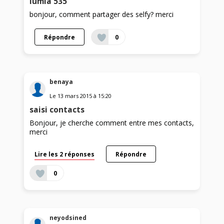
lumia 535
bonjour, comment partager des selfy? merci
Répondre
0
benaya
Le
13 mars 2015
à
15:20
saisi contacts
Bonjour, je cherche comment entre mes contacts,
merci
Lire les 2 réponses
Répondre
0
neyodsined