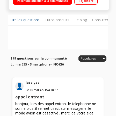
Rejoindre
Poser une question à la communauté
GHz - Mémoire 8 Go / Appareil photo 5 Mpixels - Vidéo HD
720p
Lire les questions
Tutos produits
Le blog
Consulter sur
179 questions sur la communauté
Lumia 535 - Smartphone - NOKIA
lassiges
Le
16 mars 2015
à
18:57
appel entrant
bonjour, lors des appel entrant le telephonne ne
sonne plus .il se met direct sur messagerie .le
mode avion est désactivé . merci de votre aide