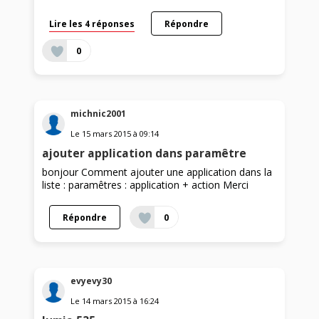
Lire les 4 réponses
Répondre
0
michnic2001
Le
15 mars 2015
à
09:14
ajouter application dans paramêtre
bonjour Comment ajouter une application dans la
liste : paramêtres : application + action Merci
Répondre
0
evyevy30
Le
14 mars 2015
à
16:24