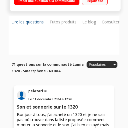
Rejoindre
Poser une question à la communauté
Mémoire 8 Go / Appareil photo 5 Mpixels - Vidéo Full HD
(1080p)
Lire les questions
Tutos produits
Le blog
Consulter sur
71 questions sur la communauté Lumia
1320 - Smartphone - NOKIA
pelotari26
Le
11 décembre 2014
à
12:49
Son et sonnerie sur le 1320
Bonjour à tous, j'ai acheté un 1320 et je ne sais
pas où trouver dans la liste proposée comment
monter la sonnerie et le son. J'ai bien essayé mais