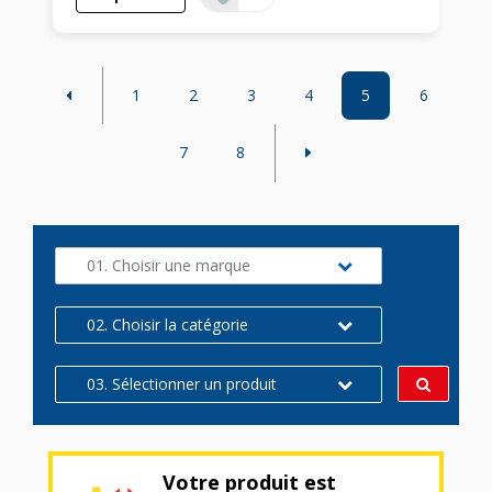
1
2
3
4
5
6
7
8
01. Choisir une marque
02. Choisir la catégorie
03. Sélectionner un produit
Votre produit est