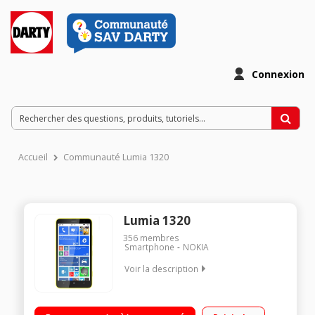
Connexion
Accueil
Communauté Lumia 1320
Lumia 1320
356
membres
Smartphone
NOKIA
Voir la description
Mobile sous Windows Phone 8 - Compatible 4G / Ecran tactile
IPS LCD HD 6" (15,24 cm) / Processeur Dual-Core 1,7 GHz -