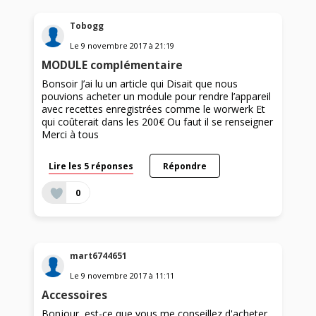
Tobogg
Le
9 novembre 2017
à
21:19
MODULE complémentaire
Bonsoir J’ai lu un article qui Disait que nous
pouvions acheter un module pour rendre l’appareil
avec recettes enregistrées comme le worwerk Et
qui coûterait dans les 200€ Ou faut il se renseigner
Merci à tous
Lire les 5 réponses
Répondre
0
mart6744651
Le
9 novembre 2017
à
11:11
Accessoires
Bonjour, est-ce que vous me conseillez d'acheter