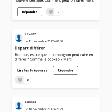
nouvelle semaine. Comment peut-on faire? Merci
Répondre
0
seve02
Le
11 novembre 2017
à
08:57
Départ différer
Bonjour, est ce que le compagnon peut cuire en
différer ? Comme le cookeo ? Merci
Lire les 6 réponses
Répondre
0
CORI83
Le
10 novembre 2017
à
20:24