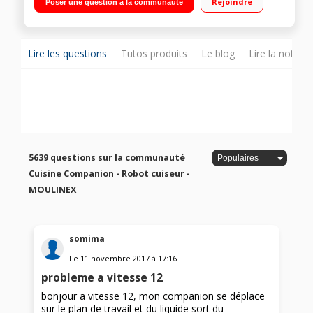
Rejoindre
Poser une question à la communauté
Température réglable 30°C à 150°C Panier vapeur, batteur,
mélangeur, couteau hachoir, couteau pétrir/concasser,
accessoire fond plat pour saisir, livre 300 recettes
Lire les questions
Tutos produits
Le blog
Lire la notice
5639 questions sur la communauté
Cuisine Companion - Robot cuiseur -
MOULINEX
somima
Le
11 novembre 2017
à
17:16
probleme a vitesse 12
bonjour a vitesse 12, mon companion se déplace
sur le plan de travail et du liquide sort du