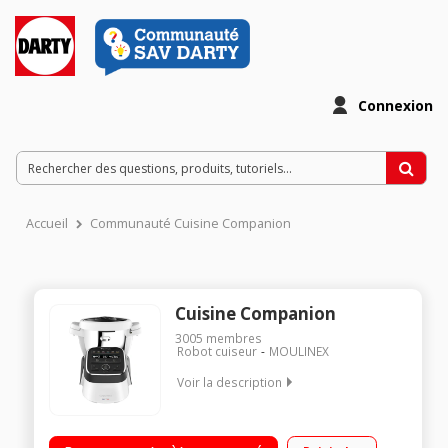
Connexion
Accueil
Communauté Cuisine Companion
Cuisine Companion
3005
membres
Robot cuiseur
MOULINEX
Voir la description
Robot cuiseur multifonction - Bol inox 4.5 litres (3 litres utiles)
12 vitesses + Pulse + Turbo - 12 programmes automatiques