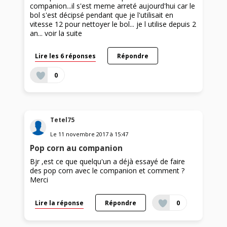
companion...il s'est meme arreté aujourd'hui car le
bol s'est décipsé pendant que je l'utilisait en
vitesse 12 pour nettoyer le bol... je l utilise depuis 2
an...
voir la suite
Lire les 6 réponses
Répondre
0
Tetel75
Le
11 novembre 2017
à
15:47
Pop corn au companion
Bjr ,est ce que quelqu'un a déjà essayé de faire
des pop corn avec le companion et comment ?
Merci
Lire la réponse
Répondre
0