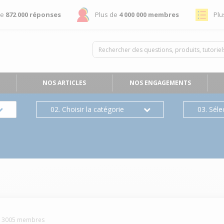
de
872 000 réponses
Plus de
4 000 000 membres
Plu
NOS ARTICLES
NOS ENGAGEMENTS
02. Choisir la catégorie
03. Séle
n
-
3005
membres