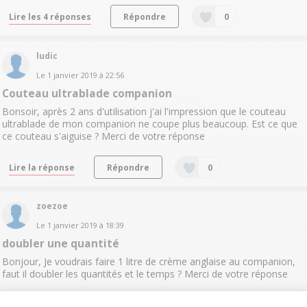
Lire les 4 réponses
Répondre
0
ludic
Le
1 janvier 2019
à
22:56
Couteau ultrablade companion
Bonsoir, après 2 ans d'utilisation j'ai l'impression que le couteau
ultrablade de mon companion ne coupe plus beaucoup. Est ce que
ce couteau s'aiguise ? Merci de votre réponse
Lire la réponse
Répondre
0
zoezoe
Le
1 janvier 2019
à
18:39
doubler une quantité
Bonjour, Je voudrais faire 1 litre de crème anglaise au companion,
faut il doubler les quantités et le temps ? Merci de votre réponse
Lire la réponse
Répondre
0