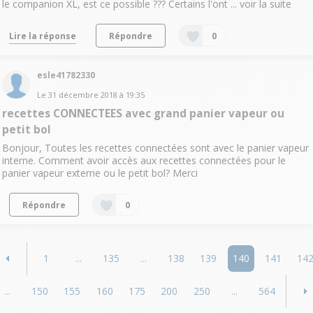
le companion XL, est ce possible ??? Certains l'ont ...
voir la suite
Lire la réponse
Répondre
0
esle41782330
Le
31 décembre 2018
à
19:35
recettes CONNECTEES avec grand panier vapeur ou
petit bol
Bonjour, Toutes les recettes connectées sont avec le panier vapeur
interne. Comment avoir accès aux recettes connectées pour le
panier vapeur externe ou le petit bol? Merci
Répondre
0
1
...
135
...
138
139
140
141
14
...
150
155
160
175
200
250
...
564