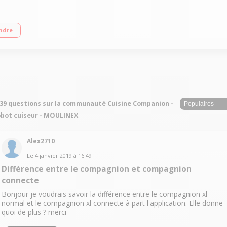
(3 litres utiles) 12 vitesses + Pulse + Turbo - 12 programmes automatiques Tem
ndre
r/concasser, accessoire fond plat pour saisir, livre 300 recettes
39 questions sur la communauté Cuisine Companion -
bot cuiseur - MOULINEX
Alex2710
Le
4 janvier 2019
à
16:49
Différence entre le compagnion et compagnion
connecte
Bonjour je voudrais savoir la différence entre le compagnion xl
normal et le compagnion xl connecte à part l'application. Elle donne
quoi de plus ? merci