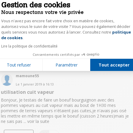
Gestion des cookies
Nous respectons votre vie privée
MDB
Vous n'avez pas encore fait votre choix en matière de cookies,
Le
1 janvier 2019
à
17:29
autorisez-vous le suivi de votre visite ? Vous pouvez également décider
accessoires coupe légumes
quels services vous nous autorisez à lancer. Consultez notre
politique
Axeptio consent
de cookies
.
Bonjour, je n'arrive pas à démonter le couvercle coupe légumes de
mon companion. Merci pour vos réponses
Lire la politique de confidentialité
Consentements certifiés par
Répondre
0
Tout refuser
Paramétrer
Tout accepter
mamoune55
Le
1 janvier 2019
à
16:13
utilisation cuit vapeur
Bonjour, Je testais de faire un boeuf bourguignon avec des
pommes vapeurs au cuit vapeur mais au bout de 1H30 mes
pommes de terres vapeurs n'étaient pas cuites,je n'avais pas osé
les mettre en même temps que le boeuf (cuisson 2 heures)mais je
ne sais pas ...
voir la suite