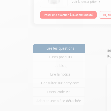
Voir la description
Robot cuiseur multifonction - Bol inox 4.5 litres 
Rejoi
Poser une question à la communauté
batteur, mélangeur, couteau hachoir, couteau pétri
Lire les questions
56
Ro
Tutos produits
Le blog
Lire la notice
Consulter sur darty.com
Darty 2nde Vie
Acheter une pièce détachée