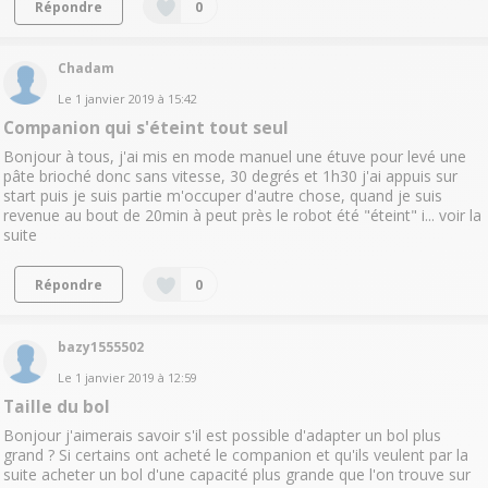
Répondre
0
Chadam
Le
1 janvier 2019
à
15:42
Companion qui s'éteint tout seul
Bonjour à tous, j'ai mis en mode manuel une étuve pour levé une
pâte brioché donc sans vitesse, 30 degrés et 1h30 j'ai appuis sur
start puis je suis partie m'occuper d'autre chose, quand je suis
revenue au bout de 20min à peut près le robot été "éteint" i...
voir la
suite
Répondre
0
bazy1555502
Le
1 janvier 2019
à
12:59
Taille du bol
Bonjour j'aimerais savoir s'il est possible d'adapter un bol plus
grand ? Si certains ont acheté le companion et qu'ils veulent par la
suite acheter un bol d'une capacité plus grande que l'on trouve sur