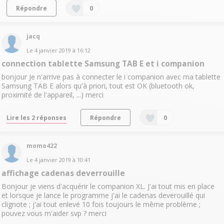
Répondre
0
jacq
Le
4 janvier 2019
à
16:12
connection tablette Samsung TAB E et i companion
bonjour Je n'arrive pas à connecter le i companion avec ma tablette
Samsung TAB E alors qu'à priori, tout est OK (bluetooth ok,
proximité de l'appareil, ...) merci
Lire les 2 réponses
Répondre
0
momo422
Le
4 janvier 2019
à
10:41
affichage cadenas deverrouille
Bonjour je viens d'acquérir le companion XL. J'ai tout mis en place
et lorsque je lance le programme j'ai le cadenas deverouillé qui
clignote ; j'ai tout enlevé 10 fois toujours le même problème ;
pouvez vous m'aider svp ? merci