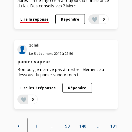
après 4 h de frigo cela a toujours la consistance
du lait Des conseils svp ? Merci
Lire la réponse
Répondre
0
zolali
Le
5 décembre 2017
à
22:56
panier vapeur
Bonjour, Je n'arrive pas à mettre l'élément au
dessous du panier vapeur merci
Lire les 2 réponses
Répondre
0
1
...
90
140
...
191