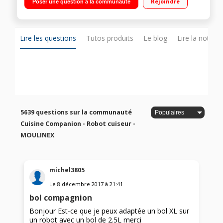
Rejoindre
Poser une question à la communauté
Température réglable 30°C à 150°C Panier vapeur, batteur,
mélangeur, couteau hachoir, couteau pétrir/concasser,
accessoire fond plat pour saisir, livre 300 recettes
Lire les questions
Tutos produits
Le blog
Lire la notice
5639 questions sur la communauté
Cuisine Companion - Robot cuiseur -
MOULINEX
michel3805
Le
8 décembre 2017
à
21:41
bol compagnion
Bonjour Est-ce que je peux adaptée un bol XL sur
un robot avec un bol de 2.5L merci