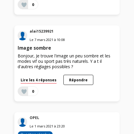
0
alai15239921
Le
7 mars 2021
à
10:08
Image sombre
Bonjour, Je trouve l'image un peu sombre et les
modes vif ou sport pas très naturels. Y a t il
d'autres réglages possibles ?
Lire les 4 réponses
Répondre
0
OPEL
Le
1 mars 2021
à
23:20