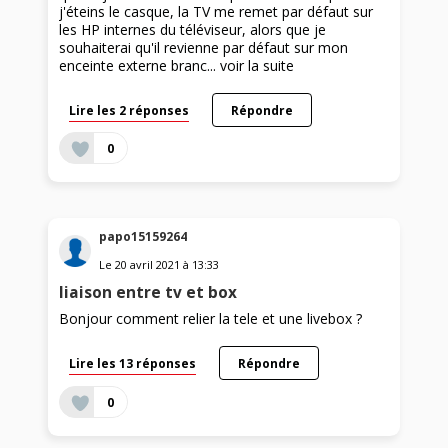
j'éteins le casque, la TV me remet par défaut sur
les HP internes du téléviseur, alors que je
souhaiterai qu'il revienne par défaut sur mon
enceinte externe branc...
voir la suite
Lire les 2 réponses
Répondre
0
papo15159264
Le
20 avril 2021
à
13:33
liaison entre tv et box
Bonjour comment relier la tele et une livebox ?
Lire les 13 réponses
Répondre
0