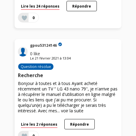
Lire les 24 réponses
Répondre
0
gpou53124146
0
like
Le
21 février 2021
à
13:04
Question résolue
Recherche
Bonjour à toutes et à tous Ayant acheté
récemment un TV ‘' LG 43 nano 79'', je n'arrive pas
à récupérer le manuel d'utilisation en ligne malgré
le ou les liens que j'ai pu me procurer. Si
quelqu'un(e) a pu le télécharger je serais très
intéressé. Avec mes...
voir la suite
Lire les 2 réponses
Répondre
0