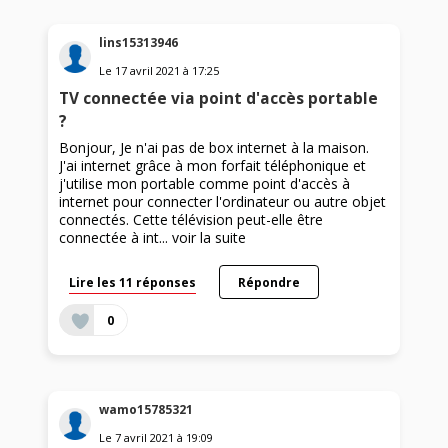
lins15313946
Le
17 avril 2021
à
17:25
TV connectée via point d'accès portable
?
Bonjour, Je n'ai pas de box internet à la maison.
J'ai internet grâce à mon forfait téléphonique et
j'utilise mon portable comme point d'accès à
internet pour connecter l'ordinateur ou autre objet
connectés. Cette télévision peut-elle être
connectée à int...
voir la suite
Lire les 11 réponses
Répondre
0
wamo15785321
Le
7 avril 2021
à
19:09