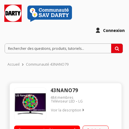
Connexion
Accueil
Communauté 43NANO79
43NANO79
484
membres
Téléviseur LED
LG
Voir la description
"Ecran 43"" (108 cm) - 100% 4K UHD Intelligence Artificielle
ThinQ - Google Assistant Int?gr? Technologie Nanocell Large