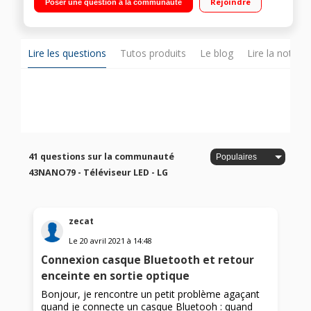
Rejoindre
Poser une question à la communauté
angle de vision webOS 5.0 Magic Remote - Compatible Airplay
2"
Lire les questions
Tutos produits
Le blog
Lire la notice
41 questions sur la communauté
43NANO79 - Téléviseur LED - LG
zecat
Le
20 avril 2021
à
14:48
Connexion casque Bluetooth et retour
enceinte en sortie optique
Bonjour, je rencontre un petit problème agaçant
quand je connecte un casque Bluetooh : quand