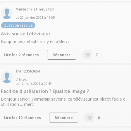
MariechristineL8480
Le
20 janvier 2021
à
16:05
Question résolue
Avis sur se téléviseur
BonjourLes défauts si il y en aMerci
Lire les 2 réponses
Répondre
7
fran23563654
7
likes
Le
12 mars 2021
à
20:49
Facilite d utilisation ? Qualité image ?
Bonjour senior, j aimerais savoir si ce téléviseur est plutôt facile d
utilisation ... merci
Lire les 10 réponses
Répondre
6