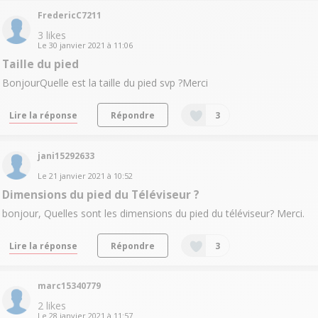
FredericC7211
3
likes
Le
30 janvier 2021
à
11:06
Taille du pied
BonjourQuelle est la taille du pied svp ?Merci
Lire la réponse
Répondre
3
jani15292633
Le
21 janvier 2021
à
10:52
Dimensions du pied du Téléviseur ?
bonjour, Quelles sont les dimensions du pied du téléviseur? Merci.
Lire la réponse
Répondre
3
marc15340779
2
likes
Le
28 janvier 2021
à
11:57