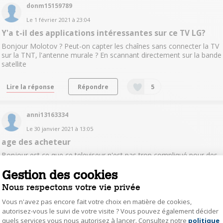
donm15159789
Le
1 février 2021
à
23:04
Y'a t-il des applications intéressantes sur ce TV LG?
Bonjour Molotov ? Peut-on capter les chaînes sans connecter la TV
sur la TNT, l'antenne murale ? En scannant directement sur la bande
satellite
Lire la réponse
Répondre
5
anni13163334
Le
30 janvier 2021
à
13:05
age des acheteur
Bonjour est ce que ce televiseur n'est pas trop compliqué pour des
personnes d'un certain age? et pas trop connectées merci
Gestion des cookies
Nous respectons votre vie privée
Lire les 2 réponses
Répondre
5
Vous n'avez pas encore fait votre choix en matière de cookies,
autorisez-vous le suivi de votre visite ? Vous pouvez également décider
zecat
quels services vous nous autorisez à lancer. Consultez notre
politique
Axeptio consent