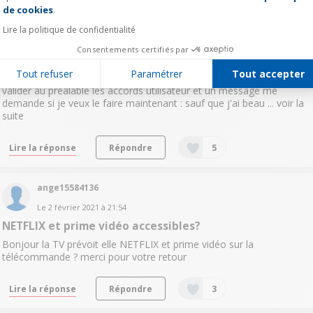
Le
13 janvier 2021
à
15:06
de cookies
.
Question résolue
Lire la politique de confidentialité
impossible de valider les conditions d'utilisation
Consentements certifiés par
bonjour, je viens d'acheter une TV LG et de la connecter vie
Tout refuser
Paramétrer
Tout accepter
ethernet. Sauf qu'il m'est impossible d'utiliser les services : je dois
valider au préalable les accords utilisateur et un message me
demande si je veux le faire maintenant : sauf que j'ai beau ...
voir la
suite
Lire la réponse
Répondre
5
ange15584136
Le
2 février 2021
à
21:54
NETFLIX et prime vidéo accessibles?
Bonjour la TV prévoit elle NETFLIX et prime vidéo sur la
télécommande ? merci pour votre retour
Lire la réponse
Répondre
3