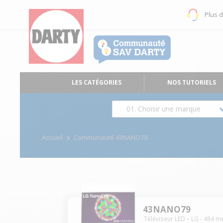
Plus 
LES CATÉGORIES
NOS TUTORIELS
01. Choisir une marque
Accueil
Communauté 43NANO79
43NANO79
Téléviseur LED
LG
-
484
me