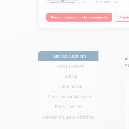
Voir la description
"Ecran 43"" (108 cm) - 100% 4K UHD Intelligence A
Rejoi
Poser une question à la communauté
Airplay 2"
Lire les questions
41
Té
Tutos produits
Le blog
Lire la notice
Consulter sur darty.com
Darty 2nde Vie
Acheter une pièce détachée