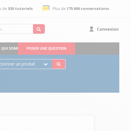
s de
530 tutoriels
Plus de
175 000 conversations
Connexion
QUI SOMMES-NOUS
POSER UNE QUESTION
ctionner un produit