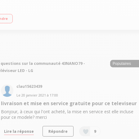
rtificielle ThinQ - Google Assistant Int?gr? Technologie Nanocell Large angle 
ndre
 questions sur la communauté 43NANO79 -
léviseur LED - LG
clau15623439
Le
20 janvier 2021
à
17:00
livraison et mise en service gratuite pour ce televiseur
Bonjour, à ceux qui l'ont acheté, la mise en service est elle incluse
pour ce modele? merci
Lire la réponse
Répondre
9