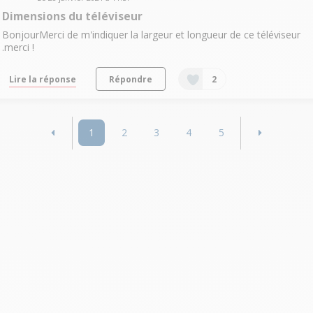
Dimensions du téléviseur
BonjourMerci de m'indiquer la largeur et longueur de ce téléviseur
.merci !
Lire la réponse
Répondre
2
1
2
3
4
5