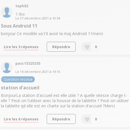
toph02
1
like
Le
27 décembre 2021
à
10:54
Sous Android 11
bonjour Ce modèle va t'il avoir la maj Android 11merci
Lire les 3 réponses
Répondre
0
pasc15325335
Le
14 décembre 2021
à
14:16
Question résolue
station d'accueil
BonjourLa station d'accueil est-elle utile ? A quelle vitesse charge t-
elle ? Peut-on l'utiliser avec la housse de la tablette ? Peut-on utiliser
la tablette qd elle est en charte sur la station d'accueil ?Merci
Lire les 6 réponses
Répondre
0