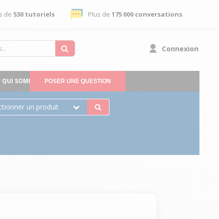
s de
530 tutoriels
Plus de
175 000 conversations
Connexion
QUI SOMMES-NOUS
POSER UNE QUESTION
ctionner un produit