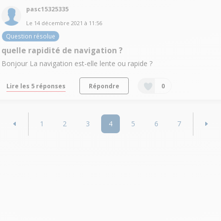
pasc15325335
Le
14 décembre 2021
à
11:56
Question résolue
quelle rapidité de navigation ?
Bonjour La navigation est-elle lente ou rapide ?
Lire les 5 réponses
Répondre
0
1
2
3
4
5
6
7