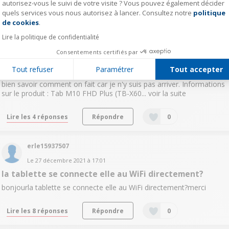
autorisez-vous le suivi de votre visite ? Vous pouvez également décider
quels services vous nous autorisez à lancer. Consultez notre
politique
Axeptio consent
de cookies
.
Seraphange
Lire la politique de confidentialité
Le
28 décembre 2021
à
02:14
Renseignement sur le fonctionnement tablette lenovo
Consentements certifiés par
Bonjour, j'ai reçu en cadeau une tablette lenovo et j'aimerais savoir
Tout refuser
Paramétrer
Tout accepter
si on peut déplacer les applications sur la carte sd ? Si oui, j'aimerais
bien savoir comment on fait car je n'y suis pas arriver. Informations
sur le produit : Tab M10 FHD Plus (TB-X60...
voir la suite
Lire les 4 réponses
Répondre
0
erle15937507
Le
27 décembre 2021
à
17:01
la tablette se connecte elle au WiFi directement?
bonjourla tablette se connecte elle au WiFi directement?merci
Lire les 8 réponses
Répondre
0