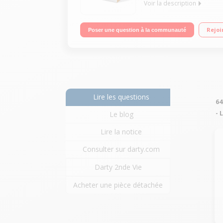
Voir la description
"Ecran tactile 10,3"" (1920 x 1200) Processeur Me
Rejoi
Poser une question à la communauté
Lire les questions
64
-
Le blog
Lire la notice
Consulter sur darty.com
Darty 2nde Vie
Acheter une pièce détachée