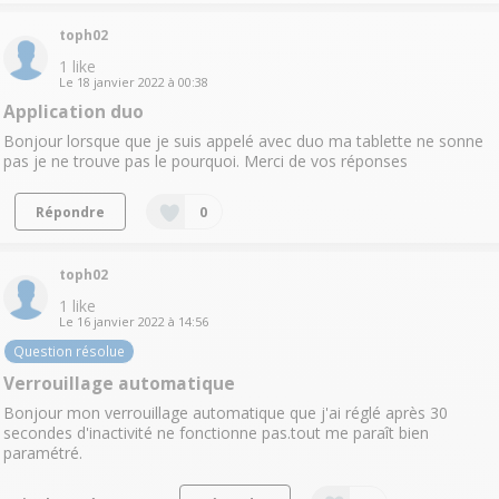
toph02
1
like
Le
18 janvier 2022
à
00:38
Application duo
Bonjour lorsque que je suis appelé avec duo ma tablette ne sonne
pas je ne trouve pas le pourquoi. Merci de vos réponses
Répondre
0
toph02
1
like
Le
16 janvier 2022
à
14:56
Question résolue
Verrouillage automatique
Bonjour mon verrouillage automatique que j'ai réglé après 30
secondes d'inactivité ne fonctionne pas.tout me paraît bien
paramétré.