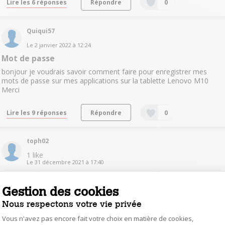
Lire les 6 réponses
Répondre
0
Quiqui57
Le
2 janvier 2022
à
12:24
Mot de passe
bonjour je voudrais savoir comment faire pour enregistrer mes
mots de passe sur mes applications sur la tablette Lenovo M10
Merci
Lire les 9 réponses
Répondre
0
toph02
1
like
Le
31 décembre 2021
à
17:40
Verrouillage tablette
Gestion des cookies
Bonjour Comment activer où désactiver le verrouillage de la
tablette lorsque celle-ci se verrouille en l'étui du folio.merci
Nous respectons votre vie privée
Vous n'avez pas encore fait votre choix en matière de cookies,
Lire les 4 réponses
Répondre
0