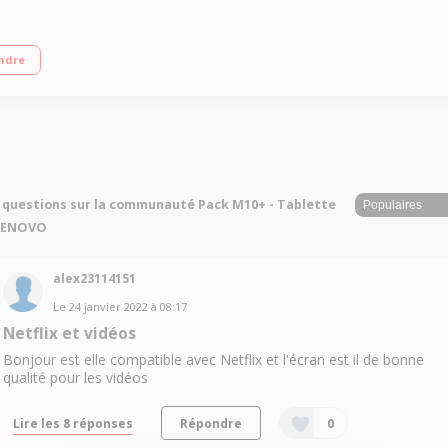
diatek Helio P22T Octo-core RAM 4 Go - Capacité de stockage 128 Go Android Pie
ndre
 questions sur la communauté Pack M10+ - Tablette
 LENOVO
alex23114151
Le
24 janvier 2022
à
08:17
Netflix et vidéos
Bonjour est elle compatible avec Netflix et l'écran est il de bonne
qualité pour les vidéos
Lire les 8 réponses
Répondre
0