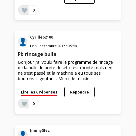
0
Cyrille62100
Le
31 décembre 2017
à
19:54
Pb rincage bulle
Bonjour j’ai voulu faire le programme de rincage
de la bulle, le porte dosette est monte mais rien
ne s’est passé et la machine a eu tous ses
boutons clignotant . Merci de m'aider
Lire les 6 réponses
Répondre
0
JimmySlez