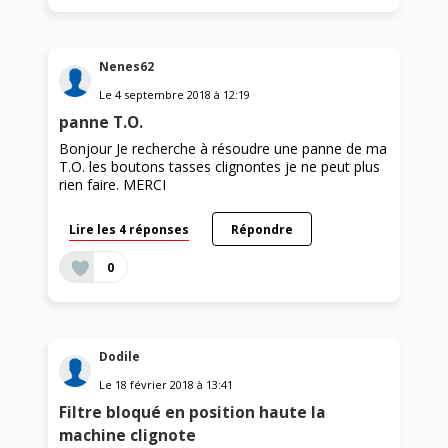
Nenes62
Le
4 septembre 2018
à
12:19
panne T.O.
Bonjour Je recherche à résoudre une panne de ma
T.O. les boutons tasses clignontes je ne peut plus
rien faire. MERCI
Lire les 4 réponses
Répondre
0
Dodile
Le
18 février 2018
à
13:41
Filtre bloqué en position haute la
machine clignote