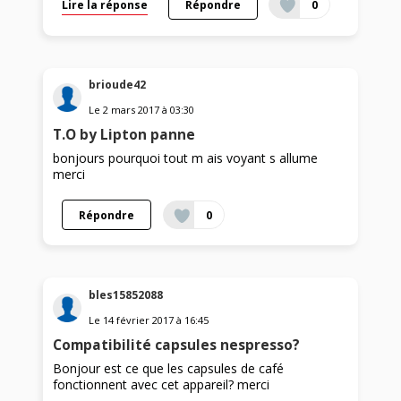
Lire la réponse
Répondre
0
brioude42
Le
2 mars 2017
à
03:30
T.O by Lipton panne
bonjours pourquoi tout m ais voyant s allume
merci
Répondre
0
bles15852088
Le
14 février 2017
à
16:45
Compatibilité capsules nespresso?
Bonjour est ce que les capsules de café
fonctionnent avec cet appareil? merci