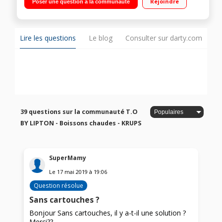
Rejoindre
Poser une question à la communauté
Technologie exclusive Air Movement Infusion Filtration de l'eau
: oui
Lire les questions
Le blog
Consulter sur darty.com
39 questions sur la communauté T.O
BY LIPTON - Boissons chaudes - KRUPS
SuperMamy
Le
17 mai 2019
à
19:06
Question résolue
Sans cartouches ?
Bonjour Sans cartouches, il y a-t-il une solution ?
Merci??