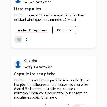
Le
1 août 2017
à
00:30
Liste capsules
Bonjour, existe t'il une liste avec tous les thés
existant ainsi que leurs numéros ? Merci
Lire les 11 réponses
Répondre
0
Killender
Le
28 juillet 2017
à
06:21
Capsule ice tea pêche
Bonjour, j'ai acheté un pack de 6 bouteille de ice
tea pêche malheuresement toutes les bouteilles
était difficillement ouvrable est-ce que ces
normale? Sinon vous pouvez toujour essayé de
modifié les bouchons. merci