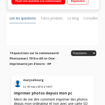
Rejoindre
Poser une question à la communauté
A3 Wifi, Ethernet, USB, impression depuis Smartphones /
tablettes Impressions de photos et documents de qualité
professionnelle
Lire les questions
Tutos produits
Le blog
Consulter sur
74 questions sur la communauté
Photosmart 7510 e-All-in-One -
Imprimante jet d'encre - HP
marysebourg
Le
18 mars 2013
à
14:07
imprimer photos depuis mon pc
Merci de me dire comment imprimer des photos
depuis mon ordinateur et non avec une carte SD