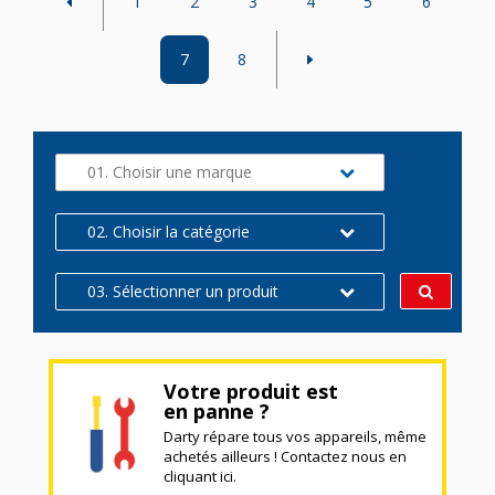
1
2
3
4
5
6
7
8
01. Choisir une marque
02. Choisir la catégorie
03. Sélectionner un produit
Votre produit est
en panne ?
Darty répare tous vos appareils, même
achetés ailleurs ! Contactez nous en
cliquant ici.