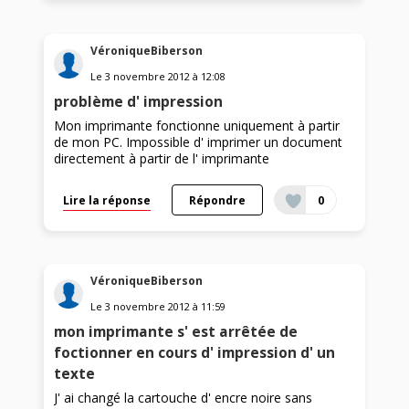
VéroniqueBiberson
Le
3 novembre 2012
à
12:08
problème d' impression
Mon imprimante fonctionne uniquement à partir
de mon PC. Impossible d' imprimer un document
directement à partir de l' imprimante
Lire la réponse
Répondre
0
VéroniqueBiberson
Le
3 novembre 2012
à
11:59
mon imprimante s' est arrêtée de
foctionner en cours d' impression d' un
texte
J' ai changé la cartouche d' encre noire sans