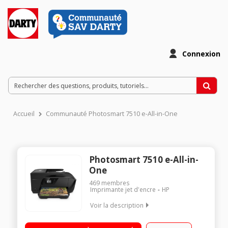
Connexion
Accueil
Communauté Photosmart 7510 e-All-in-One
Photosmart 7510 e-All-in-
One
469
membres
Imprimante jet d'encre
HP
Voir la description
Imprimante jet d'encre multifonction (imprime, scanne, copie,
faxe) Ecran tactile de 6,73 cm (2,65 pouces) - Imprime jusqu'au