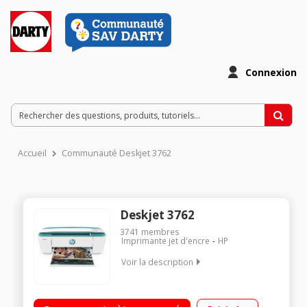
Connexion
Accueil
Communauté Deskjet 3762
Deskjet 3762
3741
membres
Imprimante jet d'encre
HP
Voir la description
Le choix idéal pour la famille Avec le forfait HP Instant Ink,
faites vous livrer votre encre chez vous, sans avoir à y penser.