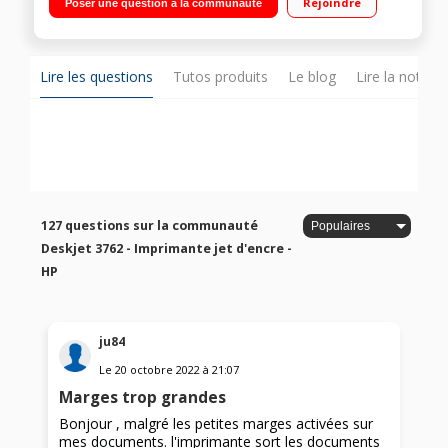
Rejoindre
Poser une question à la communauté
Sans engagement. Facilitez vous la vie avec HP Smart App :
imprimez, numérisez depuis votre smartphone et tablette.
Recycler vos cartouches 304 avec le programme HP Planet
Partners
Lire les questions
Tutos produits
Le blog
Lire la notice
127 questions sur la communauté
Deskjet 3762 - Imprimante jet d'encre -
HP
ju84
Le
20 octobre 2022
à
21:07
Marges trop grandes
Bonjour , malgré les petites marges activées sur
mes documents. l'imprimante sort les documents