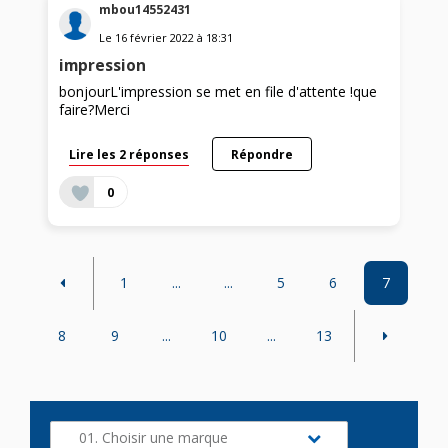
mbou14552431
Le
16 février 2022
à
18:31
impression
bonjourL'impression se met en file d'attente !que
faire?Merci
Lire les 2 réponses
Répondre
0
1
...
...
5
6
7
8
9
...
10
...
13
01. Choisir une marque