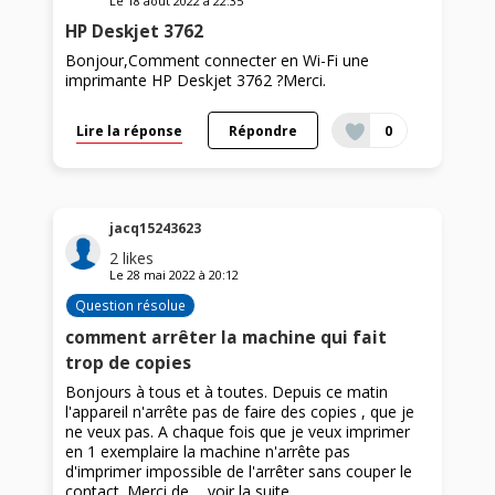
Le
18 août 2022
à
22:35
HP Deskjet 3762
Bonjour,Comment connecter en Wi-Fi une
imprimante HP Deskjet 3762 ?Merci.
Lire la réponse
Répondre
0
jacq15243623
2
likes
Le
28 mai 2022
à
20:12
Question résolue
comment arrêter la machine qui fait
trop de copies
Bonjours à tous et à toutes. Depuis ce matin
l'appareil n'arrête pas de faire des copies , que je
ne veux pas. A chaque fois que je veux imprimer
en 1 exemplaire la machine n'arrête pas
d'imprimer impossible de l'arrêter sans couper le
contact. Merci de ...
voir la suite