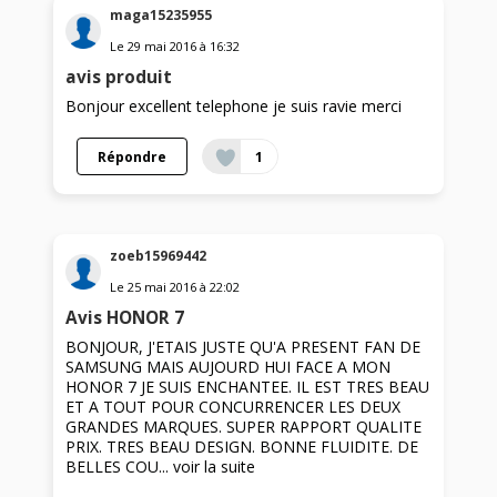
maga15235955
Le
29 mai 2016
à
16:32
avis produit
Bonjour excellent telephone je suis ravie merci
Répondre
1
zoeb15969442
Le
25 mai 2016
à
22:02
Avis HONOR 7
BONJOUR, J'ETAIS JUSTE QU'A PRESENT FAN DE
SAMSUNG MAIS AUJOURD HUI FACE A MON
HONOR 7 JE SUIS ENCHANTEE. IL EST TRES BEAU
ET A TOUT POUR CONCURRENCER LES DEUX
GRANDES MARQUES. SUPER RAPPORT QUALITE
PRIX. TRES BEAU DESIGN. BONNE FLUIDITE. DE
BELLES COU...
voir la suite