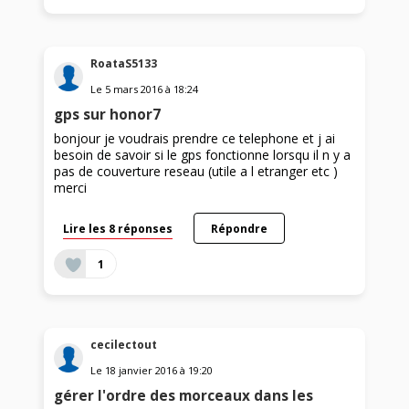
RoataS5133
Le
5 mars 2016
à
18:24
gps sur honor7
bonjour je voudrais prendre ce telephone et j ai
besoin de savoir si le gps fonctionne lorsqu il n y a
pas de couverture reseau (utile a l etranger etc )
merci
Lire les 8 réponses
Répondre
1
cecilectout
Le
18 janvier 2016
à
19:20
gérer l'ordre des morceaux dans les