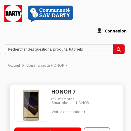
Connexion
Accueil
Communauté HONOR 7
HONOR 7
850
membres
Smartphone
HONOR
Voir la description
Mobile sous Android 5.0 - Lollipop - 4G Écran tactile 13,2cm
(5,2'') - Full HD 1920 x 1080 pixels Processeur Octo-coeur