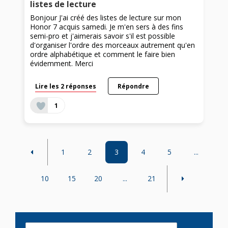
listes de lecture
Bonjour J'ai créé des listes de lecture sur mon
Honor 7 acquis samedi. Je m'en sers à des fins
semi-pro et j'aimerais savoir s'il est possible
d'organiser l'ordre des morceaux autrement qu'en
ordre alphabétique et comment le faire bien
évidemment. Merci
Lire les 2 réponses
Répondre
1
1
2
3
4
5
...
10
15
20
...
21