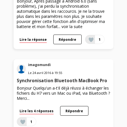
Bonjour, Après passage à Android 6.0 (sans
problème), j'ai perdu la synchronisation
automatique dans les raccourcis. Je ne la trouve
plus dans les paramétres non plus. Je souhaite
pouvoir gérer cette fonction afin d'optimiser ma
batterie et mon forfait...
voir la suite
Lire la réponse
Répondre
1
imagomundi
Le
24 avril 2016
à
19:55
Synchronisation Bluetooth MacBook Pro
Bonjour Quelqu'un a-t'il déjà réussi à échanger les
fichiers du H7 vers un Mac ou iPad, via Bluetooth ?
Merci...
Lire les 4 réponses
Répondre
1