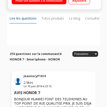
Rejoindre
Poser une question à la communauté
2,2GHz - 32Go de mémoire Appareil photo 20 mégapixels -
Vidéo Full HD 1080p
Lire les questions
Tutos produits
Le blog
Consulter sur
210 questions sur la communauté
HONOR 7 - Smartphone - HONOR
JeannoryP1610
2
likes
Le
10 juin 2016
à
23:12
AVIS HONOR 7
BONJOUR HUAWEI FONT DES TELEHONES AU
TOP POINT DE VUE QUALITEE PRIX. JE SUIS DEJA