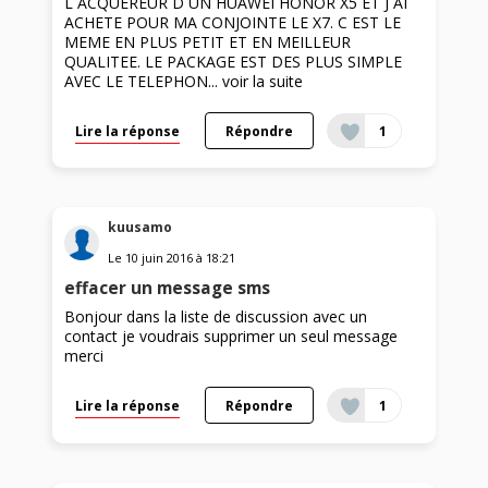
L ACQUEREUR D UN HUAWEI HONOR X5 ET J AI
ACHETE POUR MA CONJOINTE LE X7. C EST LE
MEME EN PLUS PETIT ET EN MEILLEUR
QUALITEE. LE PACKAGE EST DES PLUS SIMPLE
AVEC LE TELEPHON...
voir la suite
Lire la réponse
Répondre
1
kuusamo
Le
10 juin 2016
à
18:21
effacer un message sms
Bonjour dans la liste de discussion avec un
contact je voudrais supprimer un seul message
merci
Lire la réponse
Répondre
1