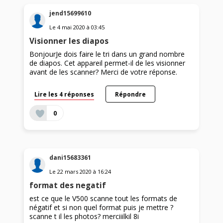
jend15699610
Le
4 mai 2020
à
03:45
Visionner les diapos
BonjourJe dois faire le tri dans un grand nombre
de diapos. Cet appareil permet-il de les visionner
avant de les scanner? Merci de votre réponse.
Lire les 4 réponses
Répondre
0
dani15683361
Le
22 mars 2020
à
16:24
format des negatif
est ce que le V500 scanne tout les formats de
négatif et si non quel format puis je mettre ?
scanne t il les photos? merciiilkil 8i