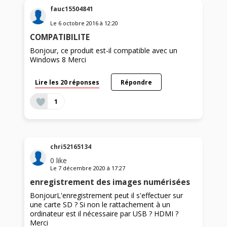
fauc15504841
Le
6 octobre 2016
à
12:20
COMPATIBILITE
Bonjour, ce produit est-il compatible avec un
Windows 8 Merci
Lire les 20 réponses
Répondre
1
chri52165134
0
like
Le
7 décembre 2020
à
17:27
enregistrement des images numérisées
BonjourL'enregistrement peut il s'effectuer sur
une carte SD ? Si non le rattachement à un
ordinateur est il nécessaire par USB ? HDMI ?
Merci