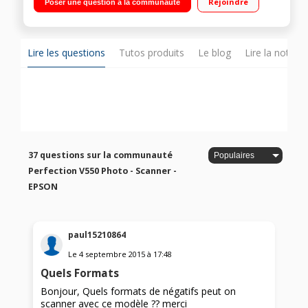
Rejoindre
Poser une question à la communauté
d'accès direct
Lire les questions
Tutos produits
Le blog
Lire la notice
37 questions sur la communauté
Perfection V550 Photo - Scanner -
EPSON
paul15210864
Le
4 septembre 2015
à
17:48
Quels Formats
Bonjour, Quels formats de négatifs peut on
scanner avec ce modèle ?? merci