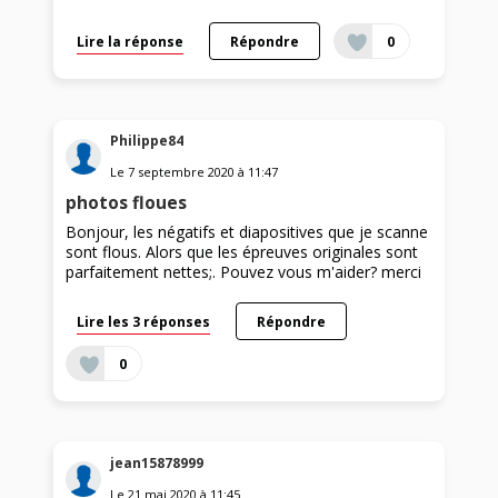
Lire la réponse
Répondre
0
Philippe84
Le
7 septembre 2020
à
11:47
photos floues
Bonjour, les négatifs et diapositives que je scanne
sont flous. Alors que les épreuves originales sont
parfaitement nettes;. Pouvez vous m'aider? merci
Lire les 3 réponses
Répondre
0
jean15878999
Le
21 mai 2020
à
11:45