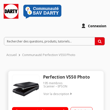
Connexion
Accueil
Communauté Perfection V550 Photo
Perfection V550 Photo
195
membres
Scanner
EPSON
Voir la description
Scanner photographique 6400x9600 ppp Précision couleurs
48 bits Scanne négatifs, positifs et diapositives 4 boutons