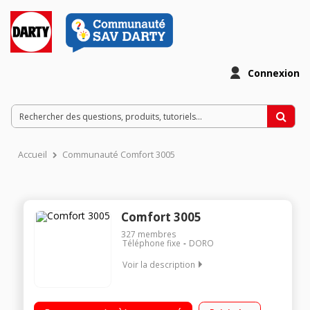
Connexion
Accueil
Communauté Comfort 3005
Comfort 3005
327
membres
Téléphone fixe
DORO
Voir la description
Avec répondeur Avec mains libres Ecran alphanumérique
retro-éclairé