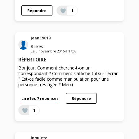
Répondre
1
JeanC9019
8
likes
Le
3 novembre 2016
à
17:08
RÉPERTOIRE
Bonjour, Comment cherche-t-on un
correspondant ? Comment s'affiche-t-il sur l'écran
? Est-ce facile comme manipulation pour une
personne très âgée ? Merci
Lire les 7 réponses
Répondre
1
inquiete