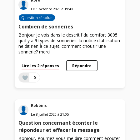
Roro
Le
1 octobre 2020
à
19:48
Question résolue
Combien de sonneries
Bonjour Je vois dans le descritif du comfort 3005
qu'il y a 9 types de sonneries. la notice d'utilisation
ne dit rien à ce sujet. comment chousir une
sonnerie? merci
Lire les 2 réponses
Répondre
0
Robbins
Le
8 juillet 2020
à
21:05
Question concernant éconter le
répondeur et effacer le message
Bonjour, Pourriez-vous me dire comment écouter