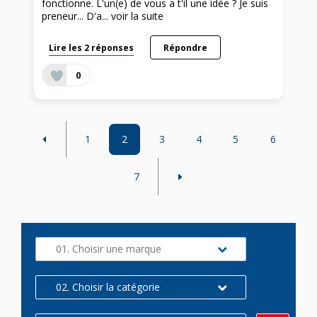
fonctionne. L'un(e) de vous a t'il une idée ? Je suis
preneur... D'a...
voir la suite
Lire les 2 réponses
Répondre
0
1
2
3
4
5
6
7
01. Choisir une marque
02. Choisir la catégorie