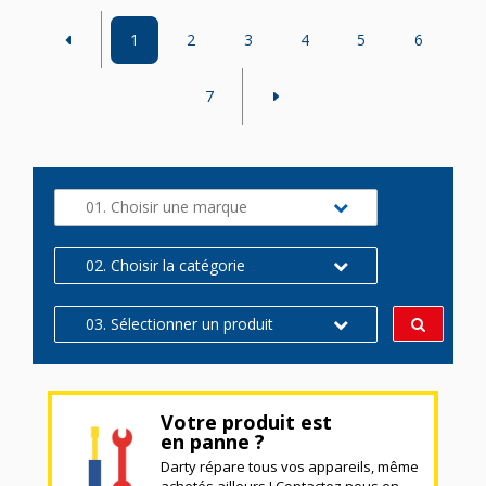
1
2
3
4
5
6
7
01. Choisir une marque
02. Choisir la catégorie
03. Sélectionner un produit
Votre produit est
en panne ?
Darty répare tous vos appareils, même
achetés ailleurs ! Contactez nous en