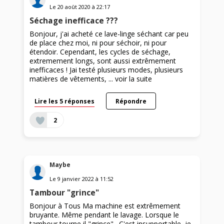
Le
20 août 2020
à
22:17
Séchage inefficace ???
Bonjour, j'ai acheté ce lave-linge séchant car peu
de place chez moi, ni pour séchoir, ni pour
étendoir. Cependant, les cycles de séchage,
extremement longs, sont aussi extrêmement
inefficaces ! Jai testé plusieurs modes, plusieurs
matières de vêtements, ...
voir la suite
Lire les 5 réponses
Répondre
2
Maybe
Le
9 janvier 2022
à
11:52
Tambour "grince"
Bonjour à Tous Ma machine est extrêmement
bruyante. Même pendant le lavage. Lorsque le
tambour tourne il "grince" . C'est insupportable, je