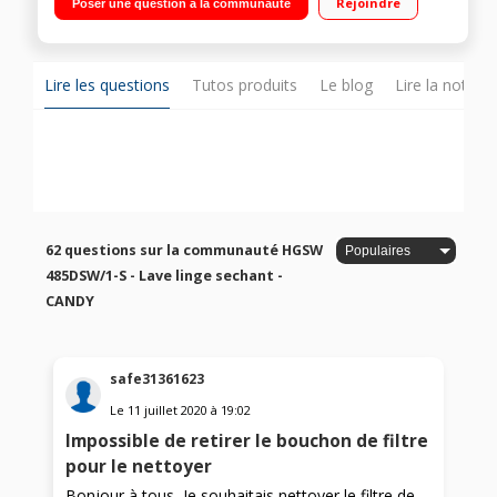
Rejoindre
Poser une question à la communauté
temps restant Connectivité NFC - Programmes rapides :
14'/30'/44'
Lire les questions
Tutos produits
Le blog
Lire la notice
62 questions sur la communauté HGSW
485DSW/1-S - Lave linge sechant -
CANDY
safe31361623
Le
11 juillet 2020
à
19:02
Impossible de retirer le bouchon de filtre
pour le nettoyer
Bonjour à tous, Je souhaitais nettoyer le filtre de