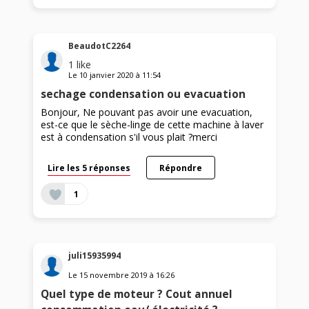
BeaudotC2264
1
like
Le
10 janvier 2020
à
11:54
sechage condensation ou evacuation
Bonjour, Ne pouvant pas avoir une evacuation,
est-ce que le sèche-linge de cette machine à laver
est à condensation s'il vous plait ?merci
Lire les 5 réponses
Répondre
1
juli15935994
Le
15 novembre 2019
à
16:26
Quel type de moteur ? Cout annuel