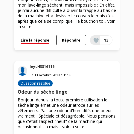
mon lave-linge séchant, mais impossible ; En effet,
je n'ai aucune difficulté à ouvrir la trappe au bas de
de la machine et à dévisser le couvercle mais c'est
après que cela se complique... le bouchon to...
voir
la suite
Lire la réponse
Répondre
13
leyd43316115
Le
13 octobre 2019
à
15:39
Question résolue
Odeur du sèche linge
Bonjour, depuis la toute première utilisation le
sèche linge émet une odeur atroce sur les
vêtements. Pas une odeur d'humidité, une odeur
vraiment... Spéciale et désagréable. Nous pensions
que c'était l'aspect "neuf" de la machine qui
occasionnait ca mais...
voir la suite