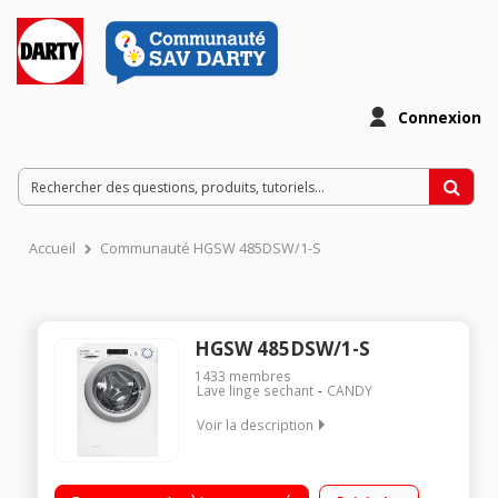
Connexion
Accueil
Communauté HGSW 485DSW/1-S
HGSW 485DSW/1-S
1433
membres
Lave linge sechant
CANDY
Voir la description
Capacité de lavage 8 kg / Séchage 5 kg Essorage variable
jusqu'à 1400 tours/min Départ différé 24 heures / Affichage du