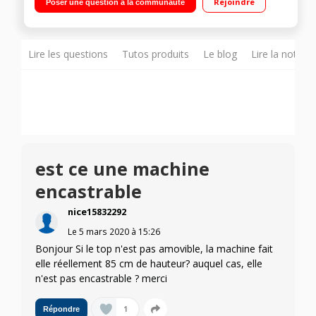
Rejoindre
Poser une question à la communauté
temps restant Connectivité NFC - Programmes rapides :
14'/30'/44'
Lire les questions
Tutos produits
Le blog
Lire la notice
est ce une machine
encastrable
nice15832292
Le
5 mars 2020
à
15:26
Bonjour Si le top n'est pas amovible, la machine fait
elle réellement 85 cm de hauteur? auquel cas, elle
n'est pas encastrable ? merci
1
Répondre