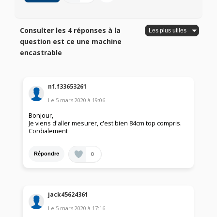
Consulter les 4 réponses à la
question est ce une machine
encastrable
nf.f33653261
Le
5 mars 2020
à
19:06
Bonjour,
Je viens d'aller mesurer, c'est bien 84cm top compris.
Cordialement
0
Répondre
jack45624361
Le
5 mars 2020
à
17:16