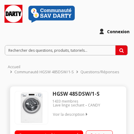
Connexion
Accueil
Communauté HGSW 485DSW/1-S
Questions/Réponses
HGSW 485DSW/1-S
1433
membres
Lave linge sechant
CANDY
Voir la description
Capacité de lavage 8 kg / Séchage 5 kg Essorage variable
jusqu'à 1400 tours/min Départ différé 24 heures / Affichage du