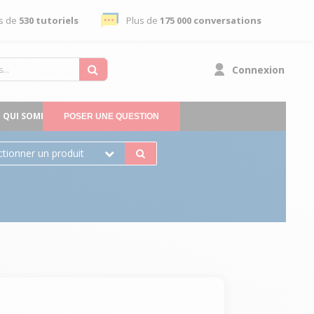
s de
530 tutoriels
Plus de
175 000 conversations
Connexion
QUI SOMMES-NOUS
POSER UNE QUESTION
ctionner un produit