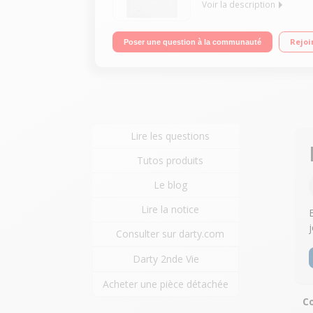
Voir la description
Capacité de lavage 8 kg / Séchage 5 kg Essorage 
Rejoi
Poser une question à la communauté
14'/30'/44'
Lire les questions
Tutos produits
Le blog
Lire la notice
Consulter sur darty.com
Darty 2nde Vie
Acheter une pièce détachée
C