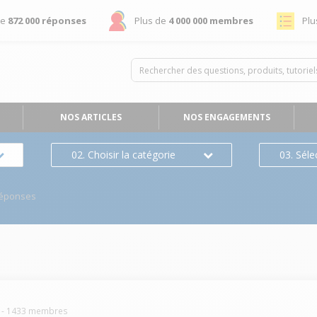
de
872 000 réponses
Plus de
4 000 000 membres
Plu
NOS ARTICLES
NOS ENGAGEMENTS
02. Choisir la catégorie
03. Séle
Réponses
-
1433
membres