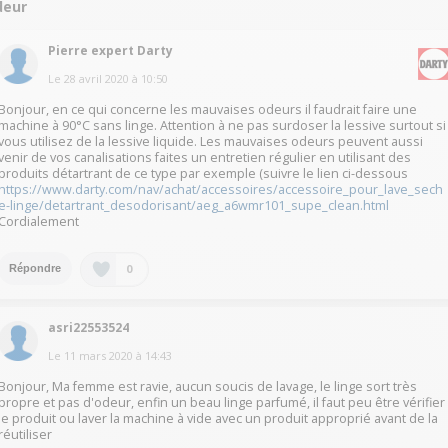
deur
Pierre expert Darty
Le
28 avril 2020
à
10:50
Bonjour, en ce qui concerne les mauvaises odeurs il faudrait faire une
machine à 90°C sans linge. Attention à ne pas surdoser la lessive surtout si
vous utilisez de la lessive liquide. Les mauvaises odeurs peuvent aussi
venir de vos canalisations faites un entretien régulier en utilisant des
produits détartrant de ce type par exemple (suivre le lien ci-dessous
https://www.darty.com/nav/achat/accessoires/accessoire_pour_lave_sech
e-linge/detartrant_desodorisant/aeg_a6wmr101_supe_clean.html
Cordialement
0
Répondre
asri22553524
Le
11 mars 2020
à
14:43
Bonjour, Ma femme est ravie, aucun soucis de lavage, le linge sort très
propre et pas d'odeur, enfin un beau linge parfumé, il faut peu être vérifier
le produit ou laver la machine à vide avec un produit approprié avant de la
réutiliser