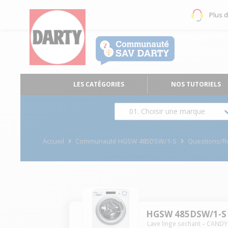
Plus 
LES CATÉGORIES
NOS TUTORIELS
01. Choisir une marque
Accueil
Communauté HGSW 485DSW/1-S
Questions/
HGSW 485DSW/1-S
Lave linge sechant
CANDY