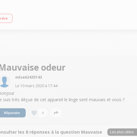
variable jusqu'à 1400 tours/min Départ différé 24 heures / Affichage du temps
ndre
Mauvaise odeur
mlse62435143
Le
10 mars 2020
à
17:44
Bonjour
je suis très déçue de cet appareil le linge sent mauvais et vous ?
4
Répondre
onsulter les 8 réponses à la question Mauvaise