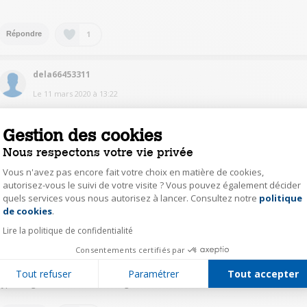
1
Répondre
dela66453311
Le
11 mars 2020
à
13:22
Aucun souci pour moi .
tout va bien pour moi je suis très contente de cette machine
Gestion des cookies
Nous respectons votre vie privée
1
Répondre
Vous n'avez pas encore fait votre choix en matière de cookies,
autorisez-vous le suivi de votre visite ? Vous pouvez également décider
quels services vous nous autorisez à lancer. Consultez notre
politique
Axeptio consent
bern64514655
de cookies
.
Le
11 mars 2020
à
13:12
Lire la politique de confidentialité
Nous avons cette machine depuis 2 ans , sans problème . Il serait sans
doute utile de nettoyer le filtre ( en bas de la machine) voire de faire un
Consentements certifiés par
nettoyage e la machine avec un cycle et un produit adapté.
N'oubliez pas non plus d'utiliser un produit nettoyeur à chaque lavage (
Tout refuser
Paramétrer
Tout accepter
type Calgon anti calcaire ou Calgon anti bactéries)