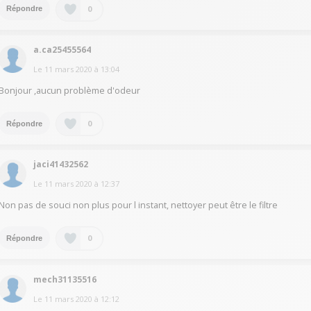
0
Répondre
a.ca25455564
Le
11 mars 2020
à
13:04
Bonjour ,aucun problème d'odeur
0
Répondre
jaci41432562
Le
11 mars 2020
à
12:37
Non pas de souci non plus pour l instant, nettoyer peut être le filtre
0
Répondre
mech31135516
Le
11 mars 2020
à
12:12