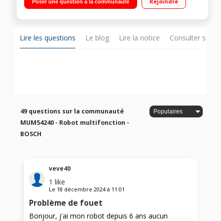
Rejoindre
Poser une question à la communauté
fouet, batteur, pétrin inox - 3 disques Hachoir à viande -
Presse-agrumes - Trousse de rangement
Lire les questions
Le blog
Lire la notice
Consulter sur d
49 questions sur la communauté
MUM54240 - Robot multifonction -
BOSCH
veve40
1
like
Le
18 décembre 2024
à
11:01
Problème de fouet
Bonjour, j'ai mon robot depuis 6 ans aucun