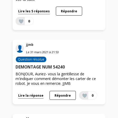
Lire les 5 réponses
Répondre
0
jjmb
Le
31 mars 2021
à
21:53
Question résolue
DEMONTAGE NUM 54240
BONJOUR, Auriez- vous la gentillesse de
m'indiquer comment démonter les carter de ce
robot. Je vous en remercie. JJMB
Lire la réponse
Répondre
0