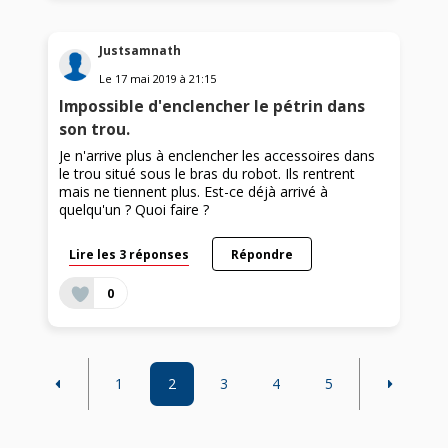
Justsamnath
Le
17 mai 2019
à
21:15
Impossible d'enclencher le pétrin dans
son trou.
Je n'arrive plus à enclencher les accessoires dans
le trou situé sous le bras du robot. Ils rentrent
mais ne tiennent plus. Est-ce déjà arrivé à
quelqu'un ? Quoi faire ?
Lire les 3 réponses
Répondre
0
1
2
3
4
5