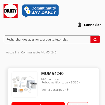
Connexion
Accueil
Communauté MUM54240
MUM54240
896
membres
Robot multifonction
BOSCH
Voir la description
Capacité brute du bol inox 3,9 litres - Blender 1 litre Moteur
900 Watts - 7 vitesses + pulse - Indicateur LED Kit pâtisserie :