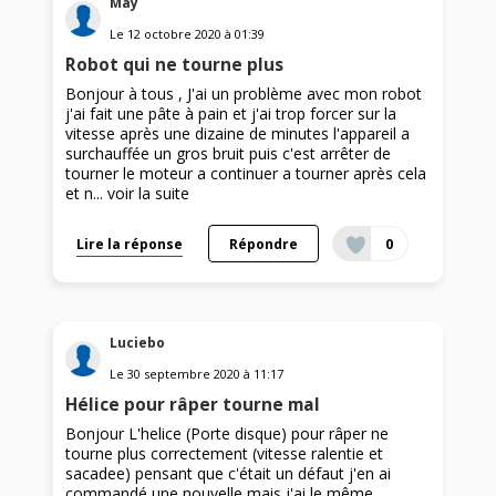
May
Le
12 octobre 2020
à
01:39
Robot qui ne tourne plus
Bonjour à tous , J'ai un problème avec mon robot
j'ai fait une pâte à pain et j'ai trop forcer sur la
vitesse après une dizaine de minutes l'appareil a
surchauffée un gros bruit puis c'est arrêter de
tourner le moteur a continuer a tourner après cela
et n...
voir la suite
Lire la réponse
Répondre
0
Luciebo
Le
30 septembre 2020
à
11:17
Hélice pour râper tourne mal
Bonjour L'helice (Porte disque) pour râper ne
tourne plus correctement (vitesse ralentie et
sacadee) pensant que c'était un défaut j'en ai
commandé une nouvelle mais j'ai le même