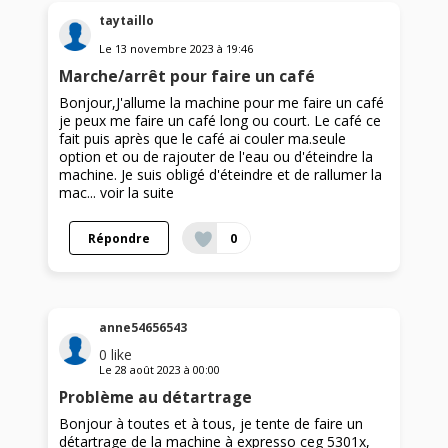
taytaillo
Le
13 novembre 2023
à
19:46
Marche/arrêt pour faire un café
Bonjour,J'allume la machine pour me faire un café
je peux me faire un café long ou court. Le café ce
fait puis après que le café ai couler ma.seule
option et ou de rajouter de l'eau ou d'éteindre la
machine. Je suis obligé d'éteindre et de rallumer la
mac...
voir la suite
Répondre
0
anne54656543
0
like
Le
28 août 2023
à
00:00
Problème au détartrage
Bonjour à toutes et à tous, je tente de faire un
détartrage de la machine à expresso ceg 5301x,