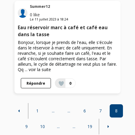
Summer12
0
like
Le
11 juillet 2023
à
18:24
Eau réservoir marc à café et café eau
dans la tasse
Bonjour, lorsque je prends de l'eau, elle s'écoule
dans le réservoir à marc de café uniquement. En
revanche, si je souhaite faire un café, l'eau et le
café s'écoulent correctement dans tasse. Par
ailleurs, le cycle de détartrage ne veut plus se faire.
Qq ...
voir la suite
Répondre
0
1
...
...
6
7
8
9
10
...
...
19