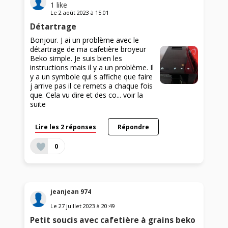
1
like
Le
2 août 2023
à
15:01
Détartrage
Bonjour. J ai un problème avec le
détartrage de ma cafetière broyeur
Beko simple. Je suis bien les
instructions mais il y a un problème. Il
y a un symbole qui s affiche que faire
j arrive pas il ce remets a chaque fois
que. Cela vu dire et des co...
voir la
suite
Lire les 2 réponses
Répondre
0
jeanjean 974
Le
27 juillet 2023
à
20:49
Petit soucis avec cafetière à grains beko