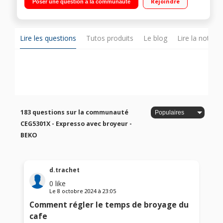
Rejoindre
Poser une question à la communauté
Fonction eau chaude + Réservoir amovible 1,2L
Lire les questions
Tutos produits
Le blog
Lire la notice
183 questions sur la communauté
CEG5301X - Expresso avec broyeur -
BEKO
d.trachet
0
like
Le
8 octobre 2024
à
23:05
Comment régler le temps de broyage du
cafe