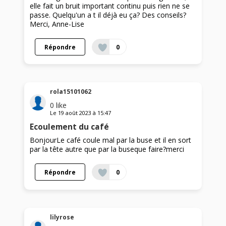
elle fait un bruit important continu puis rien ne se
passe. Quelqu'un a t il déjà eu ça? Des conseils?
Merci, Anne-Lise
Répondre
0
rola15101062
0
like
Le
19 août 2023
à
15:47
Ecoulement du café
BonjourLe café coule mal par la buse et il en sort
par la tête autre que par la buseque faire?merci
Répondre
0
lilyrose