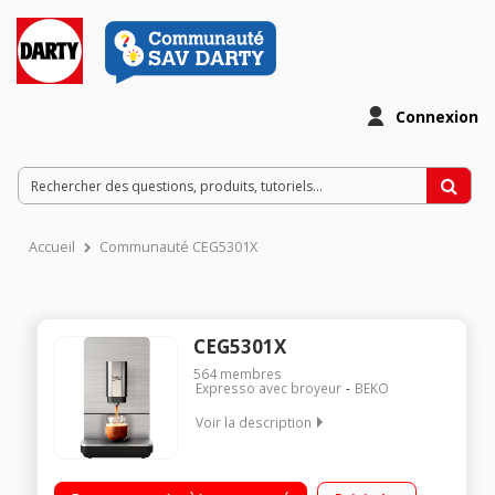
Connexion
Accueil
Communauté CEG5301X
CEG5301X
564
membres
Expresso avec broyeur
BEKO
Voir la description
Machine à café à grains + pression 19 bars 2 recettes de café:
Court et long Touches rétro éclairées Ultra compacte +