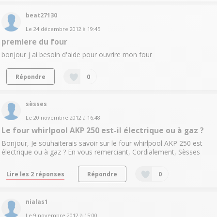
beat27130
Le
24 décembre 2012
à
19:45
premiere du four
bonjour j ai besoin d'aide pour ouvrire mon four
Répondre
0
sèsses
Le
20 novembre 2012
à
16:48
Le four whirlpool AKP 250 est-il électrique ou à gaz ?
Bonjour, Je souhaiterais savoir sur le four whirlpool AKP 250 est
électrique ou à gaz ? En vous remerciant, Cordialement, Sèsses
Lire les 2 réponses
Répondre
0
nialas1
Le
9 novembre 2012
à
15:00