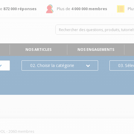
de
872 000 réponses
Plus de
4 000 000 membres
Plu
NOS ARTICLES
NOS ENGAGEMENTS
02. Choisir la catégorie
03. Séle
OOL
-
2060
membres