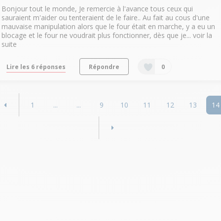
Bonjour tout le monde, Je remercie à l'avance tous ceux qui
sauraient m'aider ou tenteraient de le faire.. Au fait au cous d'une
mauvaise manipulation alors que le four était en marche, y a eu un
blocage et le four ne voudrait plus fonctionner, dès que je...
voir la
suite
Lire les 6 réponses
Répondre
0
1
...
...
9
10
11
12
13
14