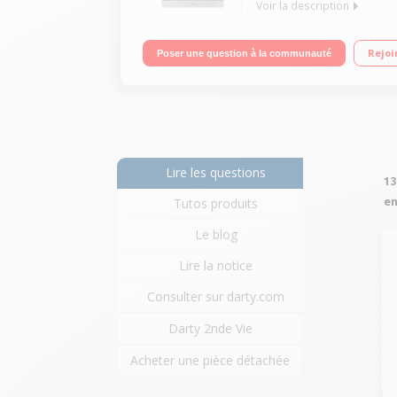
Voir la description
Multifonction - Air brassé Nettoyage catalyse Pro
Rejoi
Poser une question à la communauté
Lire les questions
13
en
Tutos produits
Le blog
Lire la notice
Consulter sur darty.com
Darty 2nde Vie
Acheter une pièce détachée