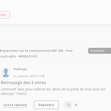
grammateur électronique Capacité : 65 litres - 5 modes de cuisson
ndre
8 questions sur la communauté AKP 250 - Four
castrable - WHIRLPOOL
malonga
Le
2 janvier 2013
à
17:08
Nettoyage des 2 vitres
comment faire pour enlever les vitres de la porte du four pour les
nettoyer ? merci
Lire la réponse
Répondre
0