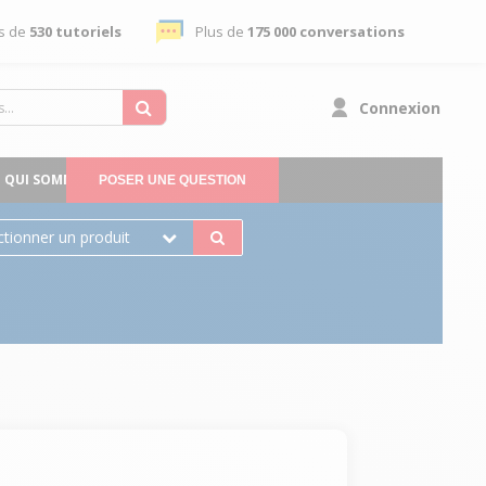
s de
530 tutoriels
Plus de
175 000 conversations
Connexion
QUI SOMMES-NOUS
POSER UNE QUESTION
ctionner un produit