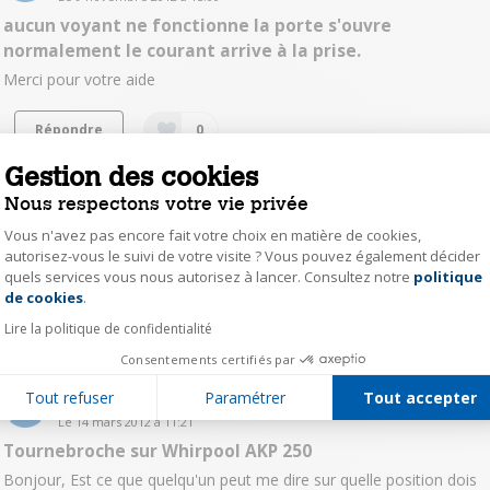
aucun voyant ne fonctionne la porte s'ouvre
normalement le courant arrive à la prise.
Merci pour votre aide
Répondre
0
Gestion des cookies
josywat
Nous respectons votre vie privée
Le
19 juillet 2012
à
20:03
Vous n'avez pas encore fait votre choix en matière de cookies,
régler l'heure
autorisez-vous le suivi de votre visite ? Vous pouvez également décider
quels services vous nous autorisez à lancer. Consultez notre
politique
Axeptio consent
merci de m'aider pour avoir la notice
de cookies
.
Lire la politique de confidentialité
Répondre
0
Consentements certifiés par
Clochetteloulou
Tout refuser
Paramétrer
Tout accepter
Le
14 mars 2012
à
11:21
Tournebroche sur Whirpool AKP 250
Bonjour, Est ce que quelqu'un peut me dire sur quelle position dois