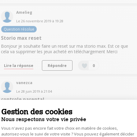
Amelieg
Le
26 novembre 2019
à
19:28
Question résolue
Storio max reset
Bonjour je souhaite faire un reset sur ma storio max. Est ce que
cela va supprimer les jeux acheté en téléchargement Merci
Lire la réponse
Répondre
0
vanezca
Le
28 juin 2019
à
21:04
controle parental
Bonjour, je ne me souviens plus de mon code parental sur la
Gestion des cookies
tablette de ma fille et lorsque je demande l'envoie par mail ça
n'envoie rien …. merci de m'aider
Nous respectons votre vie privée
Vous n'avez pas encore fait votre choix en matière de cookies,
Répondre
0
autorisez-vous le suivi de votre visite ? Vous pouvez également décider