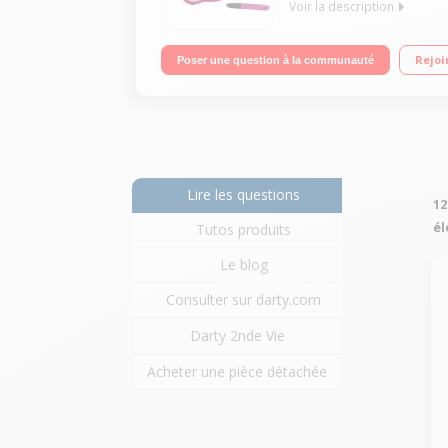
Voir la description
Tablette éducative 3 à 11 ans - Ecran 7" capacitif /
Rejoi
Poser une question à la communauté
Lire les questions
12
él
Tutos produits
Le blog
Consulter sur darty.com
Darty 2nde Vie
Acheter une pièce détachée