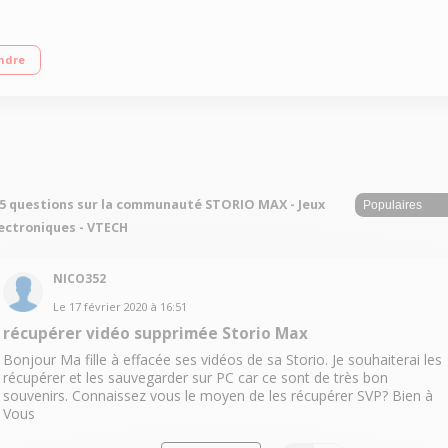
 Appareil photo et vidéo 2 mégapixels / 20 jeux et applications incluses / Androi
ndre
5 questions sur la communauté STORIO MAX - Jeux
ectroniques - VTECH
NICO352
Le
17 février 2020
à
16:51
récupérer vidéo supprimée Storio Max
Bonjour Ma fille à effacée ses vidéos de sa Storio. Je souhaiterai les
récupérer et les sauvegarder sur PC car ce sont de très bon
souvenirs. Connaissez vous le moyen de les récupérer SVP? Bien à
Vous