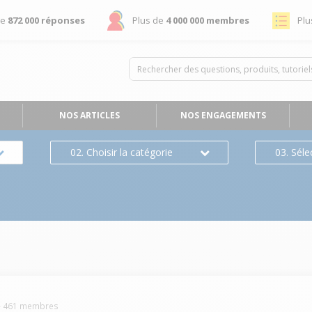
de
872 000 réponses
Plus de
4 000 000 membres
Plu
NOS ARTICLES
NOS ENGAGEMENTS
02. Choisir la catégorie
03. Séle
-
461
membres