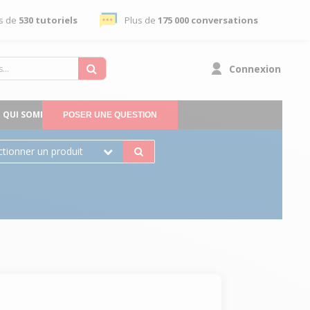
s de
530 tutoriels
Plus de
175 000 conversations
Connexion
QUI SOMMES-NOUS
POSER UNE QUESTION
ctionner un produit