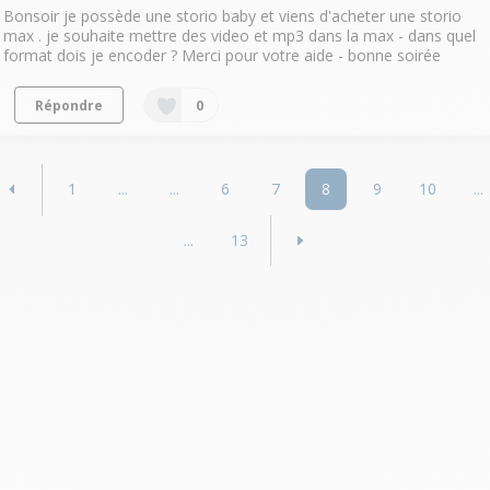
Bonsoir je possède une storio baby et viens d'acheter une storio
max . je souhaite mettre des video et mp3 dans la max - dans quel
format dois je encoder ? Merci pour votre aide - bonne soirée
Répondre
0
1
...
...
6
7
8
9
10
...
...
13