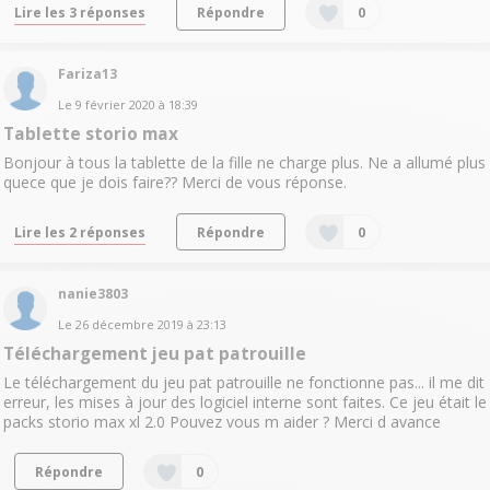
Lire les 3 réponses
Répondre
0
Fariza13
Le
9 février 2020
à
18:39
Tablette storio max
Bonjour à tous la tablette de la fille ne charge plus. Ne a allumé plus
quece que je dois faire?? Merci de vous réponse.
Lire les 2 réponses
Répondre
0
nanie3803
Le
26 décembre 2019
à
23:13
Téléchargement jeu pat patrouille
Le téléchargement du jeu pat patrouille ne fonctionne pas... il me dit
erreur, les mises à jour des logiciel interne sont faites. Ce jeu était le
packs storio max xl 2.0 Pouvez vous m aider ? Merci d avance
Répondre
0