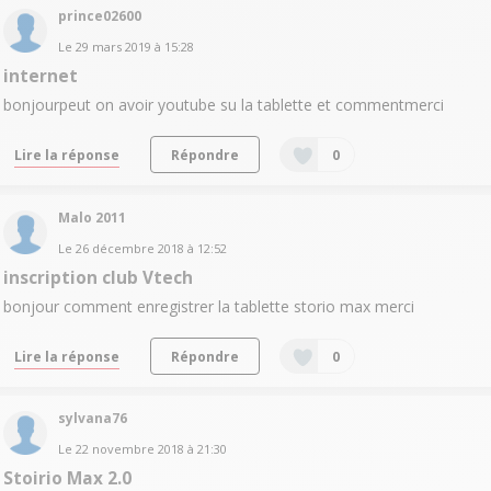
prince02600
Le
29 mars 2019
à
15:28
internet
bonjourpeut on avoir youtube su la tablette et commentmerci
Lire la réponse
Répondre
0
Malo 2011
Le
26 décembre 2018
à
12:52
inscription club Vtech
bonjour comment enregistrer la tablette storio max merci
Lire la réponse
Répondre
0
sylvana76
Le
22 novembre 2018
à
21:30
Stoirio Max 2.0