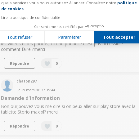
quels services vous nous autorisez à lancer. Consultez notre
politique
Axeptio consent
de cookies
.
Diddle
Lire la politique de confidentialité
Le
17 mai 2019
à
23:21
Consentements certifiés par
Comment Effacer video ou photo storio max5
Tout refuser
Paramétrer
Tout accepter
Bonjour, la tablette de ma fille est saturé, et je n'arrive pas à effacer
les vidéos et les photos, l'icône poubelle n'est pas accessible
comment faire ?merci
Répondre
0
chaton297
Le
29 mars 2019
à
19:44
Demande d'information
Bonjour,pouvez vous me dire si on peux aller sur play store avec la
tablette Storio max xl? merci
Répondre
0