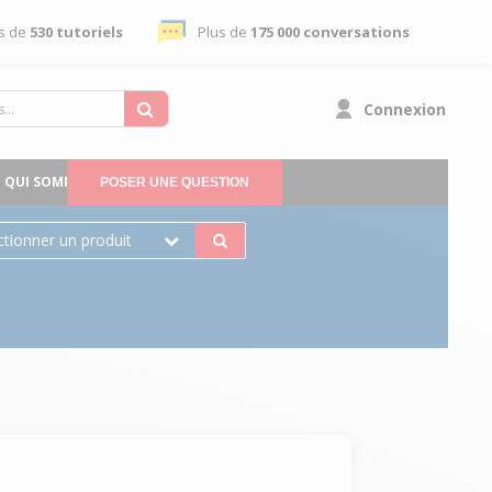
s de
530 tutoriels
Plus de
175 000 conversations
Connexion
QUI SOMMES-NOUS
POSER UNE QUESTION
ctionner un produit