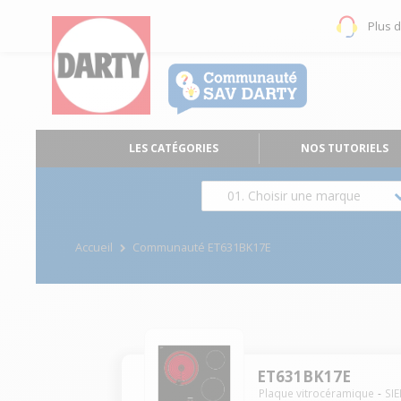
Plus 
LES CATÉGORIES
NOS TUTORIELS
01. Choisir une marque
Accueil
Communauté ET631BK17E
ET631BK17E
Plaque vitrocéramique
SI