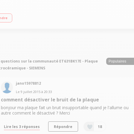
 Commandes sensitives Puissance du foyer principal: 2700 W 17 positions de c
ndre
 questions sur la communauté ET631BK17E - Plaque
trocéramique - SIEMENS
jano15978812
Le
9 juillet 2015
à
20:33
comment désactiver le bruit de la plaque
bonjour ma plaque fait un bruit insupportable quand je l'allume ou
autre comment le désactivé ? Merci
Lire les 3 réponses
Répondre
18