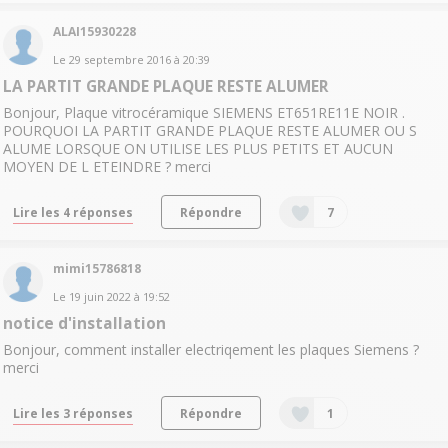
ALAI15930228
Le
29 septembre 2016
à
20:39
LA PARTIT GRANDE PLAQUE RESTE ALUMER
Bonjour, Plaque vitrocéramique SIEMENS ET651RE11E NOIR .
POURQUOI LA PARTIT GRANDE PLAQUE RESTE ALUMER OU S
ALUME LORSQUE ON UTILISE LES PLUS PETITS ET AUCUN
MOYEN DE L ETEINDRE ? merci
Lire les 4 réponses
Répondre
7
mimi15786818
Le
19 juin 2022
à
19:52
notice d'installation
Bonjour, comment installer electriqement les plaques Siemens ?
merci
Lire les 3 réponses
Répondre
1