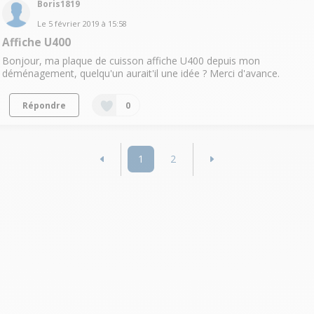
Boris1819
Le
5 février 2019
à
15:58
Affiche U400
Bonjour, ma plaque de cuisson affiche U400 depuis mon
déménagement, quelqu'un aurait'il une idée ? Merci d'avance.
Répondre
0
1
2