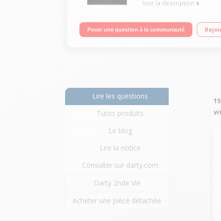
Voir la description
3 foyers High-light dont 1 double zone (27,5 cm)
Rejoi
Poser une question à la communauté
Lire les questions
15
vi
Tutos produits
Le blog
Lire la notice
Consulter sur darty.com
Darty 2nde Vie
Acheter une pièce détachée