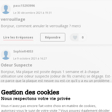
pasc15293996
Le
30 décembre 2021
à
19:31
verrouillage
Bonjour, comment annuler le verrouillage ? merci
Lire les 6 réponses
Répondre
0
SophieR4053
Le
9 octobre 2021
à
16:27
Odeur Suspecte
Bonjour, Ma plaque est posée depuis 1 semaine et à chaque
utilisation une odeur suspecte (odeur de fils cramés) se dégage. Est-
ce parce que la plaque est neuve ou est-ce qu'il y a eu un problème
à l'installation? Dans ce cas que faire?Merci
Gestion des cookies
Lire les 11 réponses
Répondre
0
Nous respectons votre vie privée
Vous n'avez pas encore fait votre choix en matière de cookies,
autorisez-vous le suivi de votre visite ? Vous pouvez également décider
JeanmarcP6476