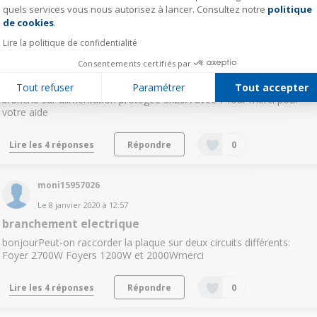
quels services vous nous autorisez à lancer. Consultez notre
politique
Axeptio consent
Le
10 janvier 2020
à
20:48
de cookies
.
Question résolue
Lire la politique de confidentialité
puissance electrique
Consentements certifiés par
bonjour , une protection 16A est elle suffisante ou faut il 32A?
Actuellement notre plaque , vitrocéramique Bosch 4 foyers , est
Tout refuser
Paramétrer
Tout accepter
branché sur alimentation protégée 3x20A avec 1 four merci pour
votre aide
Lire les 4 réponses
Répondre
0
moni15957026
Le
8 janvier 2020
à
12:57
branchement electrique
bonjourPeut-on raccorder la plaque sur deux circuits différents:
Foyer 2700W Foyers 1200W et 2000Wmerci
Lire les 4 réponses
Répondre
0