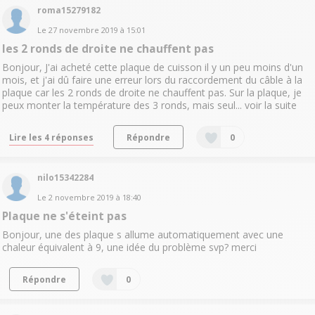
roma15279182
Le
27 novembre 2019
à
15:01
les 2 ronds de droite ne chauffent pas
Bonjour, J'ai acheté cette plaque de cuisson il y un peu moins d'un
mois, et j'ai dû faire une erreur lors du raccordement du câble à la
plaque car les 2 ronds de droite ne chauffent pas. Sur la plaque, je
peux monter la température des 3 ronds, mais seul...
voir la suite
Lire les 4 réponses
Répondre
0
nilo15342284
Le
2 novembre 2019
à
18:40
Plaque ne s'éteint pas
Bonjour, une des plaque s allume automatiquement avec une
chaleur équivalent à 9, une idée du problème svp? merci
Répondre
0