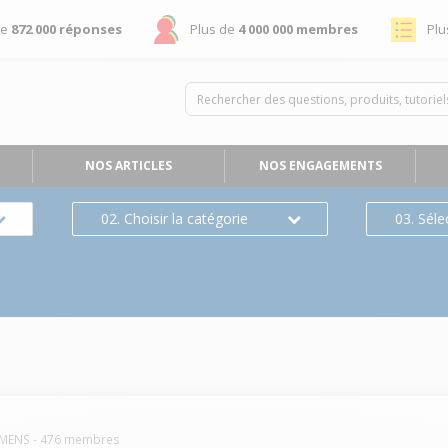
de
872 000 réponses
Plus de
4 000 000 membres
Plu
NOS ARTICLES
NOS ENGAGEMENTS
02. Choisir la catégorie
03. Séle
EMENS
-
476
membres