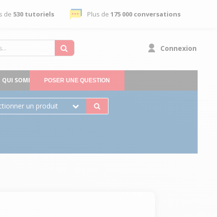
s de
530 tutoriels
Plus de
175 000 conversations
Connexion
QUI SOMMES-NOUS
POSER UNE QUESTION
ctionner un produit