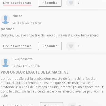
Lire les 3 réponses
Répondre
0
clutz2
Le
13 août 2017
à
19:56
pannes
Bonjour, Le lave linge tire de l'eau puis s'arrete, que faire? merci
Lire les 4 réponses
Répondre
0
heid15596520
Le
2 avril 2017
à
17:26
PROFONDEUR EXACTE DE LA MACHINE
bonjour, quelle est la profondeur exacte de la machine (bouton,
hublot et autres compris)? il est indiqué 55 cm mais est-ce la
profondeur au bas de la machine uniquement? J'ai un espace réduit
donc le calcul se fait au centimètre près. merci d'avance pr ...
voir la
suite