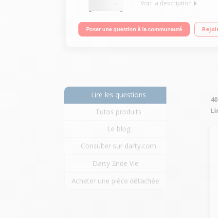
Voir la description
Capacité 8 kg (volume du tambour 63 L) - Classe A
Rejoi
Poser une question à la communauté
- Technologie Eco Bubble
Lire les questions
40
Li
Tutos produits
Le blog
Consulter sur darty.com
Darty 2nde Vie
Acheter une pièce détachée