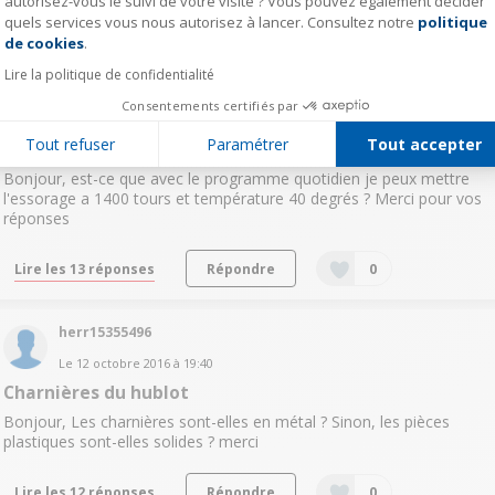
autorisez-vous le suivi de votre visite ? Vous pouvez également décider
quels services vous nous autorisez à lancer. Consultez notre
politique
Axeptio consent
Lire les 4 réponses
Répondre
0
de cookies
.
Lire la politique de confidentialité
kath15151589
Consentements certifiés par
Le
20 novembre 2016
à
13:21
Tout refuser
Paramétrer
Tout accepter
choix de l'essorage
Bonjour, est-ce que avec le programme quotidien je peux mettre
l'essorage a 1400 tours et température 40 degrés ? Merci pour vos
réponses
Lire les 13 réponses
Répondre
0
herr15355496
Le
12 octobre 2016
à
19:40
Charnières du hublot
Bonjour, Les charnières sont-elles en métal ? Sinon, les pièces
plastiques sont-elles solides ? merci
Lire les 12 réponses
Répondre
0