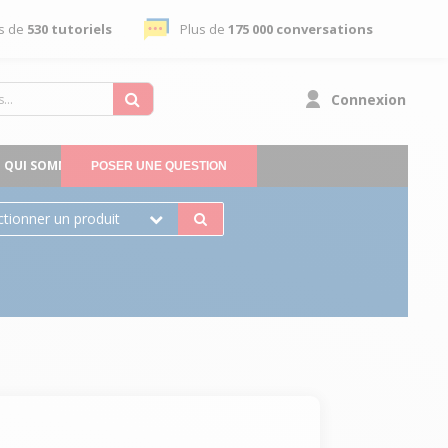
s de
530 tutoriels
Plus de
175 000 conversations
Connexion
QUI SOMMES-NOUS
POSER UNE QUESTION
ctionner un produit