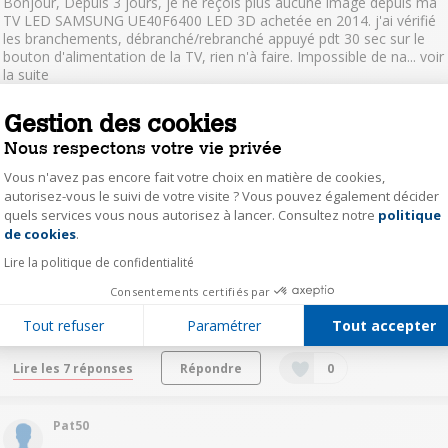
Bonjour, Depuis 3 jours, je ne reçois plus aucune image depuis ma
TV LED SAMSUNG UE40F6400 LED 3D achetée en 2014. j'ai vérifié
les branchements, débranché/rebranché appuyé pdt 30 sec sur le
bouton d'alimentation de la TV, rien n'à faire. Impossible de na...
voir
la suite
Gestion des cookies
Lire les 4 réponses
Répondre
0
Nous respectons votre vie privée
Vous n'avez pas encore fait votre choix en matière de cookies,
Flo601234
autorisez-vous le suivi de votre visite ? Vous pouvez également décider
Le
17 janvier 2021
à
15:14
quels services vous nous autorisez à lancer. Consultez notre
politique
Axeptio consent
Question résolue
de cookies
.
La télévision qui se rallume et s'éteint en boucle
Lire la politique de confidentialité
Bonjour, Est-ce que vous avez des informations pour la télévision
Consentements certifiés par
qui s'allume et s'éteint en boucle. Je vous prie de croire Madame,
Monsieur en l'expression de mes salutations distinguées.
Tout refuser
Paramétrer
Tout accepter
Lire les 7 réponses
Répondre
0
Pat50