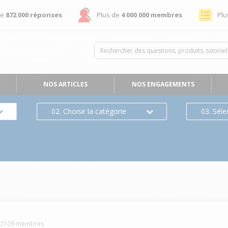
de
872 000 réponses
Plus de
4 000 000 membres
Plu
NOS ARTICLES
NOS ENGAGEMENTS
02. Choisir la catégorie
03. Séle
-
2109
membres