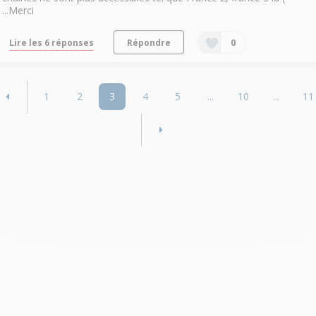
...Merci
Lire les 6 réponses
Répondre
0
1
2
3
4
5
...
10
...
11