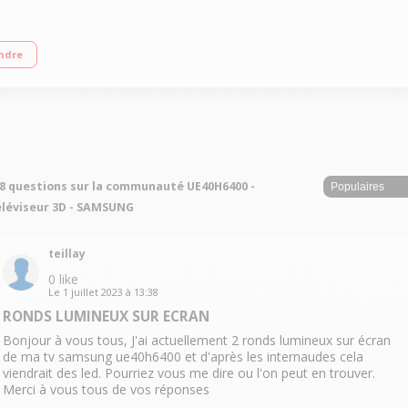
Hz (CMR 400 Hz) - Rétro-éclairage LED Edge Smart TV, Navigateur internet, Wifi i
ndre
c fonction PVR, Port CI+, DVI
8 questions sur la communauté UE40H6400 -
léviseur 3D - SAMSUNG
teillay
0
like
Le
1 juillet 2023
à
13:38
RONDS LUMINEUX SUR ECRAN
Bonjour à vous tous, J'ai actuellement 2 ronds lumineux sur écran
de ma tv samsung ue40h6400 et d'après les internaudes cela
viendrait des led. Pourriez vous me dire ou l'on peut en trouver.
Merci à vous tous de vos réponses