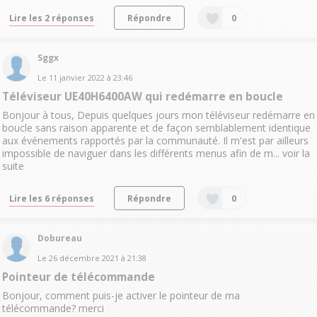
Lire les 2 réponses
Répondre
0
Sggx
Le
11 janvier 2022
à
23:46
Téléviseur UE40H6400AW qui redémarre en boucle
Bonjour à tous, Depuis quelques jours mon téléviseur redémarre en
boucle sans raison apparente et de façon semblablement identique
aux événements rapportés par la communauté. Il m'est par ailleurs
impossible de naviguer dans les différents menus afin de m...
voir la
suite
Lire les 6 réponses
Répondre
0
Dobureau
Le
26 décembre 2021
à
21:38
Pointeur de télécommande
Bonjour, comment puis-je activer le pointeur de ma
télécommande? merci