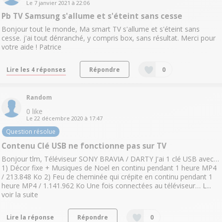
Le
7 janvier 2021
à
22:06
Pb TV Samsung s'allume et s'éteint sans cesse
Bonjour tout le monde, Ma smart TV s'allume et s'éteint sans
cesse. j'ai tout dénranché, y compris box, sans résultat. Merci pour
votre aide ! Patrice
Lire les 4 réponses
Répondre
0
Random
0
like
Le
22 décembre 2020
à
17:47
Question résolue
Contenu Clé USB ne fonctionne pas sur TV
Bonjour tlm, Téléviseur SONY BRAVIA / DARTY J'ai 1 clé USB avec…
1) Décor fixe + Musiques de Noel en continu pendant 1 heure MP4
/ 213.848 Ko 2) Feu de cheminée qui crépite en continu pendant 1
heure MP4 / 1.141.962 Ko Une fois connectées au téléviseur… L...
voir la suite
Lire la réponse
Répondre
0