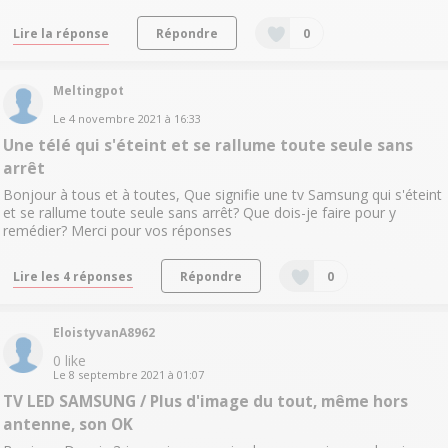
Lire la réponse
Répondre
0
Meltingpot
Le
4 novembre 2021
à
16:33
Une télé qui s'éteint et se rallume toute seule sans
arrêt
Bonjour à tous et à toutes, Que signifie une tv Samsung qui s'éteint
et se rallume toute seule sans arrêt? Que dois-je faire pour y
remédier? Merci pour vos réponses
Lire les 4 réponses
Répondre
0
EloistyvanA8962
0
like
Le
8 septembre 2021
à
01:07
TV LED SAMSUNG / Plus d'image du tout, même hors
antenne, son OK