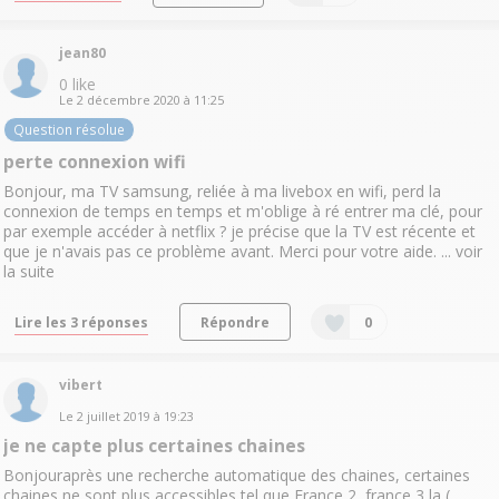
jean80
0
like
Le
2 décembre 2020
à
11:25
Question résolue
perte connexion wifi
Bonjour, ma TV samsung, reliée à ma livebox en wifi, perd la
connexion de temps en temps et m'oblige à ré entrer ma clé, pour
par exemple accéder à netflix ? je précise que la TV est récente et
que je n'avais pas ce problème avant. Merci pour votre aide. ...
voir
la suite
Lire les 3 réponses
Répondre
0
vibert
Le
2 juillet 2019
à
19:23
je ne capte plus certaines chaines
Bonjouraprès une recherche automatique des chaines, certaines
chaines ne sont plus accessibles tel que France 2, france 3 la (