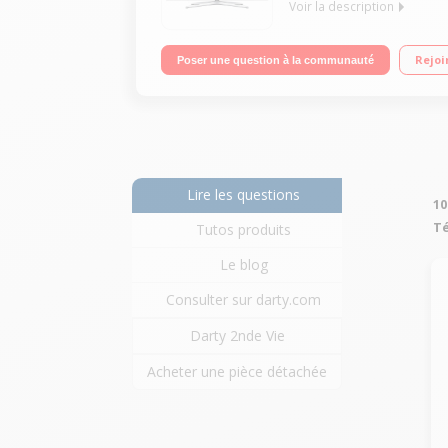
Voir la description
Ecran de 101 cm (40") - HDTV 1080p Technologie 50 
Rejoi
Poser une question à la communauté
fournies), Processeur Quad Core 4 HDMI, 3 USB ave
Lire les questions
10
Té
Tutos produits
Le blog
Consulter sur darty.com
Darty 2nde Vie
Acheter une pièce détachée