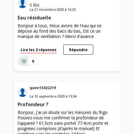
0
like
Le
21 novembre 2020
à
16:23
Eau résiduelle
Bonjour à tous, Nous avons de l'eau qui se
dépose au fond des bacs du bas, Est ce un
manque de ventilation ? Merci d'avance
Lire les 2 réponses
Répondre
0
quee15422219
Le
10 septembre 2020
à
15:54
Profondeur ?
Bonjour, J'ai un doute sur les mesures du frigo
Pouvez-vous me confirmer la profondeur de
l'appareil ? 61.5cm sans portet 77.4cm porte et
poignées comprises (d'après le manuel) Et
combien sans les poignées ? Merci