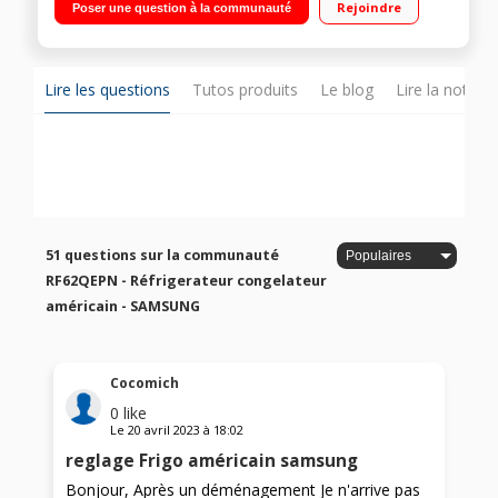
Rejoindre
Poser une question à la communauté
froid ventilé (sans givre) 110 L Distributeur d'eau fraîche
Lire les questions
Tutos produits
Le blog
Lire la notice
51 questions sur la communauté
RF62QEPN - Réfrigerateur congelateur
américain - SAMSUNG
Cocomich
0
like
Le
20 avril 2023
à
18:02
reglage Frigo américain samsung
Bonjour, Après un déménagement Je n'arrive pas