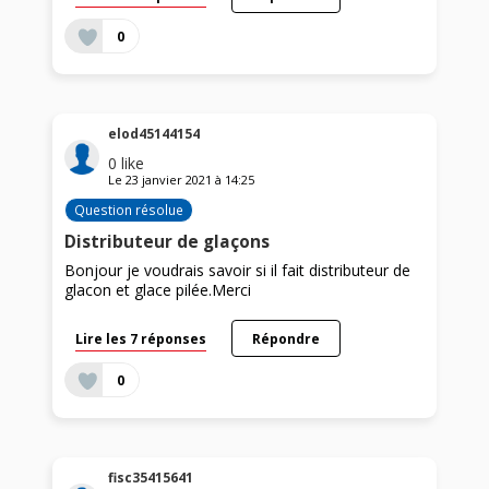
0
elod45144154
0
like
Le
23 janvier 2021
à
14:25
Question résolue
Distributeur de glaçons
Bonjour je voudrais savoir si il fait distributeur de
glacon et glace pilée.Merci
Lire les 7 réponses
Répondre
0
fisc35415641