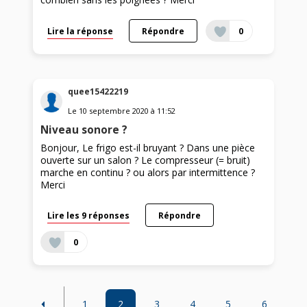
Lire la réponse
Répondre
0
quee15422219
Le
10 septembre 2020
à
11:52
Niveau sonore ?
Bonjour, Le frigo est-il bruyant ? Dans une pièce
ouverte sur un salon ? Le compresseur (= bruit)
marche en continu ? ou alors par intermittence ?
Merci
Lire les 9 réponses
Répondre
0
1
2
3
4
5
6