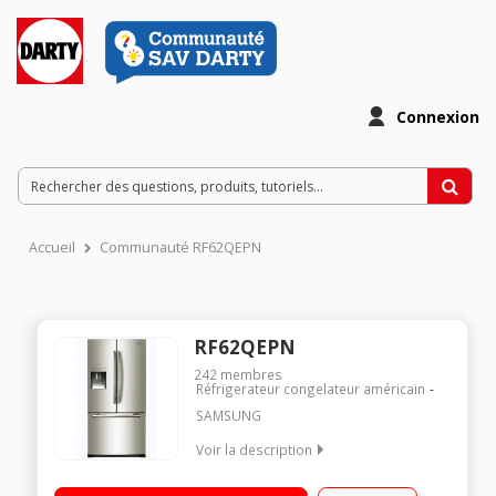
Connexion
Accueil
Communauté RF62QEPN
RF62QEPN
242
membres
Réfrigerateur congelateur américain
SAMSUNG
Voir la description
Volume 439 L - Dimensions HxLxP : 177,2x81,7x71,5 cm - A+
Réfrigérateur double porte à froid ventilé 329 L Congélateur à