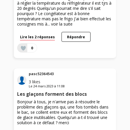
à régler la température du réfrigérateur il est tjrs à
20 degrés Quelqu'un pourrait me dire s'il sait
pourquoi ? Le congélateur est à bonne
température mais pas le frigo J'ai bien effectué les
consignes mis à...
voir la suite
Lire les 2 réponses
Répondre
0
pasc52364543
3
likes
Le
24 mars 2023
à
11:08
Les glaçons forment des blocs
Bonjour à tous, je n'arrive pas à résoudre le
problème des glaçons qui, une fois tombés dans
le bac, se collent entre eux et forment des blocs
de glace inutilisables. Quelqu'un a-t-il trouvé une
solution à ce défaut ? merci