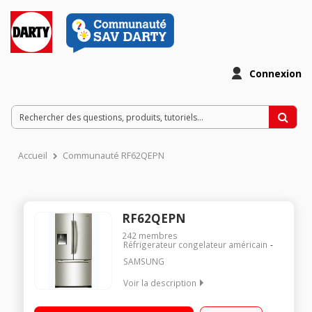
Connexion
Accueil
Communauté RF62QEPN
RF62QEPN
242
membres
Réfrigerateur congelateur américain
SAMSUNG
Voir la description
Volume 439 L - Dimensions HxLxP : 177,2x81,7x71,5 cm - A+
Réfrigérateur double porte à froid ventilé 329 L Congélateur à