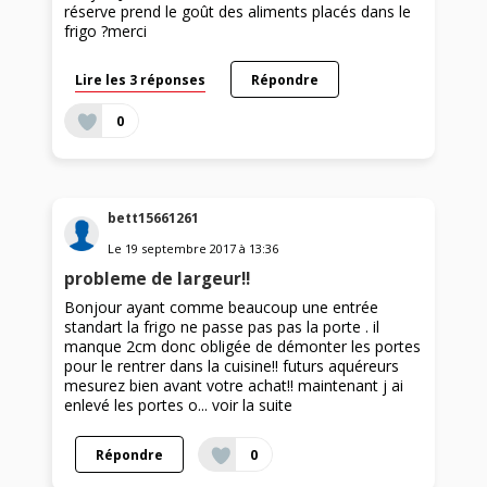
réserve prend le goût des aliments placés dans le
frigo ?merci
Lire les 3 réponses
Répondre
0
bett15661261
Le
19 septembre 2017
à
13:36
probleme de largeur!!
Bonjour ayant comme beaucoup une entrée
standart la frigo ne passe pas pas la porte . il
manque 2cm donc obligée de démonter les portes
pour le rentrer dans la cuisine!! futurs aquéreurs
mesurez bien avant votre achat!! maintenant j ai
enlevé les portes o...
voir la suite
Répondre
0