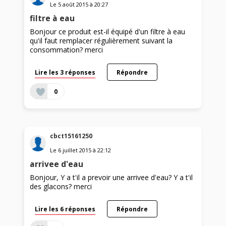
Le
5 août 2015
à
20:27
filtre à eau
Bonjour ce produit est-il équipé d'un filtre à eau
qu'il faut remplacer régulièrement suivant la
consommation? merci
Lire les 3 réponses
Répondre
0
cbct15161250
Le
6 juillet 2015
à
22:12
arrivee d'eau
Bonjour, Y a t'il a prevoir une arrivee d'eau? Y a t'il
des glacons? merci
Lire les 6 réponses
Répondre