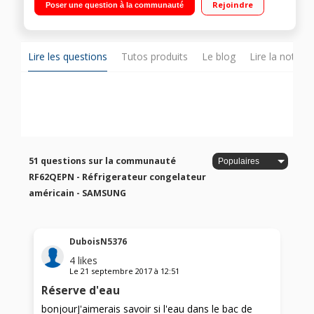
Rejoindre
Poser une question à la communauté
froid ventilé (sans givre) 110 L Distributeur d'eau fraîche
Lire les questions
Tutos produits
Le blog
Lire la notice
51 questions sur la communauté
RF62QEPN - Réfrigerateur congelateur
américain - SAMSUNG
DuboisN5376
4
likes
Le
21 septembre 2017
à
12:51
Réserve d'eau
bonjourJ'aimerais savoir si l'eau dans le bac de