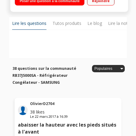
Rejoindre
Poser une question à la communauté
98 L Compartiment Fresh Zone
Lire les questions
Tutos produits
Le blog
Lire la notice
38 questions sur la communauté
RB37J5000SA - Réfrigérateur
Congélateur - SAMSUNG
OlivierD2704
38
likes
Le
22 mars 2017
à
16:39
abaisser la hauteur avec les pieds situés
à l'avant