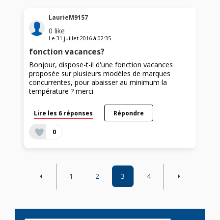
LaurieM9157
0
like
Le
31 juillet 2016
à
02:35
fonction vacances?
Bonjour, dispose-t-il d'une fonction vacances
proposée sur plusieurs modèles de marques
concurrentes, pour abaisser au minimum la
température ? merci
Lire les 6 réponses
Répondre
0
1
2
3
4