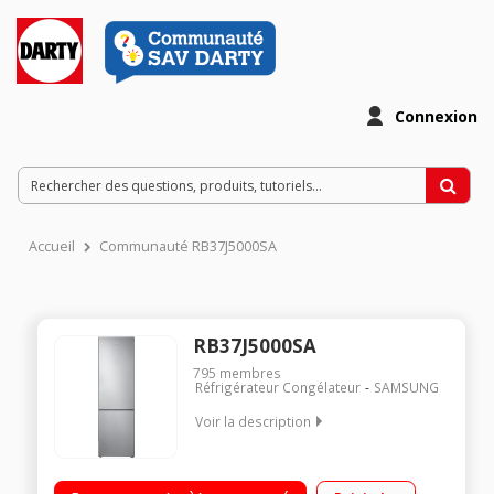
Connexion
Accueil
Communauté RB37J5000SA
RB37J5000SA
795
membres
Réfrigérateur Congélateur
SAMSUNG
Voir la description
Volume 367 L - Dimensions HxLxP : 200.6x59.5x67.5 cm - A+
Réfrigérateur à froid ventilé 269 L Congélateur à froid ventilé