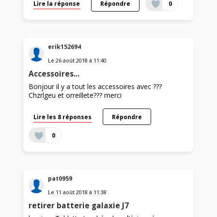
Lire la réponse
Répondre
0
erik152694
Le
26 août 2018
à
11:40
Accessoires...
Bonjour il y a tout les accessoires avec ???
Chzrlgeu et orreillete??? merci
Lire les 8 réponses
Répondre
0
pat0959
Le
11 août 2018
à
11:38
retirer batterie galaxie J7