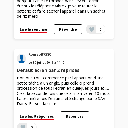
bonjour Tablette tombée dans l'évier - écran
éteint - le téléphone vibre - je veux retirer la
batterie et faire sécher l'appareil dans un sachet
de riz merci
Lire la réponse
Répondre
0
RomeoB7380
Le
30 juillet 2018
à
14:10
Défaut écran par 2 reprises
Bonjour Tout commence par l'apparition d'une
petite tâche à un angle, puis celle ci prend
procession de tous l'écran en quelques jours et ....
C'est la seconde fois que cela m'arrive en 10 mois.
La première fois l'écran à été changé par le SAV
Darty. E...
voir la suite
Lire les 9 réponses
Répondre
0