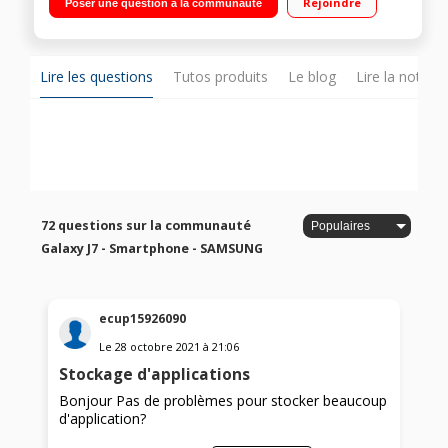
Rejoindre
Poser une question à la communauté
1,6GHz - 16Go de mémoire Appareil photo 13 mégapixels -
Vidéo Full HD 1080p
Lire les questions
Tutos produits
Le blog
Lire la notice
72 questions sur la communauté
Galaxy J7 - Smartphone - SAMSUNG
ecup15926090
Le
28 octobre 2021
à
21:06
Stockage d'applications
Bonjour Pas de problèmes pour stocker beaucoup
d'application?