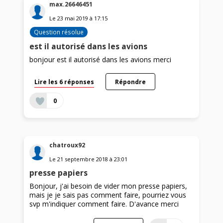
max.26646451
Le
23 mai 2019
à
17:15
Question résolue
est il autorisé dans les avions
bonjour est il autorisé dans les avions merci
Lire les 6 réponses
Répondre
0
chatroux92
Le
21 septembre 2018
à
23:01
presse papiers
Bonjour, j'ai besoin de vider mon presse papiers,
mais je je sais pas comment faire, pourriez vous
svp m'indiquer comment faire. D'avance merci