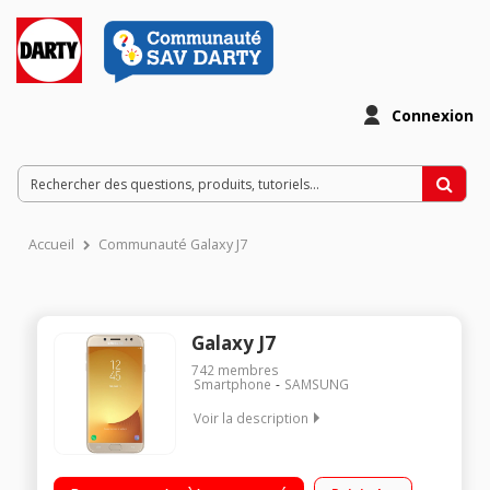
Connexion
Accueil
Communauté Galaxy J7
Galaxy J7
742
membres
Smartphone
SAMSUNG
Voir la description
Mobile sous Android 7.0 - Nougat - 4G Écran tactile 13,9 cm
(5,5'') - Full HD 1920 x 1080 pixels Processeur Octo-coeur