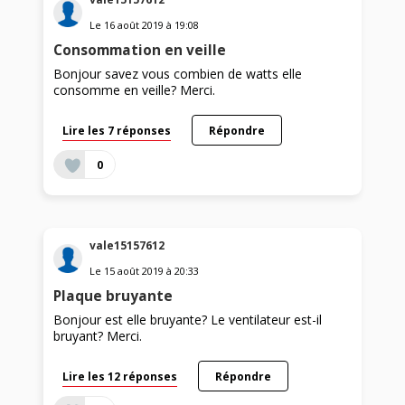
Le
16 août 2019
à
19:08
Consommation en veille
Bonjour savez vous combien de watts elle
consomme en veille? Merci.
Lire les 7 réponses
Répondre
0
vale15157612
Le
15 août 2019
à
20:33
Plaque bruyante
Bonjour est elle bruyante? Le ventilateur est-il
bruyant? Merci.
Lire les 12 réponses
Répondre