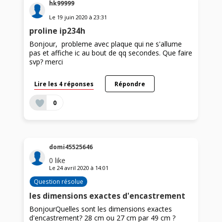
hk99999
Le
19 juin 2020
à
23:31
proline ip234h
Bonjour, probleme avec plaque qui ne s'allume
pas et affiche ic au bout de qq secondes. Que faire
svp? merci
Lire les 4 réponses
Répondre
0
domi45525646
0
like
Le
24 avril 2020
à
14:01
Question résolue
les dimensions exactes d'encastrement
BonjourQuelles sont les dimensions exactes
d'encastrement? 28 cm ou 27 cm par 49 cm ?