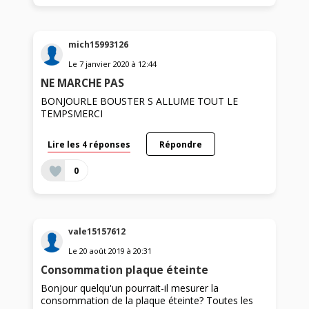
mich15993126
Le
7 janvier 2020
à
12:44
NE MARCHE PAS
BONJOURLE BOUSTER S ALLUME TOUT LE
TEMPSMERCI
Lire les 4 réponses
Répondre
0
vale15157612
Le
20 août 2019
à
20:31
Consommation plaque éteinte
Bonjour quelqu'un pourrait-il mesurer la
consommation de la plaque éteinte? Toutes les