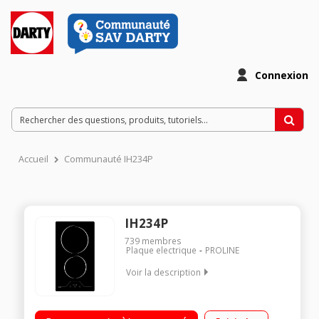
Connexion
Accueil
Communauté IH234P
IH234P
739
membres
Plaque electrique
PROLINE
Voir la description
2 foyers induction Puissance du foyer principal : 2000 W 9
positions de cuisson 1 booster - 2 minuteurs