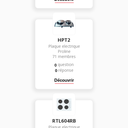
HPT2
Plaque electrique
Proline
71
membres
question
0
réponse
0
Découvrir
RTL604RB
Plaque electrique