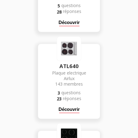
questions
5
réponses
28
Découvrir
ATL640
Plaque electrique
Airlux
143
membres
questions
3
réponses
23
Découvrir