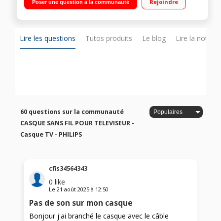
Rejoindre
Poser une question à la communauté
optique compatible avec tous les téléviseurs
Lire les questions
Tutos produits
Le blog
Lire la notice
60 questions sur la communauté
CASQUE SANS FIL POUR TELEVISEUR -
Casque TV - PHILIPS
cfis34564343
0
like
Le
21 août 2025
à
12:50
Pas de son sur mon casque
Bonjour j'ai branché le casque avec le câble