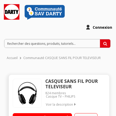
Connexion
Accueil
Communauté CASQUE SANS FIL POUR TELEVISEUR
CASQUE SANS FIL POUR
TELEVISEUR
824
membres
Casque TV
PHILIPS
Voir la description
Son haute résolution 20 heures d'autonomie Coussinets
aérés en velours pour un confort total Entrée analogique