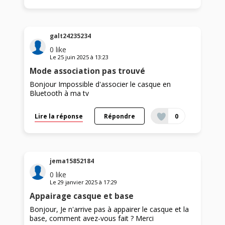
galt24235234
0
like
Le
25 juin 2025
à
13:23
Mode association pas trouvé
Bonjour Impossible d'associer le casque en
Bluetooth à ma tv
Lire la réponse
Répondre
0
jema15852184
0
like
Le
29 janvier 2025
à
17:29
Appairage casque et base
Bonjour, Je n'arrive pas à appairer le casque et la
base, comment avez-vous fait ? Merci