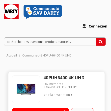
Connexion
Accueil
Communauté 40PUH6400 4K UHD
40PUH6400 4K UHD
167
membres
Téléviseur LED
PHILIPS
Voir la description
"Ecran de 102 cm (40"") - 100% 4K UHD Technologie 50 Hz
(PMR 700 Hz) - Rétro-éclairage LED Edge Micro Dimming Pro