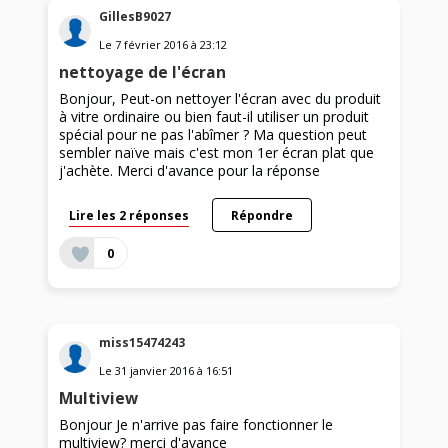
GillesB9027
Le
7 février 2016
à
23:12
nettoyage de l'écran
Bonjour, Peut-on nettoyer l'écran avec du produit
à vitre ordinaire ou bien faut-il utiliser un produit
spécial pour ne pas l'abîmer ? Ma question peut
sembler naïve mais c'est mon 1er écran plat que
j'achète. Merci d'avance pour la réponse
Lire les 2 réponses
Répondre
0
miss15474243
Le
31 janvier 2016
à
16:51
Multiview
Bonjour Je n'arrive pas faire fonctionner le
multiview? merci d'avance