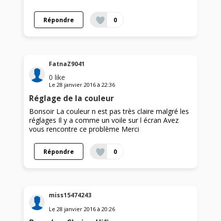
Répondre
0
FatnaZ9041
0
like
Le
28 janvier 2016
à
22:36
Réglage de la couleur
Bonsoir La couleur n est pas très claire malgré les
réglages Il y a comme un voile sur l écran Avez
vous rencontre ce problème Merci
Répondre
0
miss15474243
Le
28 janvier 2016
à
20:26