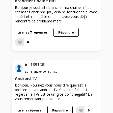
Brancher Chaine Hifi
Bonjour je souhaite brancher ma chaine hifi qui
est assez ancienne JVC, cela ne fonctionne ni avec
la péritel ni en câble optique. avez vous déjà
rencontré ce probleme merci
Lire les 7 réponses
Répondre
0
jrm91581428
Le
16 janvier 2016
à
18:01
Android TV
Bonjour, Pourriez vous nous dire quel est le
problème avec android Tv. Cela empêche t-il de
regarder la TV? Est ce un gros point négatif? En
vous remerciant par avance.
Lire la réponse
Répondre
0