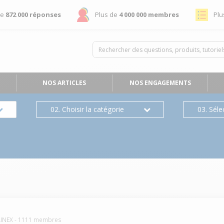
de
872 000 réponses
Plus de
4 000 000 membres
Plu
NOS ARTICLES
NOS ENGAGEMENTS
02. Choisir la catégorie
03. Séle
INEX
-
1111
membres