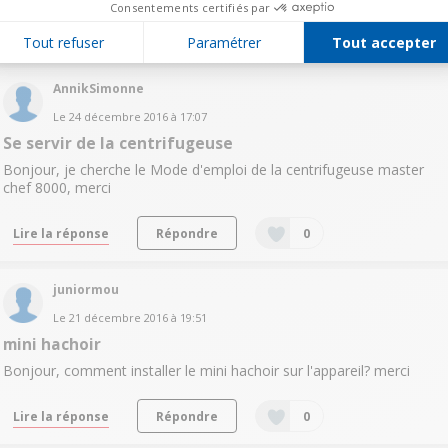
Consentements certifiés par
Lire les 5 réponses
Répondre
0
Tout refuser
Paramétrer
Tout accepter
AnnikSimonne
Le
24 décembre 2016
à
17:07
Se servir de la centrifugeuse
Bonjour, je cherche le Mode d'emploi de la centrifugeuse master
chef 8000, merci
Lire la réponse
Répondre
0
juniormou
Le
21 décembre 2016
à
19:51
mini hachoir
Bonjour, comment installer le mini hachoir sur l'appareil? merci
Lire la réponse
Répondre
0