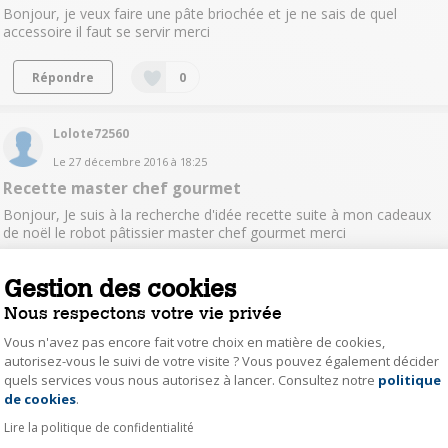
Bonjour, je veux faire une pâte briochée et je ne sais de quel
accessoire il faut se servir merci
Répondre
0
Lolote72560
Le
27 décembre 2016
à
18:25
Recette master chef gourmet
Bonjour, Je suis à la recherche d'idée recette suite à mon cadeaux
de noël le robot pâtissier master chef gourmet merci
Répondre
0
Gestion des cookies
Nous respectons votre vie privée
amelie76770
Vous n'avez pas encore fait votre choix en matière de cookies,
autorisez-vous le suivi de votre visite ? Vous pouvez également décider
Le
27 décembre 2016
à
13:46
quels services vous nous autorisez à lancer. Consultez notre
politique
Axeptio consent
recette masterchef 8000
de cookies
.
bonjour jen'ai pas eu le livre de recette avec le masterchef 8000
Lire la politique de confidentialité
merci