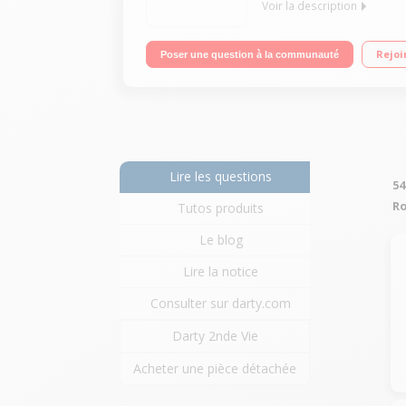
Voir la description
Capacité du bol 3L + Blender 1,5L Couteau multifon
Rejoi
Poser une question à la communauté
gratter - Rangement accessoires - Range-cordon
Lire les questions
54
Ro
Tutos produits
Le blog
Lire la notice
Consulter sur darty.com
Darty 2nde Vie
Acheter une pièce détachée