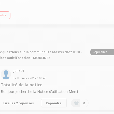
ction inox - Pétrin - Batteur - Presse-agrumes Disque réversible râper fin/gro
ndre
2 questions sur la communauté Masterchef 8000 -
bot multifonction - MOULINEX
Julie91
Le
8 janvier 2017
à
09:46
Totalité de la notice
Bonjour je cherche la Notice d'utilisation Merci
Lire les 2 réponses
Répondre
0