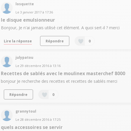
losquette
Le
3 janvier 2017
à
17:36
le disque emulsionneur
Bonjour, Je n'ai jamais utilisé cet élément. A quoi sert-il ? merci
Lire la réponse
Répondre
0
julypatou
Le
29 décembre 2016
à
13:16
Recettes de sablés avec le moulinex masterchef 8000
bonjour Je recherche des recettes et recettes de sablés merci
Répondre
0
grannytoul
Le
28 décembre 2016
à
17:25
quels accessoires se servir