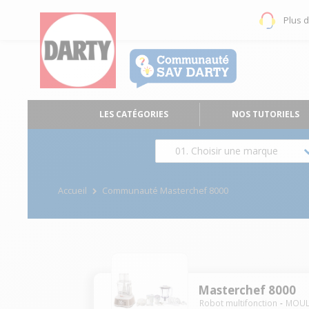
Plus 
LES CATÉGORIES
NOS TUTORIELS
01. Choisir une marque
Accueil
Communauté Masterchef 8000
Masterchef 8000
Robot multifonction
MOUL