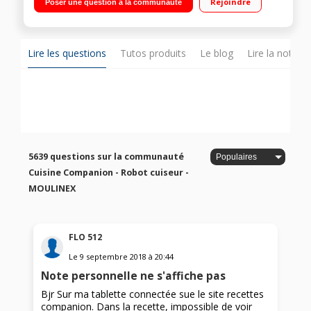
Rejoindre
Poser une question à la communauté
Température réglable 30°C à 150°C Panier vapeur, batteur,
mélangeur, couteau hachoir, couteau pétrir/concasser,
accessoire fond plat pour saisir, livre 300 recettes
Lire les questions
Tutos produits
Le blog
Lire la notice
5639 questions sur la communauté
Cuisine Companion - Robot cuiseur -
MOULINEX
FLO 512
Le
9 septembre 2018
à
20:44
Note personnelle ne s'affiche pas
Bjr Sur ma tablette connectée sue le site recettes
companion. Dans la recette, impossible de voir