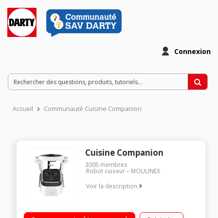
Connexion
Accueil
Communauté Cuisine Companion
Cuisine Companion
3005
membres
Robot cuiseur
MOULINEX
Voir la description
Robot cuiseur multifonction - Bol inox 4.5 litres (3 litres utiles)
12 vitesses + Pulse + Turbo - 12 programmes automatiques