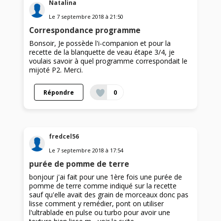
Natalina
Le
7 septembre 2018
à
21:50
Correspondance programme
Bonsoir, Je possède l'i-companion et pour la
recette de la blanquette de veau étape 3/4, je
voulais savoir à quel programme correspondait le
mijoté P2. Merci.
Répondre
0
fredcel56
Le
7 septembre 2018
à
17:54
purée de pomme de terre
bonjour j'ai fait pour une 1ère fois une purée de
pomme de terre comme indiqué sur la recette
sauf qu'elle avait des grain de morceaux donc pas
lisse comment y remédier, pont on utiliser
l'ultrablade en pulse ou turbo pour avoir une