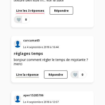
texture bien lisse m...
voir la suite
Lire les 3 réponses
Répondre
0
curcuma65
Le
4 septembre 2018
à
16:44
réglages temps
bonjour comment régler le temps de mijotante ?
merci
Lire la réponse
Répondre
0
aper15285706
Le
4 septembre 2018
à
12:07