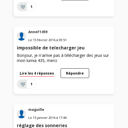
1
AnneF1459
Le
15 février 2016
à
09:51
impossible de telecharger jeu
Bonjour, je n'arrive pas à télécharger des jeux sur
mon lumia 435, merci
Lire les 4 réponses
Répondre
1
maguille
Le
15 janvier 2016
à
17:44
réglage des sonneries