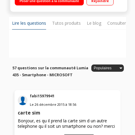
Rejoindre
Poser une question à la communauté
8 Go - RAM 1 Go / Photo 2 mégapixels - Double Sim
Lire les questions
Tutos produits
Le blog
Consulter sur
57 questions sur la communauté Lumia
435 - Smartphone - MICROSOFT
fabi15979941
Le
26 décembre 2015
à
18:56
carte sim
Bonjour, es qu il prend la carte sim d un autre
telephone qu il soit un smartphone ou non? merci