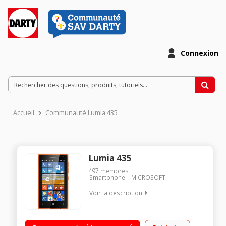
Connexion
Accueil
Communauté Lumia 435
Lumia 435
497
membres
Smartphone
MICROSOFT
Voir la description
Mobile sous Windows Phone 8.1 - 3G / Ecran tactile de 4" (10,1
cm) 800 x 480 pixels / Processeur Dual-core 1,2 GHz - Mémoire