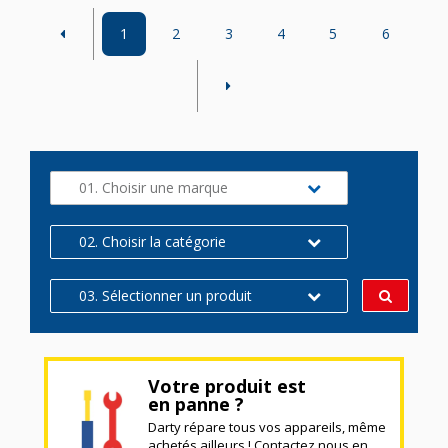
1
2
3
4
5
6
01. Choisir une marque
02. Choisir la catégorie
03. Sélectionner un produit
Votre produit est
en panne ?
Darty répare tous vos appareils, même
achetés ailleurs ! Contactez nous en