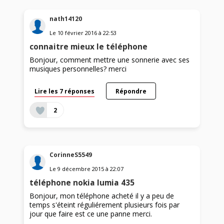
nath14120
Le
10 février 2016
à
22:53
connaitre mieux le téléphone
Bonjour, comment mettre une sonnerie avec ses
musiques personnelles? merci
Lire les 7 réponses
Répondre
2
CorinneS5549
Le
9 décembre 2015
à
22:07
téléphone nokia lumia 435
Bonjour, mon téléphone acheté il y a peu de
temps s'éteint réguliérement plusieurs fois par
jour que faire est ce une panne merci.